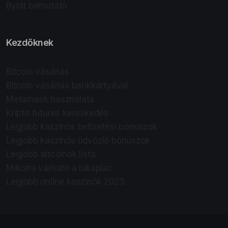
Bybit bemutató
Kezdőknek
Bitcoin vásárlás
Bitcoin vásárlás bankkártyával
Metamask használata
Kripto futures kereskedés
Legjobb kaszinós befizetési bónuszok
Legjobb kaszinós üdvözlő bónuszok
Legjobb altcoinok lista
Mikorra várható a bikapiac
Legjobb online kaszinók 2025