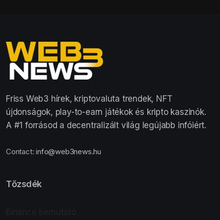
Friss Web3 hírek, kriptovaluta trendek, NFT
újdonságok, play-to-earn játékok és kripto kaszinók.
A #1 forrásod a decentralizált világ legújabb infóiért.
Contact:
info@web3news.hu
Tőzsdék
Binance bemutató