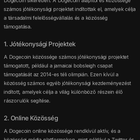
Dogecoin sikerében. A Dogecoin alapítói és közössége
számos jótékonysági projektet indítottak el, amelyek célja
a társadalmi felelősségvállalás és a közösség
támogatása.
1. Jótékonysági Projektek
A Dogecoin közössége számos jótékonysági projektet
támogatott, például a jamaicai bobsleigh csapat
támogatását az 2014-es téli olimpián. Ezen kívül a
közösség számos egyéb jótékonysági kezdeményezést
indított, amelyek célja a világ különböző részein élő
rászorulók segítése.
2. Online Közösség
A Dogecoin online közössége rendkívül aktív, és a
közösségi média platformokon, mint például a Twitter és