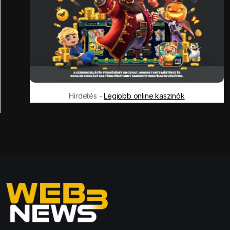
Hirdetés -
Legjobb online kaszinók