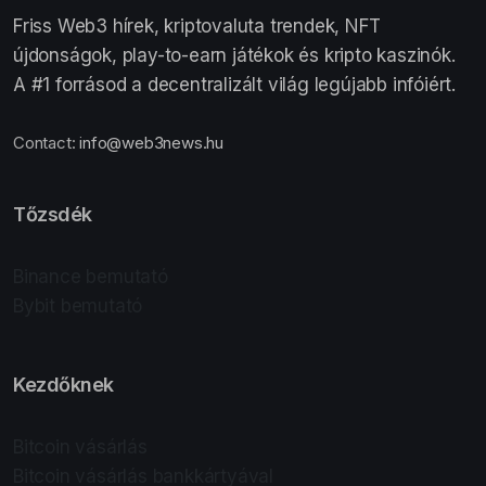
Friss Web3 hírek, kriptovaluta trendek, NFT
újdonságok, play-to-earn játékok és kripto kaszinók.
A #1 forrásod a decentralizált világ legújabb infóiért.
Contact:
info@web3news.hu
Tőzsdék
Binance bemutató
Bybit bemutató
Kezdőknek
Bitcoin vásárlás
Bitcoin vásárlás bankkártyával