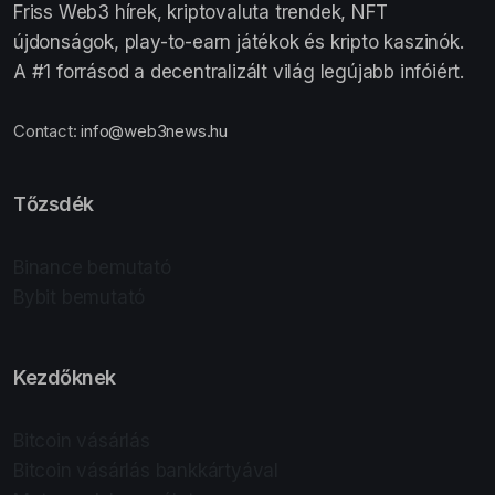
Friss Web3 hírek, kriptovaluta trendek, NFT
újdonságok, play-to-earn játékok és kripto kaszinók.
A #1 forrásod a decentralizált világ legújabb infóiért.
Contact:
info@web3news.hu
Tőzsdék
Binance bemutató
Bybit bemutató
Kezdőknek
Bitcoin vásárlás
Bitcoin vásárlás bankkártyával