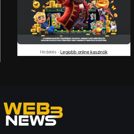
Hirdetés -
Legjobb online kaszinók