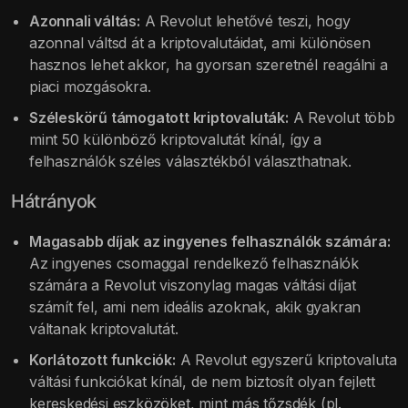
Azonnali váltás:
A Revolut lehetővé teszi, hogy
azonnal váltsd át a kriptovalutáidat, ami különösen
hasznos lehet akkor, ha gyorsan szeretnél reagálni a
piaci mozgásokra.
Széleskörű támogatott kriptovaluták:
A Revolut több
mint 50 különböző kriptovalutát kínál, így a
felhasználók széles választékból választhatnak.
Hátrányok
Magasabb díjak az ingyenes felhasználók számára:
Az ingyenes csomaggal rendelkező felhasználók
számára a Revolut viszonylag magas váltási díjat
számít fel, ami nem ideális azoknak, akik gyakran
váltanak kriptovalutát.
Korlátozott funkciók:
A Revolut egyszerű kriptovaluta
váltási funkciókat kínál, de nem biztosít olyan fejlett
kereskedési eszközöket, mint más tőzsdék (pl.