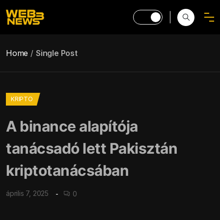
Home
Single Post
KRIPTO
A binance alapítója
tanácsadó lett Pakisztán
kriptotanácsában
április 7, 2025
0