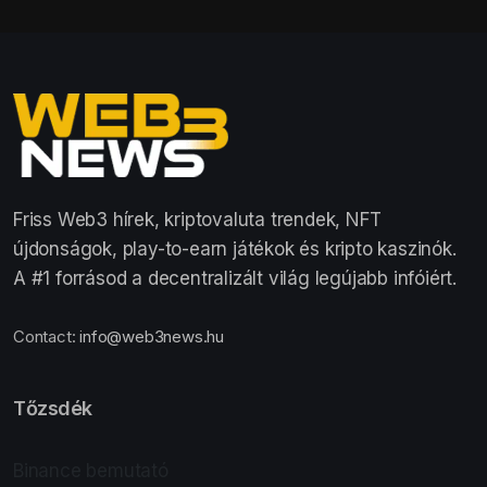
Friss Web3 hírek, kriptovaluta trendek, NFT
újdonságok, play-to-earn játékok és kripto kaszinók.
A #1 forrásod a decentralizált világ legújabb infóiért.
Contact:
info@web3news.hu
Tőzsdék
Binance bemutató