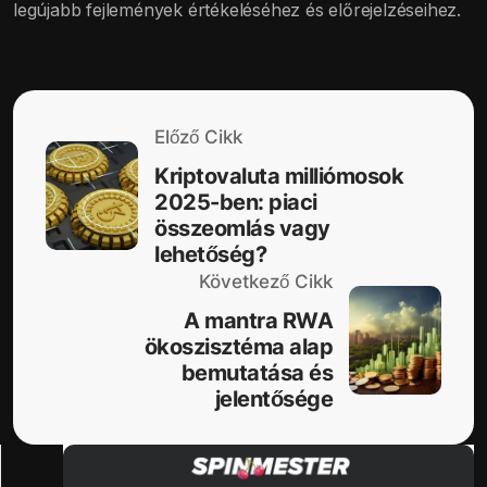
legújabb fejlemények értékeléséhez és előrejelzéseihez.
Előző Cikk
Kriptovaluta milliómosok
2025-ben: piaci
összeomlás vagy
lehetőség?
Következő Cikk
A mantra RWA
ökoszisztéma alap
bemutatása és
jelentősége