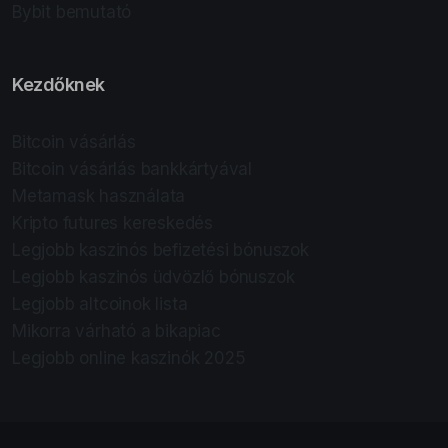
Bybit bemutató
Kezdőknek
Bitcoin vásárlás
Bitcoin vásárlás bankkártyával
Metamask használata
Kripto futures kereskedés
Legjobb kaszinós befizetési bónuszok
Legjobb kaszinós üdvözlő bónuszok
Legjobb altcoinok lista
Mikorra várható a bikapiac
Legjobb online kaszinók 2025