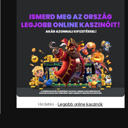
Hirdetés -
Legjobb online kaszinók