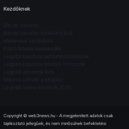
Kezdőknek
Bitcoin vásárlás
Bitcoin vásárlás bankkártyával
Metamask használata
Kripto futures kereskedés
Legjobb kaszinós befizetési bónuszok
Legjobb kaszinós üdvözlő bónuszok
Legjobb altcoinok lista
Mikorra várható a bikapiac
Legjobb online kaszinók 2025
Copyright © web3news.hu - A megjelenített adatok csak
tájékoztató jellegűek, és nem minősülnek befektetési