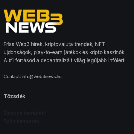
Friss Web3 hírek, kriptovaluta trendek, NFT
újdonságok, play-to-earn játékok és kripto kaszinók.
A #1 forrásod a decentralizált világ legújabb infóiért.
Contact:
info@web3news.hu
Tőzsdék
Binance bemutató
Bybit bemutató