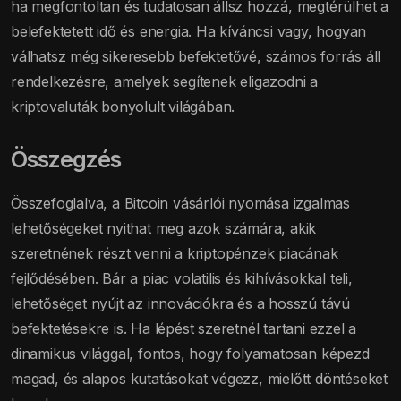
ha megfontoltan és tudatosan állsz hozzá, megtérülhet a
belefektetett idő és energia. Ha kíváncsi vagy, hogyan
válhatsz még sikeresebb befektetővé, számos forrás áll
rendelkezésre, amelyek segítenek eligazodni a
kriptovaluták bonyolult világában.
Összegzés
Összefoglalva, a Bitcoin vásárlói nyomása izgalmas
lehetőségeket nyithat meg azok számára, akik
szeretnének részt venni a kriptopénzek piacának
fejlődésében. Bár a piac volatilis és kihívásokkal teli,
lehetőséget nyújt az innovációkra és a hosszú távú
befektetésekre is. Ha lépést szeretnél tartani ezzel a
dinamikus világgal, fontos, hogy folyamatosan képezd
magad, és alapos kutatásokat végezz, mielőtt döntéseket