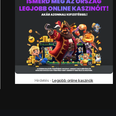
Hirdetés -
Legjobb online kaszinók