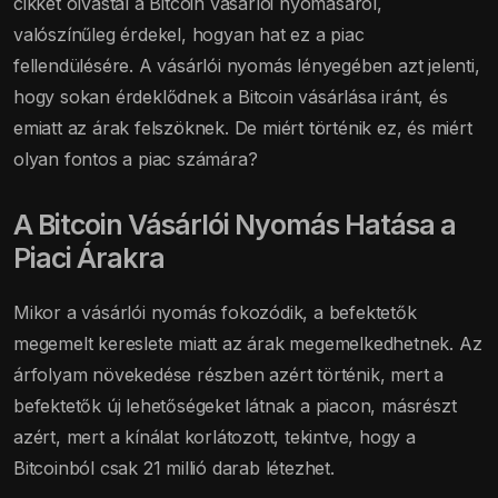
cikket olvastál a Bitcoin vásárlói nyomásáról,
valószínűleg érdekel, hogyan hat ez a piac
fellendülésére. A vásárlói nyomás lényegében azt jelenti,
hogy sokan érdeklődnek a Bitcoin vásárlása iránt, és
emiatt az árak felszöknek. De miért történik ez, és miért
olyan fontos a piac számára?
A Bitcoin Vásárlói Nyomás Hatása a
Piaci Árakra
Mikor a vásárlói nyomás fokozódik, a befektetők
megemelt kereslete miatt az árak megemelkedhetnek. Az
árfolyam növekedése részben azért történik, mert a
befektetők új lehetőségeket látnak a piacon, másrészt
azért, mert a kínálat korlátozott, tekintve, hogy a
Bitcoinból csak 21 millió darab létezhet.