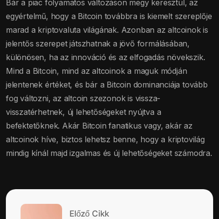
Bár a piac folyamatos változáson megy keresztül, az
egyértelmű, hogy a Bitcoin továbbra is kiemelt szereplője
marad a kriptovaluta világának. Azonban az altcoinok is
jelentős szerepet játszhatnak a jövő formálásában,
különösen, ha az innováció és az elfogadás növekszik.
Mind a Bitcoin, mind az altcoinok a maguk módján
jelentenek értéket, és bár a Bitcoin dominanciája tovább
fog változni, az altcoin szezonok is vissza-
visszatérhetnek, új lehetőségeket nyújtva a
befektetőknek. Akár Bitcoin fanatikus vagy, akár az
altcoinok híve, biztos lehetsz benne, hogy a kriptovilág
mindig kínál majd izgalmas és új lehetőségeket számodra.
Előző Cikk