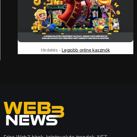
Hirdetés -
Legjobb online kaszinók