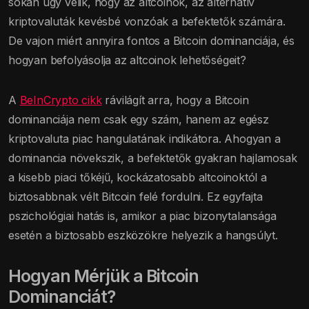
sokan úgy vélik, hogy az altcoinok, az alternatív
kriptovaluták kevésbé vonzóak a befektetők számára.
De vajon miért annyira fontos a Bitcoin dominanciája, és
hogyan befolyásolja az altcoinok lehetőségeit?
A
BeInCrypto cikk
rávilágít arra, hogy a Bitcoin
dominanciája nem csak egy szám, hanem az egész
kriptovaluta piac hangulatának indikátora. Ahogyan a
dominancia növekszik, a befektetők gyakran hajlamosak
a kisebb piaci tőkéjű, kockázatosabb altcoinoktól a
biztosabbnak vélt Bitcoin felé fordulni. Ez egyfajta
pszichológiai hatás is, amikor a piac bizonytalansága
esetén a biztosabb eszközökre helyezik a hangsúlyt.
Hogyan Mérjük a Bitcoin
Dominanciát?