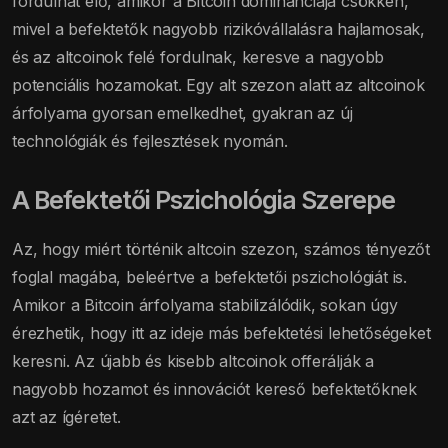
fordulhat elő, amikor a Bitcoin dominanciája csökken,
mivel a befektetők nagyobb rizikóvállalásra hajlamosak,
és az altcoinok felé fordulnak, keresve a nagyobb
potenciális hozamokat. Egy alt szezon alatt az altcoinok
árfolyama gyorsan emelkedhet, gyakran az új
technológiák és fejlesztések nyomán.
A Befektetői Pszichológia Szerepe
Az, hogy miért történik altcoin szezon, számos tényezőt
foglal magába, beleértve a befektetői pszichológiát is.
Amikor a Bitcoin árfolyama stabilizálódik, sokan úgy
érezhetik, hogy itt az ideje más befektetési lehetőségeket
keresni. Az újabb és kisebb altcoinok offerálják a
nagyobb hozamot és innovációt kereső befektetőknek
azt az ígéretet.