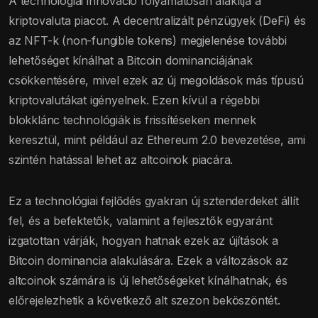
A technológiai innováció folyamatosan alakítja a
kriptovaluta piacot. A decentralizált pénzügyek (DeFi) és
az NFT-k (non-fungible tokens) megjelenése további
lehetőséget kínálhat a Bitcoin dominanciájának
csökkentésére, mivel ezek az új megoldások más típusú
kriptovalutákat igényelnek. Ezen kívül a régebbi
blokklánc technológiák is frissítéseken mennek
keresztül, mint például az Ethereum 2.0 bevezetése, ami
szintén hatással lehet az altcoinok piacára.
Ez a technológiai fejlődés gyakran új sztenderdeket állít
fel, és a befektetők, valamint a fejlesztők egyaránt
izgatottan várják, hogyan hatnak ezek az újítások a
Bitcoin dominancia alakulására. Ezek a változások az
altcoinok számára is új lehetőségeket kínálhatnak, és
előrejelezhetik a következő alt szezon beköszöntét.