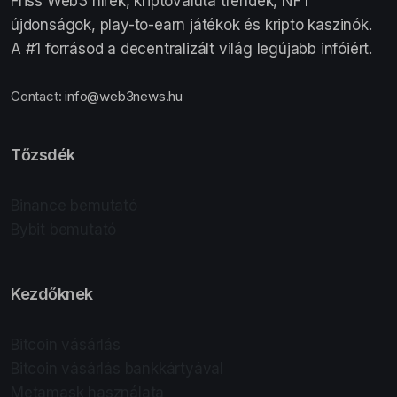
Friss Web3 hírek, kriptovaluta trendek, NFT
újdonságok, play-to-earn játékok és kripto kaszinók.
A #1 forrásod a decentralizált világ legújabb infóiért.
Contact:
info@web3news.hu
Tőzsdék
Binance bemutató
Bybit bemutató
Kezdőknek
Bitcoin vásárlás
Bitcoin vásárlás bankkártyával
Metamask használata