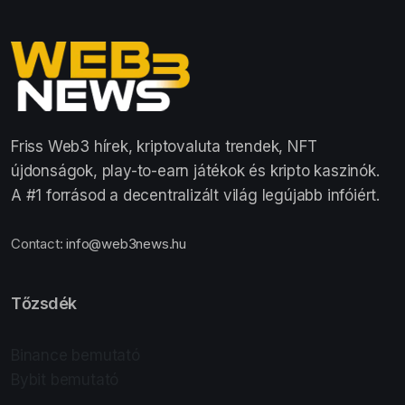
Friss Web3 hírek, kriptovaluta trendek, NFT
újdonságok, play-to-earn játékok és kripto kaszinók.
A #1 forrásod a decentralizált világ legújabb infóiért.
Contact:
info@web3news.hu
Tőzsdék
Binance bemutató
Bybit bemutató