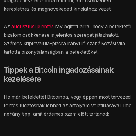
drágább lesz Bitcoinba fektetni, ami csökkentett
kereslethez és megnövekedett kínálathoz vezet.
Az
augusztusi jelentés
rávilágított arra, hogy a befektetői
bizalom csökkenése is jelentős szerepet játszhatott.
Számos kriptovaluta-piacra irányuló szabályozási vita
tartotta bizonytalanságban a befektetőket.
Tippek a Bitcoin ingadozásainak
kezelésére
Ha már befektettél Bitcoinba, vagy éppen most tervezed,
fontos tudatosnak lenned az árfolyam volatilitásával. Íme
néhány tipp, amit érdemes szem előtt tartanod: