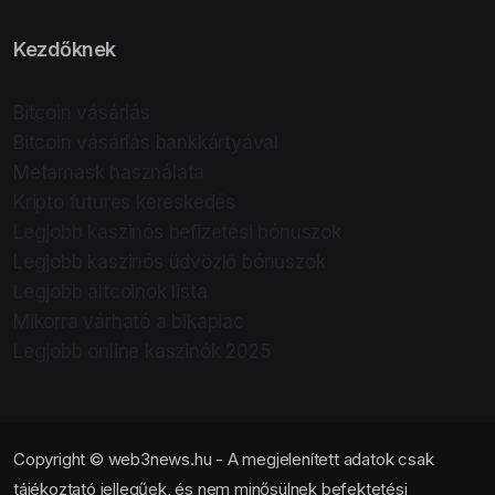
Kezdőknek
Bitcoin vásárlás
Bitcoin vásárlás bankkártyával
Metamask használata
Kripto futures kereskedés
Legjobb kaszinós befizetési bónuszok
Legjobb kaszinós üdvözlő bónuszok
Legjobb altcoinok lista
Mikorra várható a bikapiac
Legjobb online kaszinók 2025
Copyright © web3news.hu - A megjelenített adatok csak
tájékoztató jellegűek, és nem minősülnek befektetési