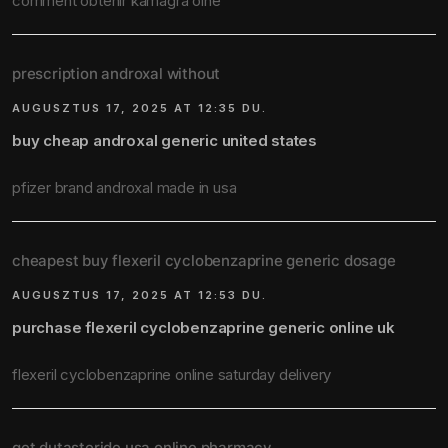
comment obtenir kamagra oine
prescription androxal without
AUGUSZTUS 17, 2025 AT 12:35 DU.
buy cheap androxal generic united states
pfizer brand androxal made in usa
cheapest buy flexeril cyclobenzaprine generic dosage
AUGUSZTUS 17, 2025 AT 12:53 DU.
purchase flexeril cyclobenzaprine generic online uk
flexeril cyclobenzaprine online saturday delivery
get dutasteride usa online pharmacy