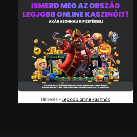
Hirdetés -
Legjobb online kaszinók