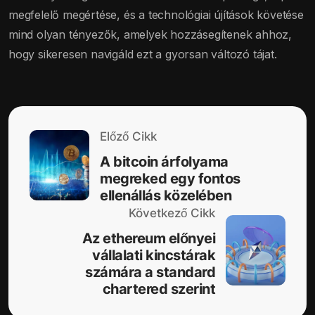
megfelelő megértése, és a technológiai újítások követése
mind olyan tényezők, amelyek hozzásegítenek ahhoz,
hogy sikeresen navigáld ezt a gyorsan változó tájat.
Előző Cikk
A bitcoin árfolyama
megreked egy fontos
ellenállás közelében
Következő Cikk
Az ethereum előnyei
vállalati kincstárak
számára a standard
chartered szerint