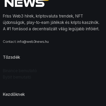
Friss Web3 hírek, kriptovaluta trendek, NFT
újdonságok, play-to-earn játékok és kripto kaszinók.
A #1 forrásod a decentralizált világ legújabb infóiért.
Contact:
info@web3news.hu
Tőzsdék
Binance bemutató
Bybit bemutató
Kezdőknek