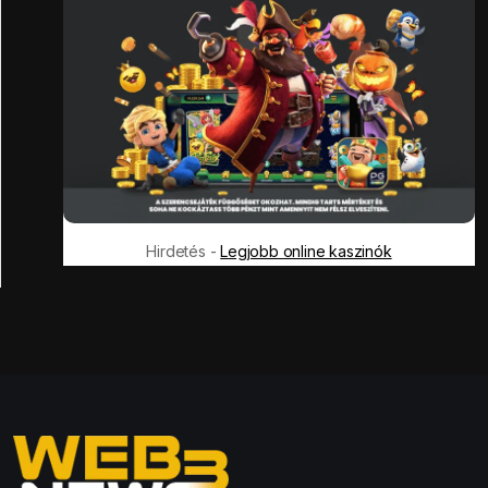
Hirdetés -
Legjobb online kaszinók