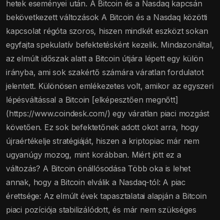
hetek eseményei után. A Bitcoin és a Nasdaq kapcsán
bekövetkezett változások A Bitcoin és a Nasdaq közötti
kapcsolat régóta szoros, hiszen mindkét eszközt sokan
egyfajta spekulatív befektetésként kezelik. Mindazonáltal,
az elmúlt időszak alatt a Bitcoin útjára lépett egy külön
irányba, ami sok szakértő számára váratlan fordulatot
jelentett. Különösen emlékezetes volt, amikor az egyszeri
lépésváltással a Bitcoin [elképesztően megnőtt]
(https://www.coindesk.com/) egy váratlan piaci mozgást
követően. Ez sok befektetőnek adott okot arra, hogy
újraértékelje stratégiáját, hiszen a kriptopiac már nem
ugyanúgy mozog, mint korábban. Miért jött ez a
változás? A Bitcoin önállósodása Több oka is lehet
annak, hogy a Bitcoin elválik a Nasdaq-tól: A piac
érettsége: Az elmúlt évek tapasztalatai alapján a Bitcoin
piaci pozíciója stabilizálódott, és már nem szükséges