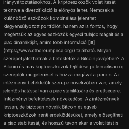
irányváltoztatásokhoz. A kriptoeszközök volatilitását
tekintve a diverzifikáció is előnyös lehet. Nemcsak a
különböző eszközök kombinálása jelenthet
kiegyensúlyozott portfóliót, hanem az is fontos, hogy
megértsük az egyes eszközök egyedi tulajdonságait és a
piac dinamikáját, amire több információ [itt]
(https://www.ethereumprice.org/) található. Milyen
szerepet játszhatnak a befektetők a Bitcoin jövőjében? A
Bitcoin és más kriptoeszközök fejlődése potenciálisan új
szereplők megjelenését is hozza magával a piacon. Az
intézményi befektetők szerepe növekvőben van, amely
jelentős hatással van a piac stabilitására és érettségére.
Intézményi befektetések növekedése: Az intézmények
lassan, de biztosan növelik Bitcoin és egyéb
kriptoeszközök iránti érdeklődésüket, amely elősegítheti
a piac stabilitását, és hosszú távon akár a volatilitást is