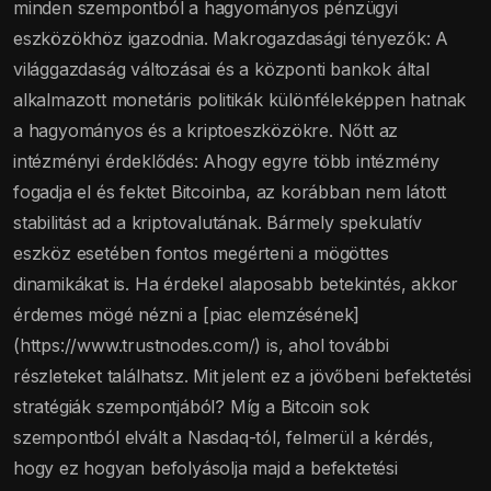
minden szempontból a hagyományos pénzügyi
eszközökhöz igazodnia. Makrogazdasági tényezők: A
világgazdaság változásai és a központi bankok által
alkalmazott monetáris politikák különféleképpen hatnak
a hagyományos és a kriptoeszközökre. Nőtt az
intézményi érdeklődés: Ahogy egyre több intézmény
fogadja el és fektet Bitcoinba, az korábban nem látott
stabilitást ad a kriptovalutának. Bármely spekulatív
eszköz esetében fontos megérteni a mögöttes
dinamikákat is. Ha érdekel alaposabb betekintés, akkor
érdemes mögé nézni a [piac elemzésének]
(https://www.trustnodes.com/) is, ahol további
részleteket találhatsz. Mit jelent ez a jövőbeni befektetési
stratégiák szempontjából? Míg a Bitcoin sok
szempontból elvált a Nasdaq-tól, felmerül a kérdés,
hogy ez hogyan befolyásolja majd a befektetési