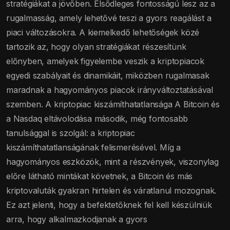
stratégiákat a jövőben. Elsődleges fontosságú lesz az a
rugalmasság, amely lehetővé teszi a gyors reagálást a
piaci változásokra. A kiemelkedő lehetőségek közé
tartozik az, hogy olyan stratégiákat részesítünk
előnyben, amelyek figyelembe veszik a kriptopiacok
egyedi szabályait és dinamikáit, miközben rugalmasak
maradnak a hagyományos piacok irányváltoztatásával
szemben. A kriptopiac kiszámíthatatlansága A Bitcoin és
a Nasdaq eltávolodása második, még fontosabb
tanulsággal is szolgál: a kriptopiac
kiszámíthatatlanságának felismerésével. Míg a
hagyományos eszközök, mint a részvények, viszonylag
előre látható mintákat követnek, a Bitcoin és más
kriptovaluták gyakran hirtelen és váratlanul mozognak.
Ez azt jelenti, hogy a befektetőknek fel kell készülniük
arra, hogy alkalmazkodjanak a gyors