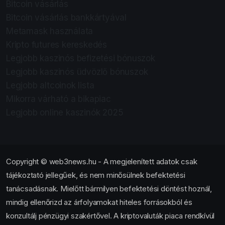
Bitcoin vásárlás
Bitcoin vásárlás bankkártyával
Metamask használata
Kripto futures kereskedés
Legjobb kaszinós befizetési bónuszok
Legjobb kaszinós üdvözlő bónuszok
Legjobb altcoinok lista
Mikorra várható a bikapiac
Legjobb online kaszinók 2025
Copyright © web3news.hu - A megjelenített adatok csak
tájékoztató jellegűek, és nem minősülnek befektetési
tanácsadásnak. Mielőtt bármilyen befektetési döntést hoznál,
mindig ellenőrizd az árfolyamokat hiteles forrásokból és
konzultálj pénzügyi szakértővel. A kriptovaluták piaca rendkívül