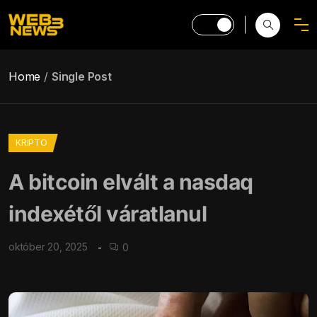
Home
Single Post
KRIPTO
A bitcoin elvált a nasdaq
indexétől váratlanul
október 20, 2025
0