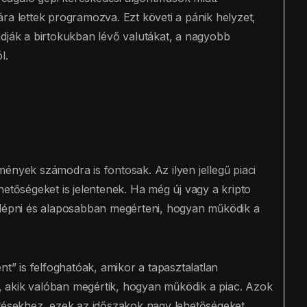
ra lettek programozva. Ezt követi a pánik helyzet,
adják a birtokukban lévő valutákat, a nagyobb
l.
ények számodra is fontosak. Az ilyen jellegű piaci
őségeket is jelentenek. Ha még új vagy a kripto
 lépni és alaposabban megérteni, hogyan működik a
nt” is felfoghatóak, amikor a tapasztalatlan
 akik valóban megértik, hogyan működik a piac. Azok
etésekhez, ezek az időszakok nagy lehetőségeket