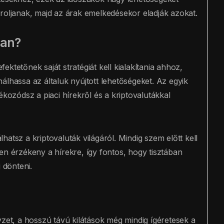
ároljanak, majd az árak emelkedésekor eladják azokat.
ban?
ktetőnek saját stratégiát kell kialakítania ahhoz,
álhassa az általuk nyújtott lehetőségeket. Az egyik
ékozódsz a piaci hírekről és a kriptovalutákkal
hatsz a kriptovaluták világáról. Mindig szem előtt kell
en érzékeny a hírekre, így fontos, hogy tisztában
 dönteni.
yzet, a hosszú távú kilátások még mindig ígéretesek a