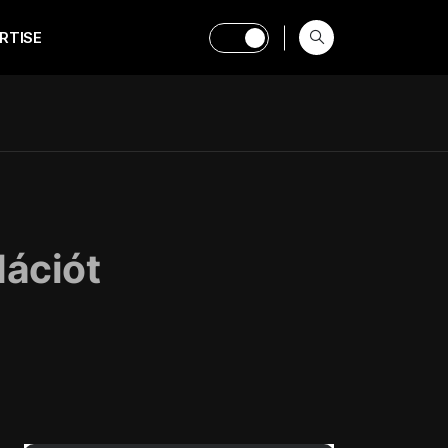
RTISE
dációt