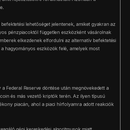
e.
v befektetési lehetőséget jelentenek, amiket gyakran az
nyos pénzpiacoktól független eszközként vásárolnak
erek elkezdenek elfordulni az alternatív befektetési
nek a hagyományos eszközök felé, amelyek most
hogy a Federal Reserve döntése után megnövekedett a
coin és más vezető kriptók terén. Az ilyen típusú
kony piacán, ahol a piaci hírfolyamra adott reakciók
agáló gépi kereskedési algoritmusok miatt