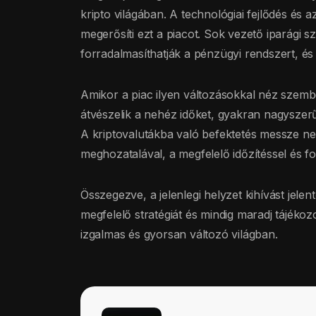
kripto világában. A technológiai fejlődés és 
megerősíti ezt a piacot. Sok vezető iparági s
forradalmasíthatják a pénzügyi rendszert, é
Amikor a piac ilyen változásokkal néz szemb
átvészelik a nehéz időket, gyakran nagyszerű
A kriptovalutákba való befektetés messze nem
meghozatalával, a megfelelő időzítéssel és fo
Összegezve, a jelenlegi helyzet kihívást jelent
megfelelő stratégiát és mindig maradj tájékoz
izgalmas és gyorsan változó világban.