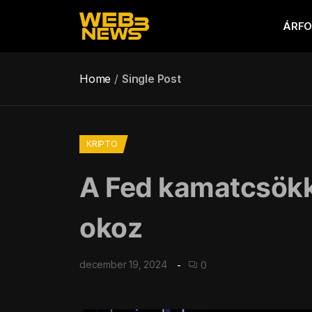
ÁRF
Home
Single Post
KRIPTO
A Fed kamatcsökke
okoz
december 19, 2024
0