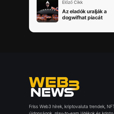
Előző Cikk
Az eladók uralják a
dogwifhat piacát
Friss Web3 hírek, kriptovaluta trendek, NF
újdonságok, play-to-earn játékok és kripto