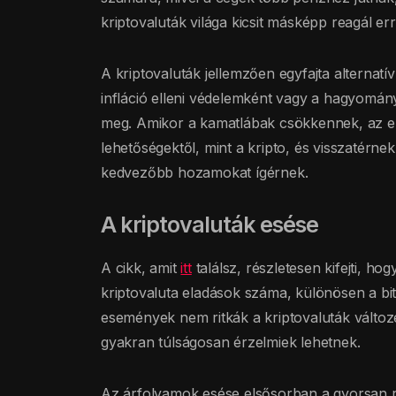
kriptovaluták világa kicsit másképp reagál err
A kriptovaluták jellemzően egyfajta alternatí
infláció elleni védelemként vagy a hagyomá
meg. Amikor a kamatlábak csökkennek, az emb
lehetőségektől, mint a kripto, és visszatér
kedvezőbb hozamokat ígérnek.
A kriptovaluták esése
A cikk, amit
itt
találsz, részletesen kifejti, 
kriptovaluta eladások száma, különösen a bit
események nem ritkák a kriptovaluták változé
gyakran túlságosan érzelmiek lehetnek.
Az árfolyamok esése elsősorban a gyorsan re