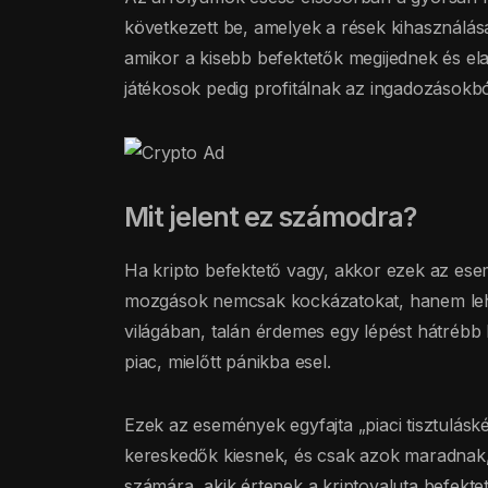
következett be, amelyek a rések kihasználásá
amikor a kisebb befektetők megijednek és el
játékosok pedig profitálnak az ingadozásokbó
Mit jelent ez számodra?
Ha kripto befektető vagy, akkor ezek az esem
mozgások nemcsak kockázatokat, hanem lehet
világában, talán érdemes egy lépést hátrébb
piac, mielőtt pánikba esel.
Ezek az események egyfajta „piaci tisztuláské
kereskedők kiesnek, és csak azok maradnak,
számára, akik értenek a kriptovaluta befekt