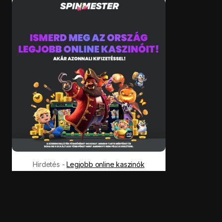
Hirdetés -
Legjobb online kaszinók