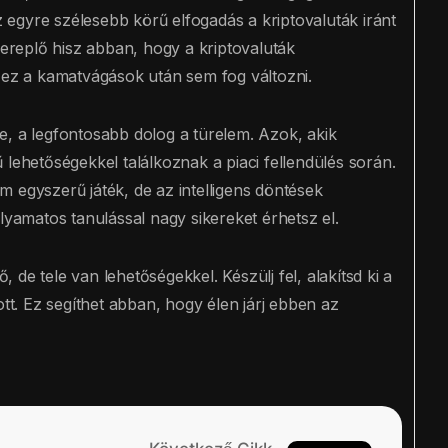
az egyre szélesebb körű elfogadás a kriptovaluták iránt
zereplő hisz abban, hogy a kriptovaluták
s ez a kamatvágások után sem fog változni.
e, a legfontosabb dolog a türelem. Azok, akik
 lehetőségekkel találkoznak a piaci fellendülés során.
 egyszerű játék, de az intelligens döntések
lyamatos tanulással nagy sikereket érhetsz el.
ő, de tele van lehetőségekkel. Készülj fel, alakítsd ki a
ott. Ez segíthet abban, hogy élen járj ebben az