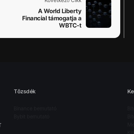
Következő Cikk
A World Liberty
Financial támogatja a
WBTC-t
Tőzsdék
Ke
Binance bemutató
Bi
Bybit bemutató
Bi
Me
T
Kr