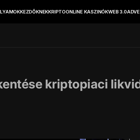
OLYAMOK
KEZDŐKNEK
KRIPTO
ONLINE KASZINÓK
WEB 3.0
ADVE
ntése kriptopiaci likvi