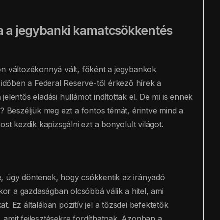
ra a jegybanki kamatcsökkentés
on változékonnyá vált, főként a jegybankok
i időben a Federal Reserve-től érkező hírek a
elentős eladási hullámot indítottak el. De mi is ennek
a? Beszéljük meg ezt a fontos témát, érintve mind a
st kezdik kapizsgálni ezt a bonyolult világot.
e, úgy döntenek, hogy csökkentik az irányadó
nkor a gazdaságban olcsóbbá válik a hitel, ami
. Ez általában pozitív jel a tőzsdei befektetők
 amit fejlesztésekre fordíthatnak. Azonban a