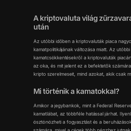
A kriptovaluta világ zűrzava
után
Az utóbbi időben a kriptovaluták piaca nagy
kamatpolitikájának változása miatt. Az utóbb
kamatcsökkentésekről a kriptovaluták piacán j
az oka, és mit jelent ez a befektetők számár
kripto szerelmeseit, mind azokat, akik csak mo
Mi történik a kamatokkal?
Amikor a jegybankok, mint a Federal Reserv
kamatlábat, az többféle hatással járhat. Ilye
ösztönözheti a fogyasztást és a beruházásokat
számára, mivel a cégek több pénzhez jutnak,