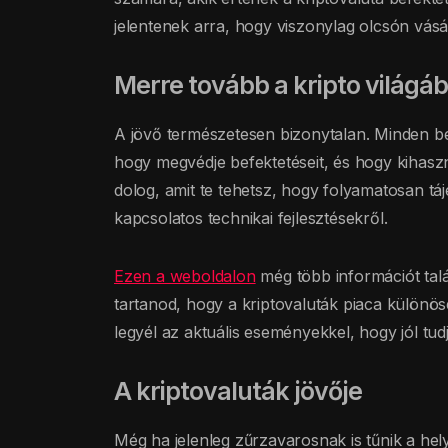
jelentenek arra, hogy viszonylag olcsón vás
Merre tovább a kripto világá
A jövő természetesen bizonytalan. Minden befe
hogy megvédje befektetéseit, és hogy kihaszn
dolog, amit te tehetsz, hogy folyamatosan táj
kapcsolatos technikai fejlesztésekről.
Ezen a weboldalon
még több információt talál
tartanod, hogy a kriptovaluták piaca különös
legyél az aktuális eseményekkel, hogy jól tudj
A kriptovaluták jövője
Még ha jelenleg zűrzavarosnak is tűnik a hel