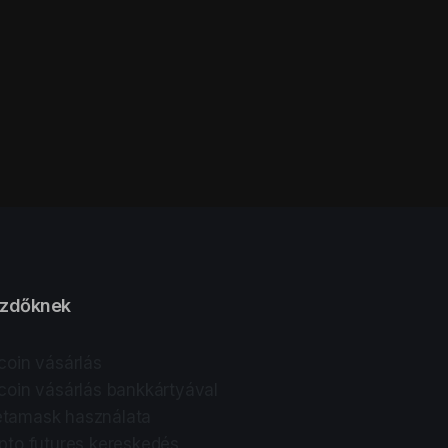
zdőknek
tcoin vásárlás
tcoin vásárlás bankkártyával
tamask használata
ipto futures kereskedés