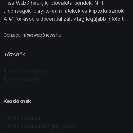
Friss Web3 hírek, kriptovaluta trendek, NFT
újdonságok, play-to-earn játékok és kripto kaszinók.
A #1 forrásod a decentralizált világ legújabb infóiért.
Contact:
info@web3news.hu
Tőzsdék
Binance bemutató
Bybit bemutató
Kezdőknek
Bitcoin vásárlás
Bitcoin vásárlás bankkártyával