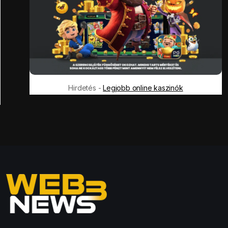
Hirdetés -
Legjobb online kaszinók