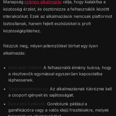
Manapság
számos alkalmazás
célja, hogy kialakítsa a
közösségi érzést, és ösztönözze a felhasználók közötti
interakciókat. Ezek az alkalmazások nemcsak platformot
biztosítanak, hanem fejlett eszközöket is profi
közösségépítéshez.
Nézzük meg, milyen jellemzőkkel bírhat egy ilyen
alkalmazás:
Interaktív felület:
A felhasználói élmény kulcsa, hogy
a résztvevők egymással egyszerűen kapcsolatba
léphessenek.
Testreszabhatóság:
Az alkalmazásnak tükröznie kell
a csoport igényeit és sajátosságait.
Innovatív funkciók:
Gondolunk például a
gamifikációra vagy a valós idejű frissítésekre, melyek