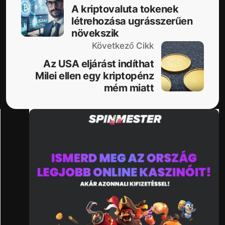
A kriptovaluta tokenek
létrehozása ugrásszerűen
növekszik
Következő Cikk
Az USA eljárást indíthat
Milei ellen egy kriptopénz
mém miatt