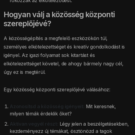
fokozzák az elköteleződést.
Hogyan válj a közösség központi
szereplőjévé?
A közösségépítés a megfelelő eszközökön túl,
személyes elkötelezettséget és kreatív gondolkodást is
igényel. Az igazi folyamat sok kitartást és
elkötelezettséget követel, de ahogy bármely nagy cél,
úgy ez is megtérül.
Egy közösség központi szereplőjévé válásához:
Azonosítsd a közösség igényeit:
Mit keresnek,
milyen témák érdeklik őket?
Aktívan vegyél részt:
Légy jelen a beszélgetésekben,
kezdeményezz új témákat, ösztönözd a tagok