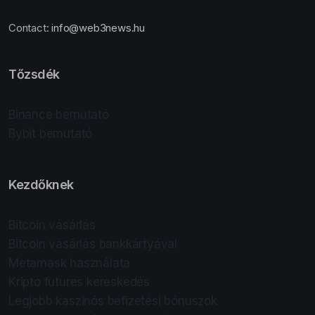
Contact:
info@web3news.hu
Tőzsdék
Binance bemutató
Bybit bemutató
Kezdőknek
Bitcoin vásárlás
Bitcoin vásárlás bankkártyával
Metamask használata
Kripto futures kereskedés
Legjobb kaszinós befizetési bónuszok