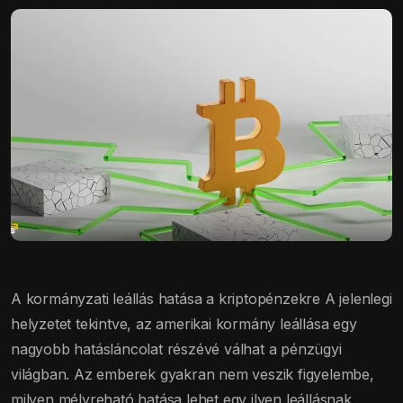
A kormányzati leállás hatása a kriptopénzekre A jelenlegi
helyzetet tekintve, az amerikai kormány leállása egy
nagyobb hatásláncolat részévé válhat a pénzügyi
világban. Az emberek gyakran nem veszik figyelembe,
milyen mélyreható hatása lehet egy ilyen leállásnak,