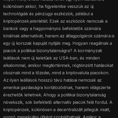
különösen akkor, ha figyelembe vesszük az új
technológiák és pénzügyi eszközök, például a
kriptopénzek jelenlétét. Ezek az eszközök nemcsak a
bankok vagy a hagyományos befektetők számára
kínálnak alternatívát, hanem az átlagpolgárok számára is
egy új korszak kapuját nyitják meg. Hogyan reagálnak a
piacok a politikai bizonytalanságra? A kormányzati
leállások nem új keletűek az USA-ban, és minden
alkalommal, amikor megtörténnek, rögtönzött hatásokat
okoznak mind a tőzsdei, mind a kriptovaluta piacokon.
Az ilyen leállások hosszú távú hatásai nemcsak az
amerikai gazdaságra korlátozódnak, hanem világszerte
érezhetők lehetnek. Ahogy a politikai bizonytalanság
növekszik, sok befektető alternatív piacok felé fordul. A
kriptopénzek, különösen a decentralizált jellegük miatt,
vonzó menekülési útként szolgálhatnak. Amikor a