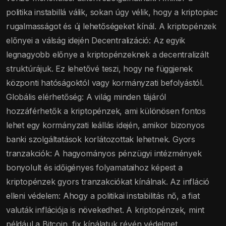
politika instabillá válik, sokan úgy vélik, hogy a kriptopiac
rugalmasságot és új lehetőségeket kínál. A kriptopénzek
előnyei a válság idején Decentralizáció: Az egyik
legnagyobb előnye a kriptopénzeknek a decentralizált
struktúrájuk. Ez lehetővé teszi, hogy ne függjenek
központi hatóságoktól vagy kormányzati befolyástól.
Globális elérhetőség: A világ minden tájáról
hozzáférhetők a kriptopénzek, ami különösen fontos
lehet egy kormányzati leállás idején, amikor bizonyos
banki szolgáltatások korlátozottak lehetnek. Gyors
tranzakciók: A hagyományos pénzügyi intézmények
bonyolult és időigényes folyamataihoz képest a
kriptopénzek gyors tranzakciókat kínálnak. Az infláció
elleni védelem: Ahogy a politikai instabilitás nő, a fiat
valuták inflációja is növekedhet. A kriptopénzek, mint
például a Bitcoin, fix kínálatuk révén védelmet