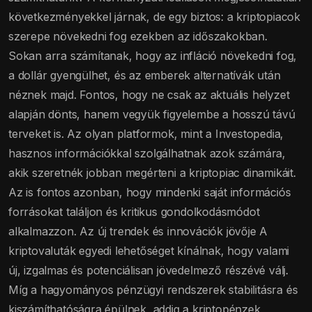
következményekkel járnak, de egy biztos: a kriptopiacok
szerepe növekedni fog ezekben az időszakokban.
Sokan arra számítanak, hogy az infláció növekedni fog,
a dollár gyengülhet, és az emberek alternatívák után
néznek majd. Fontos, hogy ne csak az aktuális helyzet
alapján dönts, hanem vegyük figyelembe a hosszú távú
terveket is. Az olyan platformok, mint a Investopedia,
hasznos információkkal szolgálhatnak azok számára,
akik szeretnék jobban megérteni a kriptopiac dinamikáit.
Az is fontos azonban, hogy mindenki saját információs
forrásokat találjon és kritikus gondolkodásmódot
alkalmazzon. Az új trendek és innovációk jövője A
kriptovaluták egyedi lehetőséget kínálnak, hogy valami
új, izgalmas és potenciálisan jövedelmező részévé válj.
Míg a hagyományos pénzügyi rendszerek stabilitásra és
kiszámíthatóságra épülnek, addig a kriptopénzek