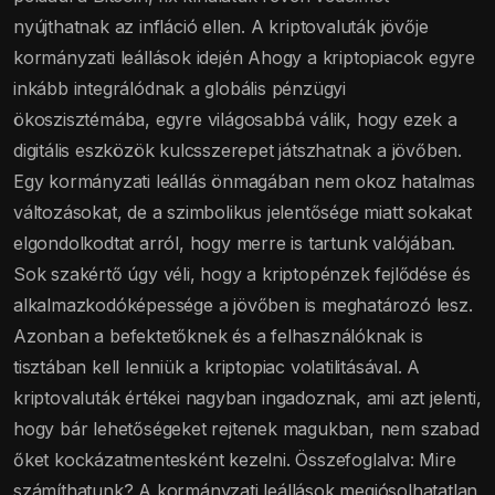
nyújthatnak az infláció ellen. A kriptovaluták jövője
kormányzati leállások idején Ahogy a kriptopiacok egyre
inkább integrálódnak a globális pénzügyi
ökoszisztémába, egyre világosabbá válik, hogy ezek a
digitális eszközök kulcsszerepet játszhatnak a jövőben.
Egy kormányzati leállás önmagában nem okoz hatalmas
változásokat, de a szimbolikus jelentősége miatt sokakat
elgondolkodtat arról, hogy merre is tartunk valójában.
Sok szakértő úgy véli, hogy a kriptopénzek fejlődése és
alkalmazkodóképessége a jövőben is meghatározó lesz.
Azonban a befektetőknek és a felhasználóknak is
tisztában kell lenniük a kriptopiac volatilitásával. A
kriptovaluták értékei nagyban ingadoznak, ami azt jelenti,
hogy bár lehetőségeket rejtenek magukban, nem szabad
őket kockázatmentesként kezelni. Összefoglalva: Mire
számíthatunk? A kormányzati leállások megjósolhatatlan