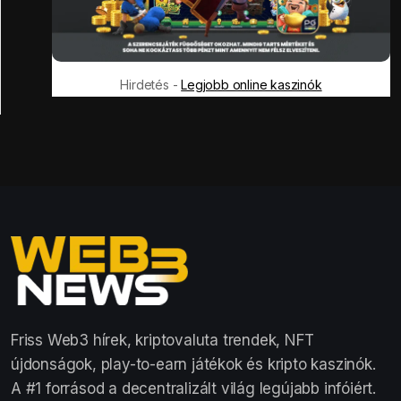
Hirdetés -
Legjobb online kaszinók
Friss Web3 hírek, kriptovaluta trendek, NFT
újdonságok, play-to-earn játékok és kripto kaszinók.
A #1 forrásod a decentralizált világ legújabb infóiért.