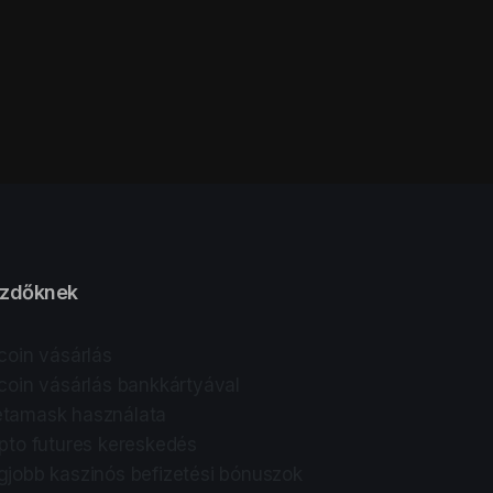
zdőknek
tcoin vásárlás
tcoin vásárlás bankkártyával
tamask használata
ipto futures kereskedés
gjobb kaszinós befizetési bónuszok