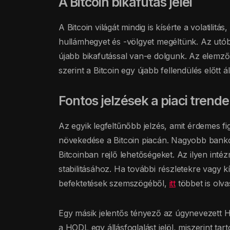
A Bitcoin bikafutás jelei
A Bitcoin világát mindig is kísérte a volatilit
hullámhegyet és -völgyet megéltünk. Az utób
újabb bikafutással van-e dolgunk. Az elemzők
szerint a Bitcoin egy újabb fellendülés előtt ál
Fontos jelzések a piaci trend
Az egyik legfeltűnőbb jelzés, amit érdemes f
növekedése a Bitcoin piacán. Nagyobb bankok 
Bitcoinban rejlő lehetőségeket. Az ilyen intéz
stabilitásához. Ha további részletekre vagy k
befektetések szemszögéből,
itt
többet is olva
Egy másik jelentős tényező az úgynevezett 
a HODL egy állásfoglalást jelöl, miszerint ta