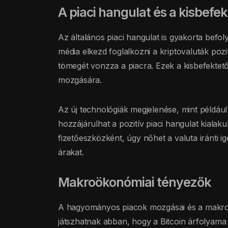
A piaci hangulat és a kisbefe
Az általános piaci hangulat is gyakorta befol
média elkezd foglalkozni a kriptovaluták pozi
tömegét vonzza a piacra. Ezek a kisbefektető
mozgására.
Az új technológiák megjelenése, mint például 
hozzájárulhat a pozitív piaci hangulat kialaku
fizetőeszközként, úgy nőhet a valuta iránti i
árakat.
Makroökonómiai tényezők
A hagyományos piacok mozgásai és a makroga
játszhatnak abban, hogy a Bitcoin árfolyama