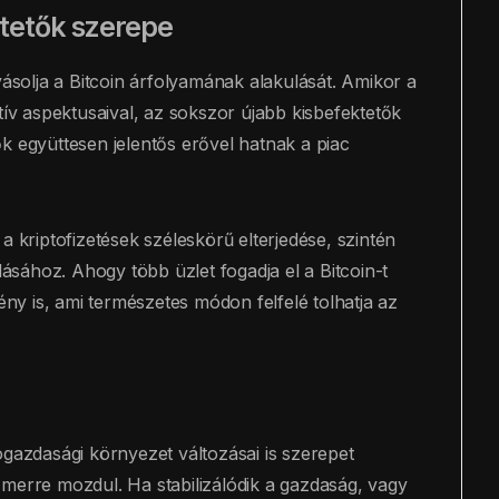
ktetők szerepe
yásolja a Bitcoin árfolyamának alakulását. Amikor a
tív aspektusaival, az sokszor újabb kisbefektetők
k együttesen jelentős erővel hatnak a piac
a kriptofizetések széleskörű elterjedése, szintén
lásához. Ahogy több üzlet fogadja el a Bitcoin-t
gény is, ami természetes módon felfelé tolhatja az
zdasági környezet változásai is szerepet
 merre mozdul. Ha stabilizálódik a gazdaság, vagy