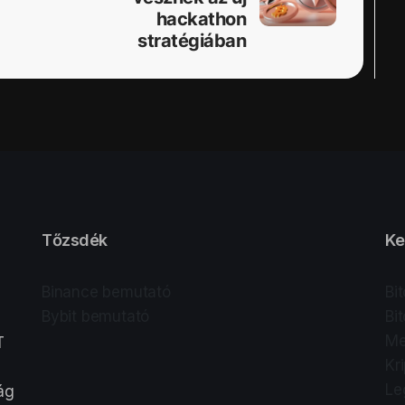
hackathon
stratégiában
Tőzsdék
Ke
Binance bemutató
Bi
Bybit bemutató
Bi
Me
T
Kr
Le
lág