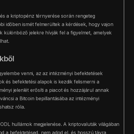
ás, és a kriptopénz térnyerése során rengeteg
bi időben ismét felmerültek a kérdések, hogy vajon
 különböző jelekre hívják fel a figyelmet, amelyek
lhat.
ekből
igyelembe venni, az az intézményi befektetések
és befektetési alapok is kezdik felismerni a
ményi jelenlét erősíti a piacot és hozzájárul annak
íváncsi a Bitcoin bepillantásába az intézményi
shatsz róla.
HODL hullámok megjelenése. A kriptovaluták világában
rtod a befektetésed, nem adod el, és hosszú távra