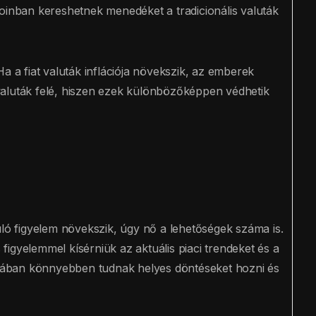
coinban kereshetnek menedéket a tradicionális valuták
a a fiat valuták inflációja növekszik, az emberek
valuták felé, hiszen ezek különbözőképpen védhetik
uló figyelem növekszik, úgy nő a lehetőségek száma is.
igyelemmel kísérniük az aktuális piaci trendeket és a
tokában könnyebben tudnak helyes döntéseket hozni és