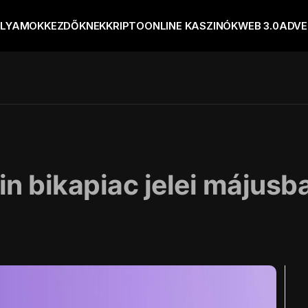
OLYAMOK
KEZDŐKNEK
KRIPTO
ONLINE KASZINÓK
WEB 3.0
ADVE
in bikapiac jelei májusb