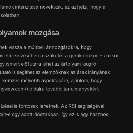
ámok intenzitása növekszik, az azt jelzi, hogy a
csolatban.
rfolyamok mozgása
enek vissza a múltbeli ármozgásokra, hogy
tás előrejelzésében a szűkülés a grafikonokon – amikor
y ismert előfutára lehet az árfolyam kiugró
ató is segíthet az elemzőknek az árak irányának
ai elemzés mélyebb aspektusára, ajánlom, hogy
ingview.com/) oldalra további tanulmányokért.
elzései is fontosak lehetnek. Az RSI segítségével
ékelt-e egy adott időszakban, így ez is egy hasznos