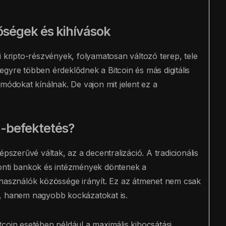
tőségek és kihívások
i kripto-részvények, folyamatosan változó terep, tele
gyre többen érdeklődnek a Bitcoin és más digitális
módokat kínálnak. De vajon mit jelent ez a
a-befektetés?
épszerűvé váltak, az a decentralizáció. A tradicionális
ponti bankok és intézmények döntenek a
lhasználók közössége irányít. Ez az átmenet nem csak
t, hanem nagyobb kockázatokat is.
Bitcoin esetében például a maximális kibocsátási