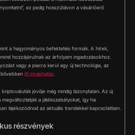
 nyomtatni”, ez pedig hosszútávon a vásárlóerő
 mint a hagyományos befektetési formák. A hírek,
k mind hozzájárulnak az árfolyam ingadozásokhoz.
yozást vagy a piacra kerül egy új technológia, az
ől bővebben
itt olvashatsz
.
 kriptovaluták jövője még mindig bizonytalan. Az új
megváltoztatják a játékszabályokat, így ha
san tájékozódnod az aktuális trendekkel kapcsolatban.
ikus részvények