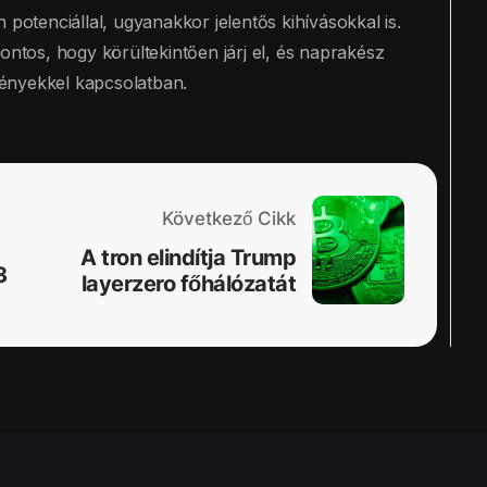
 potenciállal, ugyanakkor jelentős kihívásokkal is.
ontos, hogy körültekintően járj el, és naprakész
eményekkel kapcsolatban.
Következő Cikk
A tron elindítja Trump
3
layerzero főhálózatát