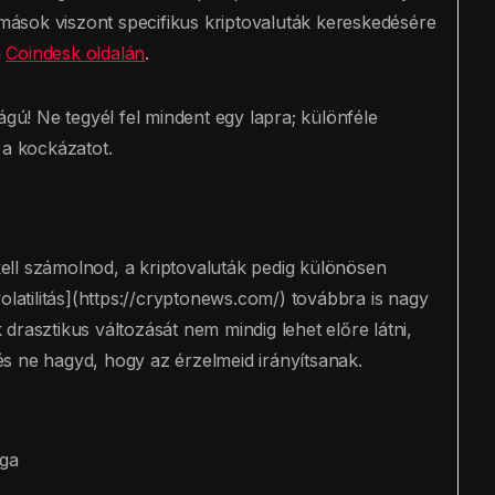
, mások viszont specifikus kriptovaluták kereskedésére
a
Coindesk oldalán
.
ágú! Ne tegyél fel mindent egy lapra; különféle
 a kockázatot.
ll számolnod, a kriptovaluták pedig különösen
olatilitás](https://cryptonews.com/) továbbra is nagy
drasztikus változását nem mindig lehet előre látni,
s ne hagyd, hogy az érzelmeid irányítsanak.
ága