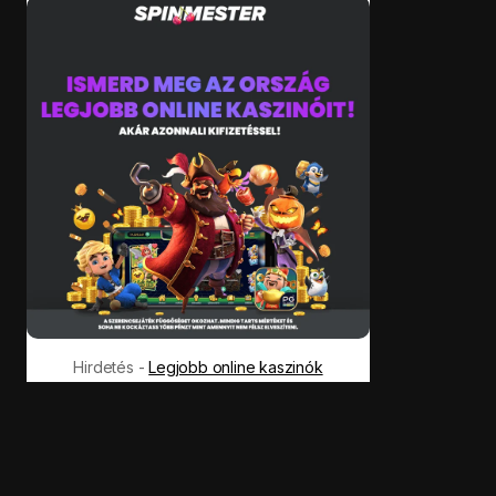
Hirdetés -
Legjobb online kaszinók