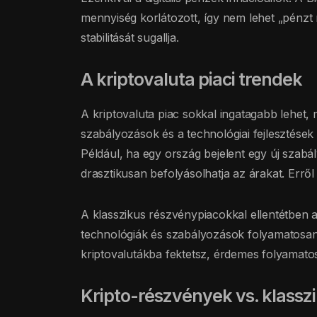
mennyiség korlátozott, így nem lehet „pénzt
stabilitását sugallja.
A kriptovaluta piaci trendek
A kriptovaluta piac sokkal ingatagabb lehet,
szabályozások és a technológiai fejlesztése
Például, ha egy ország bejelent egy új szabál
drasztikusan befolyásolhatja az árakat. Err
A klasszikus részvénypiacokkal ellentétben a
technológiák és szabályozások folyamatosan 
kriptovalutákba fektetsz, érdemes folyamato
Kripto-részvények vs. klassz