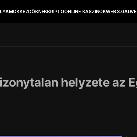
OLYAMOK
KEZDŐKNEK
KRIPTO
ONLINE KASZINÓK
WEB 3.0
ADVE
izonytalan helyzete az E