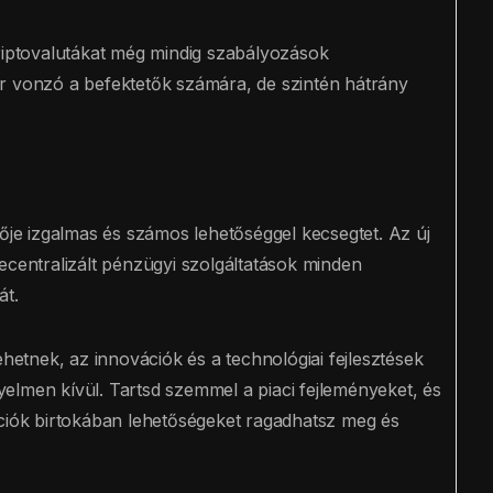
kriptovalutákat még mindig szabályozások
r vonzó a befektetők számára, de szintén hátrány
vője izgalmas és számos lehetőséggel kecsegtet. Az új
ecentralizált pénzügyi szolgáltatások minden
át.
ehetnek, az innovációk és a technológiai fejlesztések
elmen kívül. Tartsd szemmel a piaci fejleményeket, és
ációk birtokában lehetőségeket ragadhatsz meg és