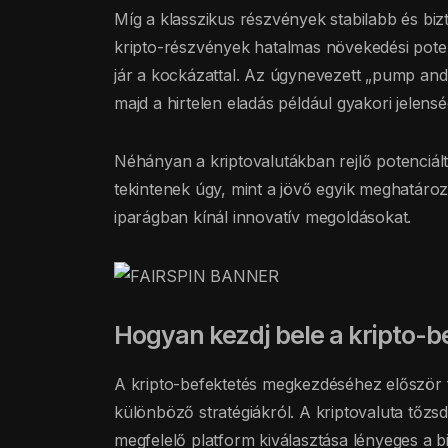
Míg a klasszikus részvények stabilabb és biz
kripto-részvények hatalmas növekedési poten
jár a kockázattal. Az úgynevezett „pump and
majd a hirtelen eladás például gyakori jelensé
Néhányan a kriptovalutákban rejlő potenciált
tekintenek úgy, mint a jövő egyik meghatáro
iparágban kínál innovatív megoldásokat.
Hogyan kezdj bele a kripto-b
A kripto-befektetés megkezdéséhez először fo
különböző stratégiákról. A kriptovaluta tőzs
megfelelő platform kiválasztása lényeges a b