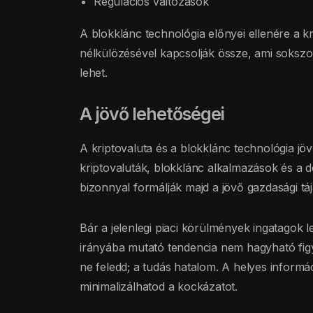
Regulációs változások
A blokklánc technológia előnyei ellenére a 
nélkülözésével kapcsolják össze, ami sokszo
lehet.
A jövő lehetőségei
A kriptovaluta és a blokklánc technológia jö
kriptovaluták, blokklánc alkalmazások és a d
bizonnyal formálják majd a jövő gazdasági táj
Bár a jelenlegi piaci körülmények ingatagok l
irányába mutató tendencia nem hagyható figy
ne feledd; a tudás hatalom. A helyes inform
minimalizálhatod a kockázatot.