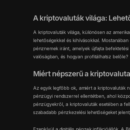
A kriptovaluták világa: Lehe
A kriptovaluták világa, különösen az amerika
lehetőségekkel és kihívásokkal. Mostanában e
pénznemek iránt, amelyek újfajta befektetési 
valóságban, és hogyan profitálhatsz belőle?
Miért népszerű a kriptovalut
Az egyik legfőbb ok, amiért a kriptovaluták n
pénzügyi rendszerrel ellentétben, ahol köz
pénzügyekről, a kriptovaluták esetében a fe
szabadabb pénzkezelési lehetőségeket jelen
Ezenkívül a digitális pénzek inflációállók. A 