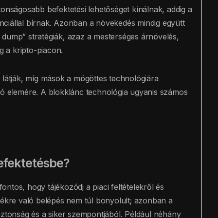
tonságosabb befektetési lehetőséget kínálnak, addig a
ciállal bírnak. Azonban a növekedés mindig együtt
 dump” stratégiák, azaz a mesterséges árnövelés,
g a kripto-piacon.
 látják, míg mások a mögöttes technológiára
zó elemére. A blokklánc technológia ugyanis számos
efektetésbe?
ntos, hogy tájékozódj a piaci feltételekről és
dékre való belépés nem túl bonyolult; azonban a
iztonság és a siker szempontjából. Például néhány