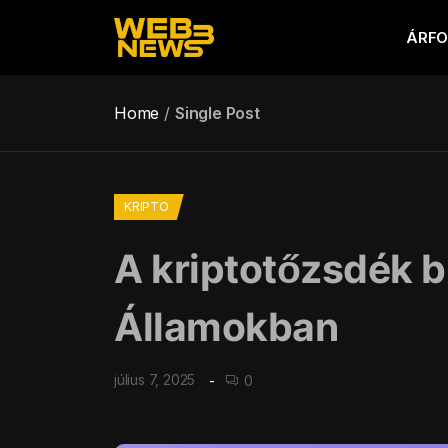
ÁRF
Home
Single Post
KRIPTO
A kriptotőzsdék b
Államokban
július 7, 2025
0