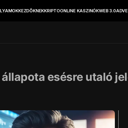
OLYAMOK
KEZDŐKNEK
KRIPTO
ONLINE KASZINÓK
WEB 3.0
ADVE
t állapota esésre utaló je