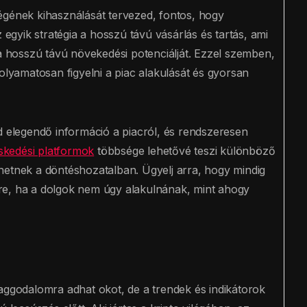
égének kihasználását tervezed, fontos, hogy
 egyik stratégia a hosszú távú vásárlás és tartás, ami
ta hosszú távú növekedési potenciálját. Ezzel szemben,
olyamatosan figyelni a piac alakulását és gyorsan
d elegendő információ a piacról, és rendszeresen
skedési platformok
többsége lehetővé teszi különböző
hetnek a döntéshozatalban. Ügyelj arra, hogy mindig
re, ha a dolgok nem úgy alakulnának, mint ahogy
aggodalomra adhat okot, de a trendek és indikátorok