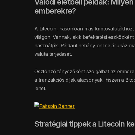
Valódi életbeli példák: Milyen
emberekre?
A Litecoin, hasonlóan más kriptovalutákhoz,
világon. Vannak, akik befektetési eszközkén
használják. Például néhány online áruház már 
valuta terjedését.
Ösztönző tényezőként szolgálhat az emberek
a tranzakciós díjak alacsonyak, hiszen a Bi
lehet.
Stratégiai tippek a Litecoin 