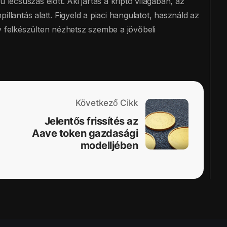
 lecsúszás előtt. Aki jártas a kripto világában, az
illantás alatt. Figyeld a piaci hangulatot, használd az
y felkészülten nézhetsz szembe a jövőbeli
Következő Cikk
Jelentős frissítés az
Aave token gazdasági
modelljében