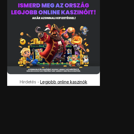
Hirdetés -
Legjobb online kaszinók