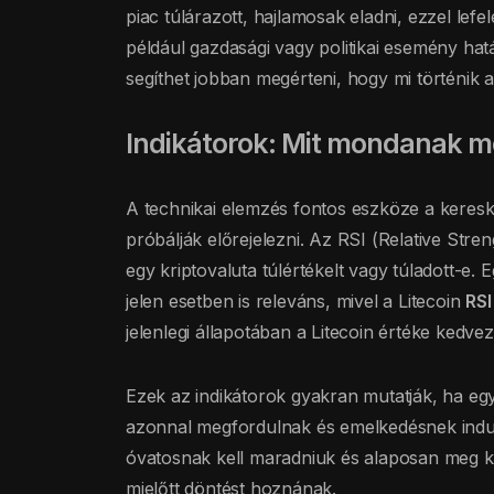
piac túlárazott, hajlamosak eladni, ezzel lefel
például gazdasági vagy politikai esemény hat
segíthet jobban megérteni, hogy mi történik a
Indikátorok: Mit mondanak m
A technikai elemzés fontos eszköze a keres
próbálják előrejelezni. Az RSI (Relative Stre
egy kriptovaluta túlértékelt vagy túladott-e. E
jelen esetben is releváns, mivel a Litecoin
RSI
jelenlegi állapotában a Litecoin értéke kedvez
Ezek az indikátorok gyakran mutatják, ha egy
azonnal megfordulnak és emelkedésnek indul
óvatosnak kell maradniuk és alaposan meg kel
mielőtt döntést hoznának.