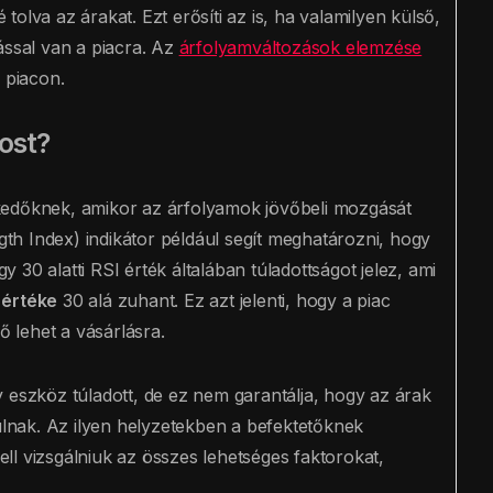
é tolva az árakat. Ezt erősíti az is, ha valamilyen külső,
ással van a piacra. Az
árfolyamváltozások elemzése
 piacon.
ost?
kedőknek, amikor az árfolyamok jövőbeli mozgását
ngth Index) indikátor például segít meghatározni, hogy
gy 30 alatti RSI érték általában túladottságot jelez, ami
 értéke
30 alá zuhant. Ez azt jelenti, hogy a piac
ő lehet a vásárlásra.
 eszköz túladott, de ez nem garantálja, hogy az árak
nak. Az ilyen helyzetekben a befektetőknek
l vizsgálniuk az összes lehetséges faktorokat,