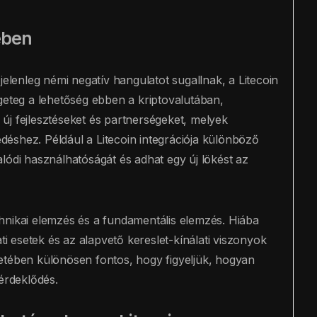
ében
jelenleg némi negatív hangulatot sugallnak, a Litecoin
geteg a lehetőség ebben a kriptovalutában,
új fejlesztéseket és partnerségeket, melyek
éshez. Például a Litecoin integrációja különböző
lódi használhatóságát és adhat egy új lökést az
hnikai elemzés és a fundamentális elemzés. Hiába
ti esetek és az alapvető kereslet-kínálati viszonyok
etében különösen fontos, hogy figyeljük, hogyan
 érdeklődés.