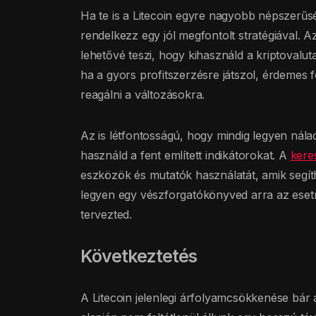
Ha te is a Litecoin egyre nagyobb népszerűs
rendelkezz egy jól megfontolt stratégiával. Az
lehetővé teszi, hogy kihasználd a kriptovalu
ha a gyors profitszerzésre játszol, érdemes f
reagálni a változásokra.
Az is létfontosságú, hogy mindig legyen nála
használd a fent említett indikátorokat. A
kere
eszközök és mutatók használatát, amik segít
legyen egy vészforgatókönyved arra az eset
tervezted.
Következtetés
A Litecoin jelenlegi árfolyamcsökkenése bár 