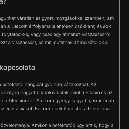
a?
 magunkat váratlan és gyors mozgásokkal szemben, ami
ben a Litecoin árfolyama jelentősen csökkent, és sok
 folytatódik-e, vagy csak egy átmeneti visszaesésről
ezt a visszaesést, és mit mutatnak az indikátorok a
 kapcsolata
 a befektetői hangulat gyorsan váltakozhat. Az
az olyan nagyobb kriptovaluták, mint a Bitcoin és az
n a Litecoinra is. Amikor egy-egy nagyobb, ismertebb
z egész piacot. Ez történhetett most is a Litecoinnal.
 közvéleménye. Amikor a befektetők úgy érzik, hogy a