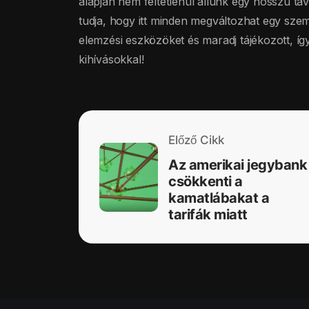
alapján nem feltétlenül állunk egy hosszú távú
tudja, hogy itt minden megváltozhat egy szemp
elemzési eszközöket és maradj tájékozott, íg
kihívásokkal!
Előző Cikk
Az amerikai jegybank
csökkenti a
kamatlábakat a
tarifák miatt