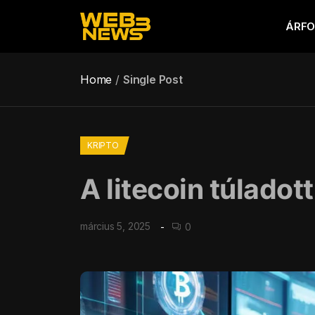
ÁRF
Home
Single Post
KRIPTO
A litecoin túladot
március 5, 2025
0