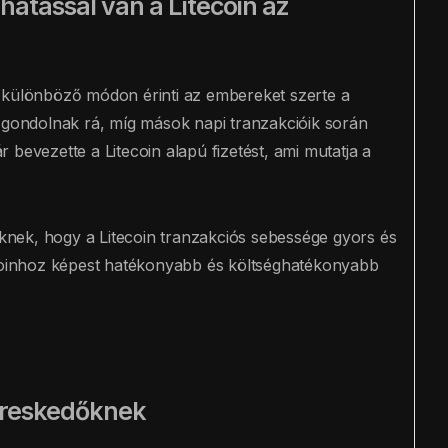
 hatással van a Litecoin az
 különböző módon érinti az embereket szerte a
t gondolnak rá, míg mások napi tranzakcióik során
bevezette a Litecoin alapú fizetést, ami mutatja a
nek, hogy a Litecoin tranzakciós sebessége gyors és
tcoinhoz képest hatékonyabb és költséghatékonyabb
kereskedőknek