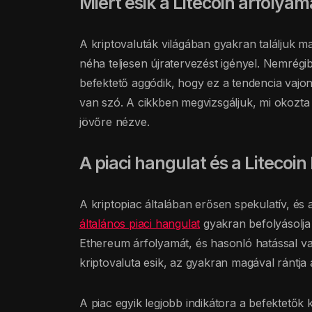
Miért esik a Litecoin árfolyam
A kriptovaluták világában gyakran találjuk
néha teljesen újratervezést igényel. Nemrégi
befektető aggódik, hogy ez a tendencia vajon
van szó. A cikkben megvizsgáljuk, mi okozta 
jövőre nézve.
A piaci hangulat és a Litecoin
A kriptopiac általában erősen spekulatív, és
általános piaci hangulat
gyakran befolyásolja 
Ethereum árfolyamát, és hasonló hatással va
kriptovaluta esik, az gyakran magával rántja a
A piac egyik legjobb indikátora a befektetők