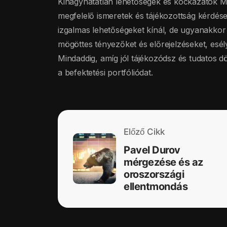
Kihagyhatatlan lehetőségek és kockázatok M
megfelelő ismeretek és tájékozottság kérdése
izgalmas lehetőségeket kínál, de ugyanakkor
mögöttes tényezőket és előrejelzéseket, esély
Mindaddig, amíg jól tájékozódsz és tudatos 
a befektetési portfóliódat.
Előző Cikk
Pavel Durov
mérgezése és az
oroszországi
ellentmondás