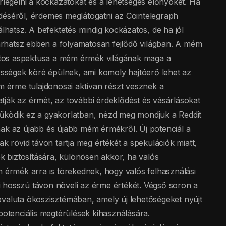
érlegelni a kockázatokat és a lehetséges előnyöket. Ha
déséről, érdemes meglátogatni az Cointelegraph
álhatsz. A befektetés mindig kockázatos, de ha jól
 járhatsz ebben a folyamatosan fejlődő világban. A mém
tos aspektusa a mém érmék világának maga a
ségek köré épülnek, ami komoly hajtóerő lehet az
érme tulajdonosai aktívan részt vesznek a
tják az érmét, az további érdeklődést és vásárlásokat
működik ez a gyakorlatban, nézd meg mondjuk a Reddit
nak az újabb és újabb mém érmékről. Új potenciál a
rövid távon tartja meg értékét a spekulációk miatt,
 biztosítására, különösen akkor, ha valós
m érmék arra is törekednek, hogy valós felhasználási
 hosszú távon növeli az érme értékét. Végső soron a
ovaluta ökoszisztémában, amely új lehetőségeket nyújt
 potenciális megtérülések kihasználására.