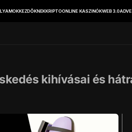
OLYAMOK
KEZDŐKNEK
KRIPTO
ONLINE KASZINÓK
WEB 3.0
ADVE
kedés kihívásai és hátr