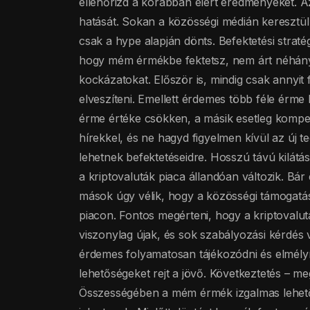
ellenőrizd a korábban elért eredményeket. A
hatását. Sokan a közösségi médián keresztül
csak a hype alapján dönts. Befektetési stra
hogy mém érmékbe fektetsz, nem árt néhány s
kockázatokat. Először is, mindig csak anny
elveszíteni. Emellett érdemes több féle érme k
érme értéke csökken, a másik esetleg kompenz
hírekkel, és ne hagyd figyelmen kívül az új t
lehetnek befektetéseidre. Hosszú távú kilát
a kriptovaluták piaca állandóan változik. B
mások úgy vélik, hogy a közösségi támogatás
piacon. Fontos megérteni, hogy a kriptovalu
viszonylag újak, és sok szabályozási kérdés 
érdemes folyamatosan tájékozódni és elmélyí
lehetőségeket rejt a jövő. Következtetés – 
Összességében a mém érmék izgalmas lehető