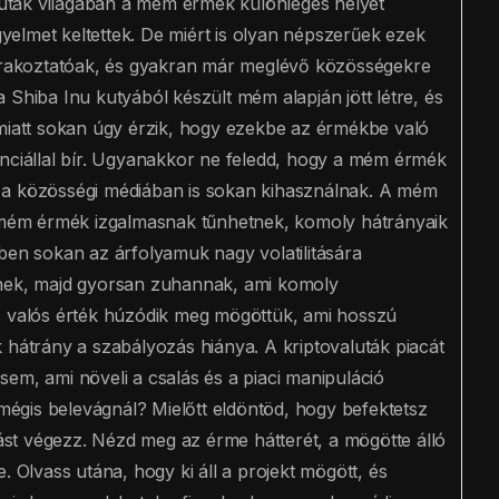
uták világában a mém érmék különleges helyet
igyelmet keltettek. De miért is olyan népszerűek ezek
rakoztatóak, és gyakran már meglévő közösségekre
 Shiba Inu kutyából készült mém alapján jött létre, és
 miatt sokan úgy érzik, hogy ezekbe az érmékbe való
enciállal bír. Ugyanakkor ne feledd, hogy a mém érmék
 a közösségi médiában is sokan kihasználnak. A mém
mém érmék izgalmasnak tűnhetnek, komoly hátrányaik
ben sokan az árfolyamuk nagy volatilitására
tnek, majd gyorsan zuhannak, ami komoly
s valós érték húzódik meg mögöttük, ami hosszú
 hátrány a szabályozás hiánya. A kriptovaluták piacát
em, ami növeli a csalás és a piaci manipuláció
égis belevágnál? Mielőtt eldöntöd, hogy befektetsz
st végezz. Nézd meg az érme hátterét, a mögötte álló
. Olvass utána, hogy ki áll a projekt mögött, és