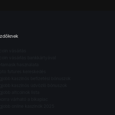
zdőknek
tcoin vásárlás
tcoin vásárlás bankkártyával
tamask használata
ipto futures kereskedés
gjobb kaszinós befizetési bónuszok
gjobb kaszinós üdvözlő bónuszok
gjobb altcoinok lista
korra várható a bikapiac
gjobb online kaszinók 2025