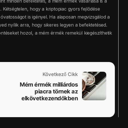
int minden befektetés, a mém érmék vásárlása is a
. Kétségtelen, hogy a kriptopiac gyors fejlődése
 óvatosságot is igényel. Ha alaposan megvizsgálod a
ed nyílik arra, hogy sikeres legyen a befektetésed.
döntéseket hozol, a mém érmék remekül kiegészíthetik
Következő Cikk
Mém érmék milliárdos
piacra törnek az
elkövetkezendőkben