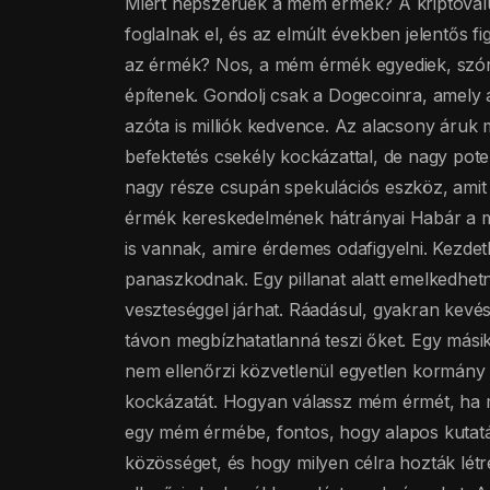
Miért népszerűek a mém érmék? A kriptoval
foglalnak el, és az elmúlt években jelentős f
az érmék? Nos, a mém érmék egyediek, szó
építenek. Gondolj csak a Dogecoinra, amely a
azóta is milliók kedvence. Az alacsony áruk
befektetés csekély kockázattal, de nagy pot
nagy része csupán spekulációs eszköz, amit
érmék kereskedelmének hátrányai Habár a 
is vannak, amire érdemes odafigyelni. Kezdet
panaszkodnak. Egy pillanat alatt emelkedhe
veszteséggel járhat. Ráadásul, gyakran kevé
távon megbízhatatlanná teszi őket. Egy másik
nem ellenőrzi közvetlenül egyetlen kormány s
kockázatát. Hogyan válassz mém érmét, ha m
egy mém érmébe, fontos, hogy alapos kutatá
közösséget, és hogy milyen célra hozták létre