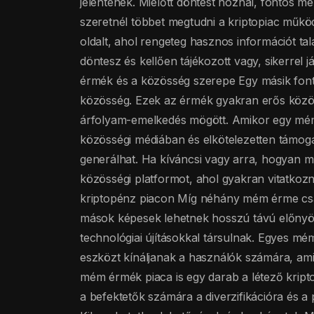
jelentenek. Mielőtt döntést hoznál, fontos m
szeretnél többet megtudni a kriptopiac műkö
oldalt, ahol rengeteg hasznos információt tal
döntesz és kellően tájékozott vagy, sikerrel
érmék és a közösség szerepe Egy másik fon
közösség. Ezek az érmék gyakran erős közös
árfolyam-emelkedés mögött. Amikor egy mém 
közösségi médiában és elkötelezetten támoga
generálhat. Ha kíváncsi vagy arra, hogyan 
közösségi platformot, ahol gyakran vitatkoz
kriptopénz piacon Míg néhány mém érme csak 
mások képesek lehetnek hosszú távú előnyök
technológiai újításokkal társulnak. Egyes mé
eszközt kínáljanak a használók számára, ami
mém érmék piaca is egy darab a létező kript
a befektetők számára a diverzifikációra és a