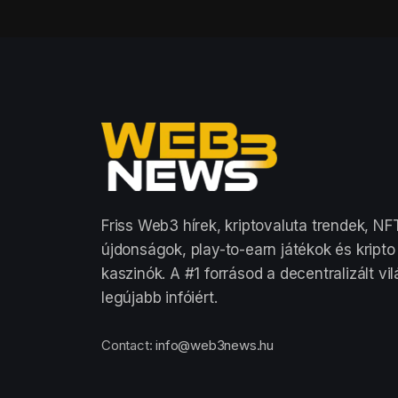
Friss Web3 hírek, kriptovaluta trendek, NF
újdonságok, play-to-earn játékok és kripto
kaszinók. A #1 forrásod a decentralizált vi
legújabb infóiért.
Contact:
info@web3news.hu