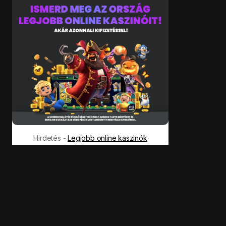
Hirdetés -
Legjobb online kaszinók