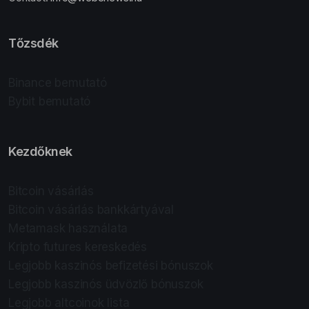
Tőzsdék
Binance bemutató
Bybit bemutató
Kezdőknek
Bitcoin vásárlás
Bitcoin vásárlás bankkártyával
Metamask használata
Kripto futures kereskedés
Legjobb kaszinós befizetési bónuszok
Legjobb kaszinós üdvözlő bónuszok
Legjobb altcoinok lista