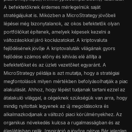
A befektetőknek érdemes mérlegelniük saját
stratégiájukat is. Miközben a MicroStrategy jövőbeli
lépései még bizonytalanok, az okos befektetők olyan
portfóliókat építenek, amelyek képesek kezelni a
változásokkal járó kockázatokat. A kriptovaluta
fejlődésének jövője A kriptovaluták világának gyors
fejlődése számos előny és kihívás elé állítja a
befektetőket és az üzleti vezetőket egyaránt. A
MicroStrategy példája is azt mutatja, hogy a stratégiai
megfontolások milyen mértékben befolyásolhatják a piac
alakulását. Ahhoz, hogy lépést tudjanak tartani ezzel az
átalakuló világgal, a cégeknek szükségük van arra, hogy
mindig nyitottak legyenek az új megoldásokra és
alkalmazkodjanak a változó piaci körülményekhez. Az
organikus növekedés kulcsa a rugalmasságban és az
éleslátásban rejlik. Inspiráció a jövőre nézve Bár jelenleg