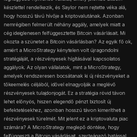
készlettel rendelkezik, és Saylor nem rejtette véka alá,
hogy hosszú távú hívője a kriptovalutának. Azonban
nemrégiben felmerült néhány aggály, amelyek miatt a
cég ideiglenesen felfüggesztette Bitcoin vásárlásait. Mi
okozta a szünetet a Bitcoin vásárlásban? Az egyik fő ok,
amiért a MicroStrategy kénytelen volt újragondolni
stratégiáját, a részvényesek hígításával kapcsolatos
aggályok. Az olyan vállalatok, mint a MicroStrategy,
amelyek rendszeresen bocsátanak ki új részvényeket a
tőkeemelés céljából, idővel elnagyolják a meglévő
részvényesek tulajdonjogát. Ez a stratégia rövid távon
lehet előnyös, hiszen elegendő pénzt biztosít új
befektetésekhez, azonban hosszú távon kimerítheti a
részvényesek türelmét. Mit jelent ez a kriptovaluta piac
számára? A MicroStrategy meglepő döntése, hogy
felfüggeszti a Bitcoin vásárlásait, szerteágazó hatással