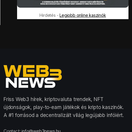
Hirdetés -
Legjobb online kaszinók
Friss Web3 hírek, kriptovaluta trendek, NFT
újdonságok, play-to-earn játékok és kripto kaszinók.
A #1 forrásod a decentralizált világ legújabb infóiért.
Contact:
info@web3news.hu