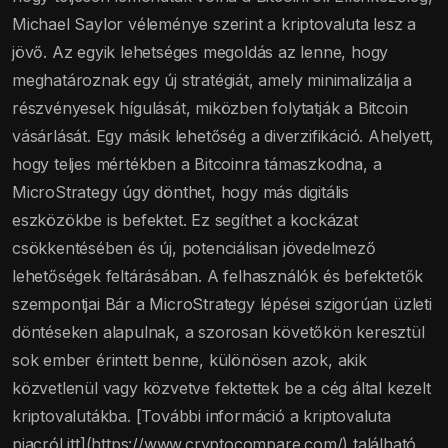
Michael Saylor véleménye szerint a kriptovaluta lesz a
jövő. Az egyik lehetséges megoldás az lenne, hogy
meghatároznak egy új stratégiát, amely minimalizálja a
részvényesek hígulását, miközben folytatják a Bitcoin
vásárlását. Egy másik lehetőség a diverzifikáció. Ahelyett,
hogy teljes mértékben a Bitcoinra támaszkodna, a
MicroStrategy úgy dönthet, hogy más digitális
eszközökbe is befektet. Ez segíthet a kockázat
csökkentésében és új, potenciálisan jövedelmező
lehetőségek feltárásában. A felhasználók és befektetők
szempontjai Bár a MicroStrategy lépései szigorúan üzleti
döntéseken alapulnak, a szorosan követőkön keresztül
sok ember érintett benne, különösen azok, akik
közvetlenül vagy közvetve fektettek be a cég által kezelt
kriptovalutákba. [További információ a kriptovaluta
piacról itt](https://www.cryptocompare.com/) található.