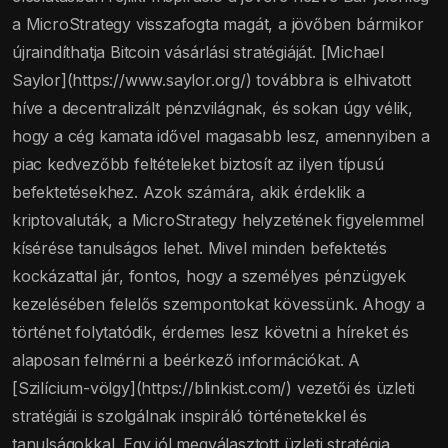
a MicroStrategy visszafogta magát, a jövőben bármikor
újraindíthatja Bitcoin vásárlási stratégiáját. [Michael
Saylor](https://www.saylor.org/) továbbra is elhivatott
híve a decentralizált pénzvilágnak, és sokan úgy vélik,
hogy a cég kamata idővel magasabb lesz, amennyiben a
piac kedvezőbb feltételeket biztosít az ilyen típusú
befektetésekhez. Azok számára, akik érdeklik a
kriptovaluták, a MicroStrategy helyzetének figyelemmel
kísérése tanulságos lehet. Mivel minden befektetés
kockázattal jár, fontos, hogy a személyes pénzügyek
kezelésében felelős szempontokat kövessünk. Ahogy a
történet folytatódik, érdemes lesz követni a híreket és
alaposan felmérni a beérkező információkat. A
[Szilícium-völgy](https://blinkist.com/) vezetői és üzleti
stratégiái is szolgálnak inspiráló történetekkel és
tanulságokkal. Egy jól megválasztott üzleti stratégia