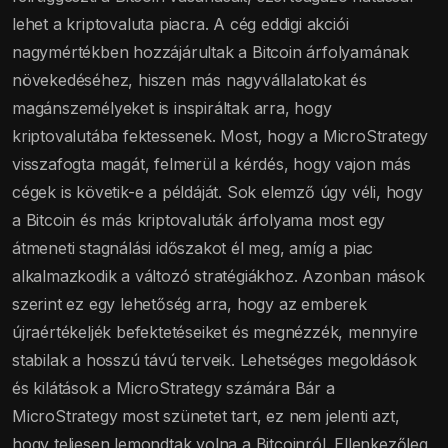
lehet a kriptovaluta piacra. A cég eddigi akciói
nagymértékben hozzájárultak a Bitcoin árfolyamának
növekedéséhez, hiszen más nagyvállalatokat és
magánszemélyeket is inspiráltak arra, hogy
kriptovalutába fektessenek. Most, hogy a MicroStrategy
visszafogta magát, felmerül a kérdés, hogy vajon más
cégek is követik-e a példáját. Sok elemző úgy véli, hogy
a Bitcoin és más kriptovaluták árfolyama most egy
átmeneti stagnálási időszakot él meg, amíg a piac
alkalmazkodik a változó stratégiákhoz. Azonban mások
szerint ez egy lehetőség arra, hogy az emberek
újraértékeljék befektetéseiket és megnézzék, mennyire
stabilak a hosszú távú terveik. Lehetséges megoldások
és kilátások a MicroStrategy számára Bár a
MicroStrategy most szünetet tart, ez nem jelenti azt,
hogy teljesen lemondtak volna a Bitcoinról. Ellenkezőleg,