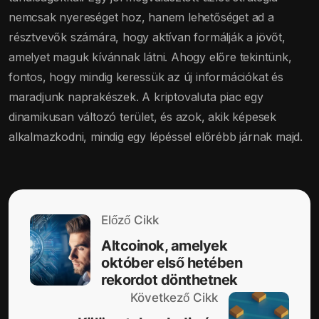
nemcsak nyereséget hoz, hanem lehetőséget ad a
résztvevők számára, hogy aktívan formálják a jövőt,
amelyet maguk kívánnak látni. Ahogy előre tekintünk,
fontos, hogy mindig keressük az új információkat és
maradjunk naprakészek. A kriptovaluta piac egy
dinamikusan változó terület, és azok, akik képesek
alkalmazkodni, mindig egy lépéssel előrébb járnak majd.
Előző Cikk
Altcoinok, amelyek
október első hetében
rekordot dönthetnek
Következő Cikk