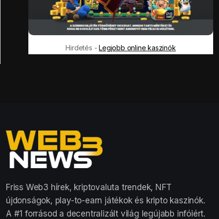
Hirdetés -
Legjobb online kaszinók
Friss Web3 hírek, kriptovaluta trendek, NFT
újdonságok, play-to-earn játékok és kripto kaszinók.
A #1 forrásod a decentralizált világ legújabb infóiért.