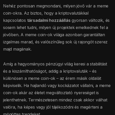
Nehéz pontosan megmondani, milyen jövő vár a meme
coin-okra. Az biztos, hogy a kriptovalutákkal
kapcsolatos
társadalmi hozzáállás
gyorsan változik, és
sosem lehet tudni, milyen új projektek emelkednek fel a
jövőben. A meme coin-ok világa azonban garantáltan
izgalmas marad, és valószínűleg sok új rajongót szerez
majd magának.
Amíg a hagyományos pénzügyi világ keresi a stabilitást
és a kiszámíthatóságot, addig a kriptovaluták – és
különösen a meme coin-ok – az érem másik oldalát
képviselik. Ha hajlandó vagy kockázatot vállalni, a meme
coin-ok akár az életet megváltoztató nyereséget is
jelenthetnek. Természetesen mindez csak akkor válhat
valóra, ha képes vagy jól tájékozódni és megérteni a
mögöttes trendeket.