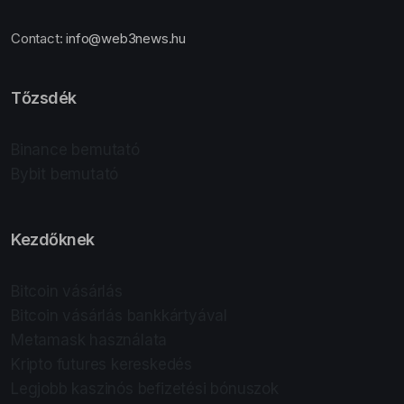
Contact:
info@web3news.hu
Tőzsdék
Binance bemutató
Bybit bemutató
Kezdőknek
Bitcoin vásárlás
Bitcoin vásárlás bankkártyával
Metamask használata
Kripto futures kereskedés
Legjobb kaszinós befizetési bónuszok