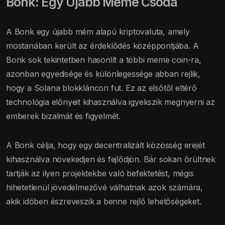
Bonk: Egy Újabb Meme Csoda
A Bonk egy újabb mém alapú kriptovaluta, amely
mostanában került az érdeklődés középpontjába. A
Bonk sok tekintetben hasonlít a többi meme coin-ra,
azonban egyedisége és különlegessége abban rejlik,
hogy a Solana blokkláncon fut. Ez az elsőtől eltérő
technológia előnyeit kihasználva igyekszik megnyerni az
emberek bizalmát és figyelmét.
A Bonk célja, hogy egy decentralizált közösség erejét
kihasználva növekedjen és fejlődjön. Bár sokan őrültnek
tartják az ilyen projektekbe való befektetést, mégis
hihetetlenül jövedelmezővé válhatnak azok számára,
akik időben észreveszik a benne rejlő lehetőségeket.