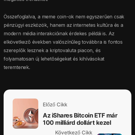
Összefoglalva, a meme coin-ok nem egyszerűen csak
pénzügyi eszközök, hanem az internetes kultúra és a
modern média interakcióinak érdekes példái is. Az
elkövetkező években valószínűleg továbbra is fontos
szereplők lesznek a kriptovaluta piacon, és
folyamatosan új lehetőségeket és kihívásokat
teremtenek.
Előző Cikk
Az iShares Bitcoin ETF már
100 milliárd dollárt kezel
Következő Cikk