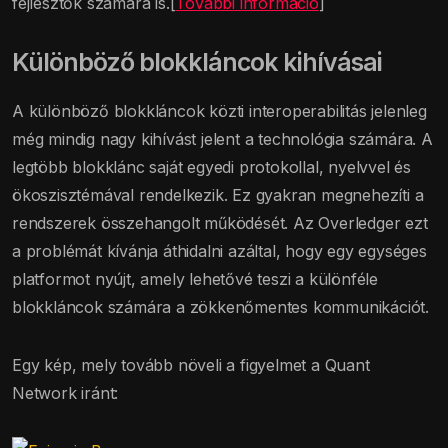
fejlesztők számára is.[
További információ
]
Különböző blokkláncok kihívásai
A különböző blokkláncok közti interoperabilitás jelenleg
még mindig nagy kihívást jelent a technológia számára. A
legtöbb blokklánc saját egyedi protokollal, nyelvvel és
ökoszisztémával rendelkezik. Ez gyakran megnehezíti a
rendszerek összehangolt működését. Az Overledger ezt
a problémát kívánja áthidalni azáltal, hogy egy egységes
platformot nyújt, amely lehetővé teszi a különféle
blokkláncok számára a zökkenőmentes kommunikációt.
Egy kép, mely tovább növeli a figyelmet a Quant
Network iránt: