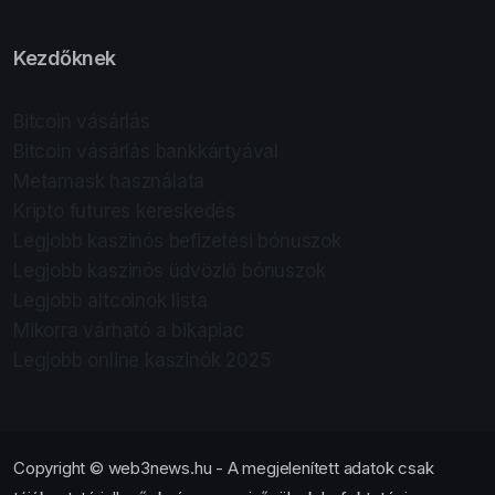
Kezdőknek
Bitcoin vásárlás
Bitcoin vásárlás bankkártyával
Metamask használata
Kripto futures kereskedés
Legjobb kaszinós befizetési bónuszok
Legjobb kaszinós üdvözlő bónuszok
Legjobb altcoinok lista
Mikorra várható a bikapiac
Legjobb online kaszinók 2025
Copyright © web3news.hu - A megjelenített adatok csak