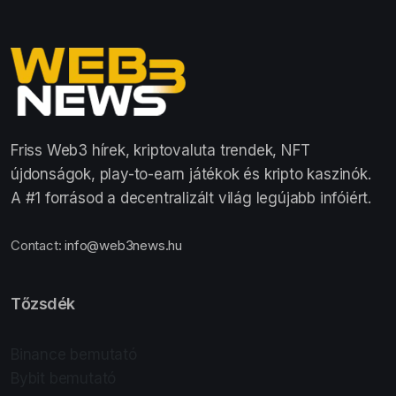
Friss Web3 hírek, kriptovaluta trendek, NFT
újdonságok, play-to-earn játékok és kripto kaszinók.
A #1 forrásod a decentralizált világ legújabb infóiért.
Contact:
info@web3news.hu
Tőzsdék
Binance bemutató
Bybit bemutató