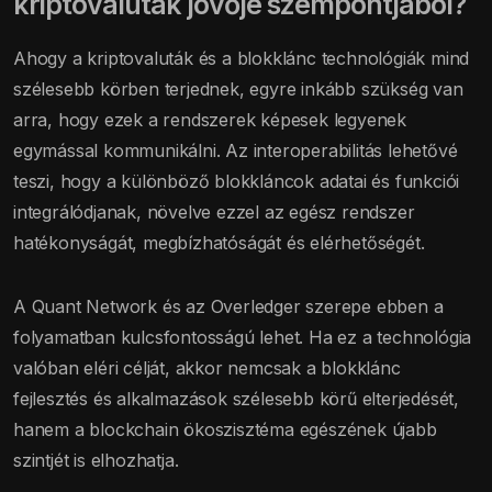
kriptovaluták jövője szempontjából?
Ahogy a kriptovaluták és a blokklánc technológiák mind
szélesebb körben terjednek, egyre inkább szükség van
arra, hogy ezek a rendszerek képesek legyenek
egymással kommunikálni. Az interoperabilitás lehetővé
teszi, hogy a különböző blokkláncok adatai és funkciói
integrálódjanak, növelve ezzel az egész rendszer
hatékonyságát, megbízhatóságát és elérhetőségét.
A Quant Network és az Overledger szerepe ebben a
folyamatban kulcsfontosságú lehet. Ha ez a technológia
valóban eléri célját, akkor nemcsak a blokklánc
fejlesztés és alkalmazások szélesebb körű elterjedését,
hanem a blockchain ökoszisztéma egészének újabb
szintjét is elhozhatja.