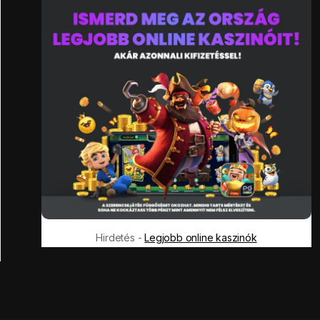
Hirdetés -
Legjobb online kaszinók