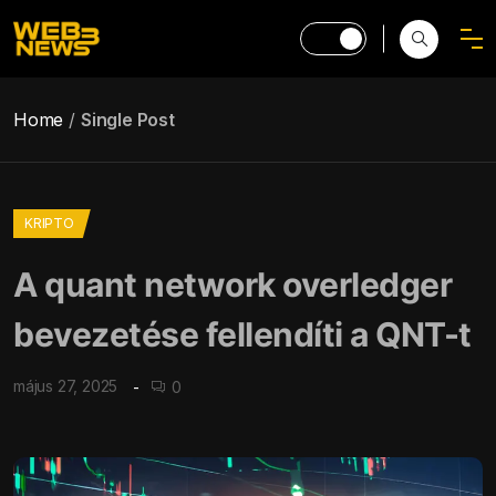
Home
Single Post
KRIPTO
A quant network overledger
bevezetése fellendíti a QNT-t
május 27, 2025
0