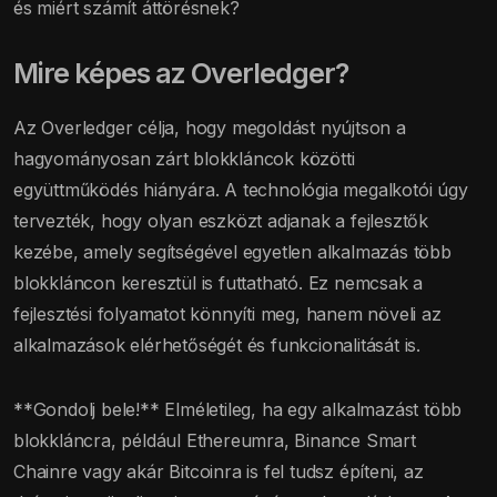
és miért számít áttörésnek?
Mire képes az Overledger?
Az Overledger célja, hogy megoldást nyújtson a
hagyományosan zárt blokkláncok közötti
együttműködés hiányára. A technológia megalkotói úgy
tervezték, hogy olyan eszközt adjanak a fejlesztők
kezébe, amely segítségével egyetlen alkalmazás több
blokkláncon keresztül is futtatható. Ez nemcsak a
fejlesztési folyamatot könnyíti meg, hanem növeli az
alkalmazások elérhetőségét és funkcionalitását is.
**Gondolj bele!** Elméletileg, ha egy alkalmazást több
blokkláncra, például Ethereumra, Binance Smart
Chainre vagy akár Bitcoinra is fel tudsz építeni, az