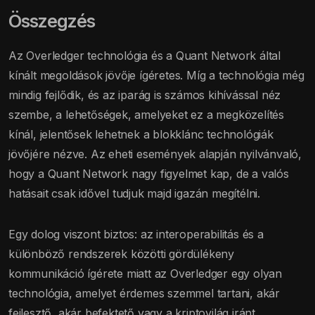
Összegzés
Az Overledger technológia és a Quant Network által
kínált megoldások jövője ígéretes. Míg a technológia még
mindig fejlődik, és az iparág is számos kihívással néz
szembe, a lehetőségek, amelyeket ez a megközelítés
kínál, jelentősek lehetnek a blokklánc technológiák
jövőjére nézve. Az eheti események alapján nyilvánvaló,
hogy a Quant Network nagy figyelmet kap, de a valós
hatásait csak idővel tudjuk majd igazán megítélni.
Egy dolog viszont biztos: az interoperabilitás és a
különböző rendszerek közötti gördülékeny
kommunikáció ígérete miatt az Overledger egy olyan
technológia, amelyet érdemes szemmel tartani, akár
fejlesztő, akár befektető vagy a kriptovilág iránt