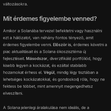
változásokra.
Mit érdemes figyelembe venned?
Amikor a Solanába tervezel befektetni vagy használni
ezt a hálózatot, van néhány fontos tényező, amit
érdemes figyelembe venni.
Először is
, érdemes követni a
piac aktualitásait és a Solana ökoszisztéma új
fejlesztéseit.
Másodszor
, diverzifikáld portfóliód, hogy
kisebb legyen a kockázat, és ezáltal stabilabb
hozamokat érhess el.
Végül
, mindig légy tisztában a
lehetséges kockázatokkal, és gondoskodj róla, hogy ne
fektess be többet, mint amennyit megengedhetsz
elveszíteni.
A Solana jelenlegi áralakulása nem ideális, de a