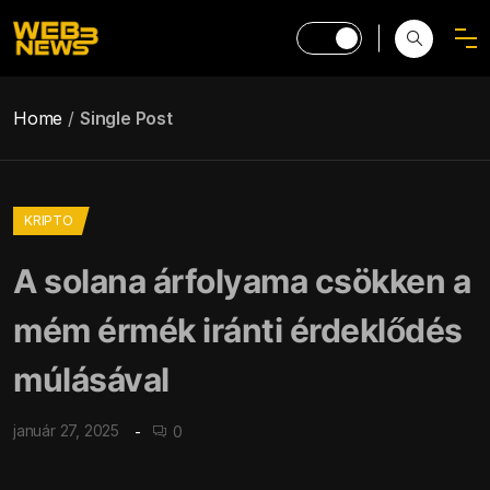
Home
Single Post
KRIPTO
A solana árfolyama csökken a
mém érmék iránti érdeklődés
múlásával
január 27, 2025
0