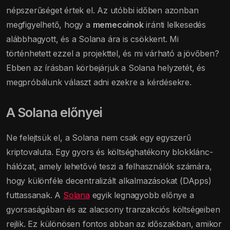
népszerűséget értek el. Az utóbbi időben azonban
megfigyelhető, hogy a
memecoinok
iránti lelkesedés
alábbhagyott, és a Solana ára is csökkent. Mi
történhetett ezzel a projekttel, és mi várható a jövőben?
Ebben az írásban körbejárjuk a Solana helyzetét, és
megpróbálunk választ adni ezekre a kérdésekre.
A Solana előnyei
Ne felejtsük el, a Solana nem csak egy egyszerű
kriptovaluta. Egy gyors és költséghatékony blokklánc-
hálózat, amely lehetővé teszi a felhasználók számára,
hogy különféle decentralizált alkalmazásokat (DApps)
futtassanak. A
Solana
egyik legnagyobb előnye a
gyorsaságában és az alacsony tranzakciós költségeiben
rejlik. Ez különösen fontos abban az időszakban, amikor