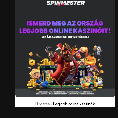
Hirdetés -
Legjobb online kaszinók