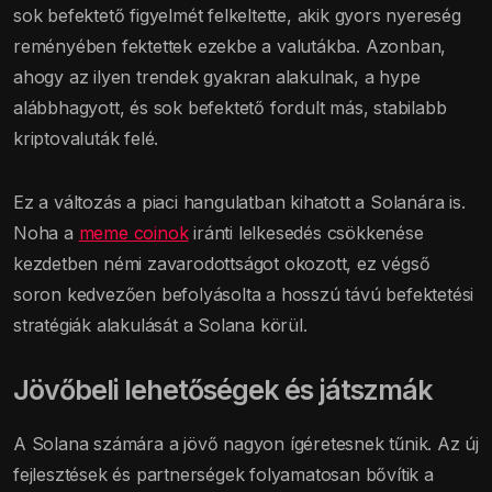
sok befektető figyelmét felkeltette, akik gyors nyereség
reményében fektettek ezekbe a valutákba. Azonban,
ahogy az ilyen trendek gyakran alakulnak, a hype
alábbhagyott, és sok befektető fordult más, stabilabb
kriptovaluták felé.
Ez a változás a piaci hangulatban kihatott a Solanára is.
Noha a
meme coinok
iránti lelkesedés csökkenése
kezdetben némi zavarodottságot okozott, ez végső
soron kedvezően befolyásolta a hosszú távú befektetési
stratégiák alakulását a Solana körül.
Jövőbeli lehetőségek és játszmák
A Solana számára a jövő nagyon ígéretesnek tűnik. Az új
fejlesztések és partnerségek folyamatosan bővítik a