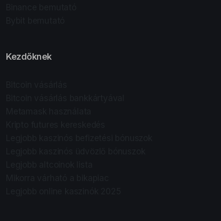
Binance bemutató
Bybit bemutató
Kezdőknek
Bitcoin vásárlás
Bitcoin vásárlás bankkártyával
Metamask használata
Kripto futures kereskedés
Legjobb kaszinós befizetési bónuszok
Legjobb kaszinós üdvözlő bónuszok
Legjobb altcoinok lista
Mikorra várható a bikapiac
Legjobb online kaszinók 2025