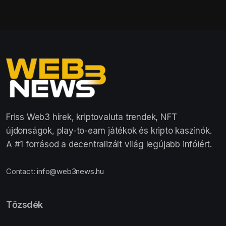
Friss Web3 hírek, kriptovaluta trendek, NFT
újdonságok, play-to-earn játékok és kripto kaszinók.
A #1 forrásod a decentralizált világ legújabb infóiért.
Contact:
info@web3news.hu
Tőzsdék