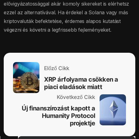
elővigyázatossággal akár komoly sikereket is elérhetsz
ezzel az alternatívával. Ha érdekel a Solana vagy más
kriptovaluták befektetése, érdemes alapos kutatást
végezni és követni a legfrissebb fejleményeket.
Előző Cikk
XRP árfolyama csökken a
piaci eladások miatt
Következő Cikk
Új finanszírozást kapott a
Humanity Protocol
projektje