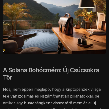
A Solana Bohócmém: Új Csúcsokra
Tör
Nos, nem éppen meglepő, hogy a kriptopénzek világa
tele van izgalmas és kiszámíthatatlan pillanatokkal, de
amikor egy
bumerángként visszatérő mém ér el új