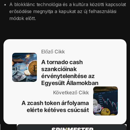
A blokklánc technológia és a kultúra közötti kapcsolat
erősödése megnyitja a kapukat az új felhasználási
módok előtt.
Előző Cikk
A tornado cash
szankcióinak
érvénytelenítése az
Egyesült Államokban
Következő Cikk
A zcash token árfolyama
elérte kétéves csúcsát