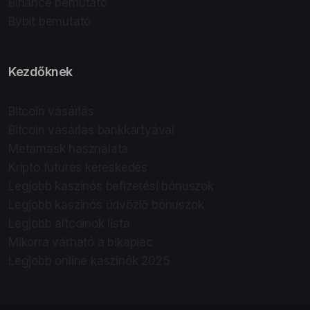
Binance bemutató
Bybit bemutató
Kezdőknek
Bitcoin vásárlás
Bitcoin vásárlás bankkártyával
Metamask használata
Kripto futures kereskedés
Legjobb kaszinós befizetési bónuszok
Legjobb kaszinós üdvözlő bónuszok
Legjobb altcoinok lista
Mikorra várható a bikapiac
Legjobb online kaszinók 2025