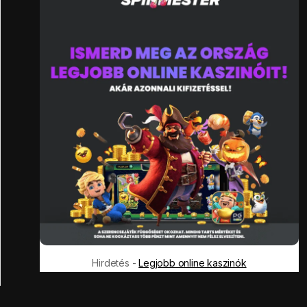
Hirdetés -
Legjobb online kaszinók