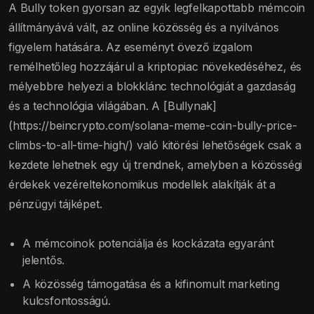
A Bully token gyorsan az egyik legfelkapottabb mémcoin
állítmányává vált, az online közösség és a nyilvános
figyelem hatására. Az eseményt övező izgalom
remélhetőleg hozzájárul a kriptopiac növekedéséhez, és
mélyebbre helyezi a blokklánc technológiát a gazdaság
és a technológia világában. A [Bullynak]
(https://beincrypto.com/solana-meme-coin-bully-price-
climbs-to-all-time-high/) való kitörési lehetőségek csak a
kezdete lehetnek egy új trendnek, amelyben a közösségi
érdekek vezéreltekonomikus modellek alakítják át a
pénzügyi tájképet.
A mémcoinok potenciálja és kockázata egyaránt
jelentős.
A közösség támogatása és a kifinomult marketing
kulcsfontosságú.