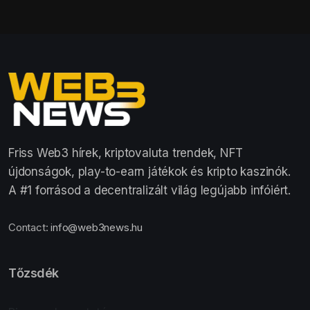
Friss Web3 hírek, kriptovaluta trendek, NFT
újdonságok, play-to-earn játékok és kripto kaszinók.
A #1 forrásod a decentralizált világ legújabb infóiért.
Contact:
info@web3news.hu
Tőzsdék