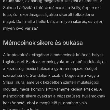
csúcsokat
, az mindig megállásra készteti az embert. A
Solana hálózatán futó új mémcoin, a Bully, éppen ezt
tette, és rekordmagasságokba sikerült felküzdenie
magát. De mi áll a háttérben, ami ilyen sikeres, és vajon
milyen jövő vár rá?
Mémcoinok sikere és bukása
A kriptovaluták világában a mémcoinok különös helyet
foglalnak el. Ezek az érmék gyakran viccből indulnak, de
a közösségi média hatására gyorsan népszerűséget
szerezhetnek. Gondoljunk csak a Dogecoinra vagy a
Shiba Inura, amelyek kezdetben szintén mulatságból
indultak, mégis komoly árfolyamemelkedést értek el. A
mémcoinok sikere gyakran a népszerűségi hullámoknak
köszönhető, ahol a megfelelő pillanatban való
meglovaglás a kulcs.