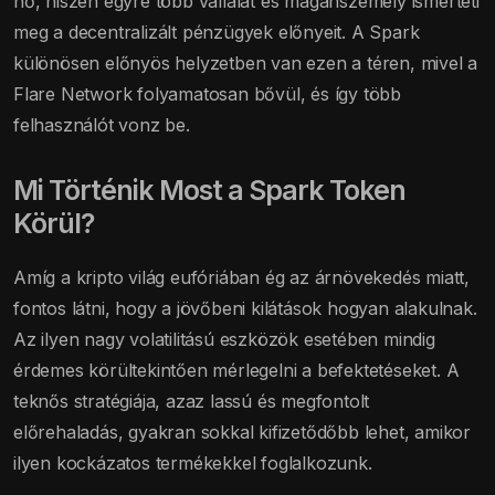
nő, hiszen egyre több vállalat és magánszemély ismerteti
meg a decentralizált pénzügyek előnyeit. A Spark
különösen előnyös helyzetben van ezen a téren, mivel a
Flare Network folyamatosan bővül, és így több
felhasználót vonz be.
Mi Történik Most a Spark Token
Körül?
Amíg a kripto világ eufóriában ég az árnövekedés miatt,
fontos látni, hogy a jövőbeni kilátások hogyan alakulnak.
Az ilyen nagy volatilitású eszközök esetében mindig
érdemes körültekintően mérlegelni a befektetéseket. A
teknős stratégiája, azaz lassú és megfontolt
előrehaladás, gyakran sokkal kifizetődőbb lehet, amikor
ilyen kockázatos termékekkel foglalkozunk.