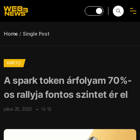
Home
Single Post
KRIPTO
A spark token árfolyam 70%-
os rallyja fontos szintet ér el
július 25, 2025
13