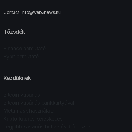
Contact:
info@web3news.hu
Tőzsdék
Binance bemutató
Bybit bemutató
Kezdőknek
Bitcoin vásárlás
Bitcoin vásárlás bankkártyával
Metamask használata
Kripto futures kereskedés
Legjobb kaszinós befizetési bónuszok