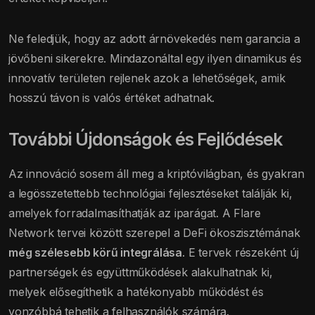
Ne feledjük, hogy az adott árnövekedés nem garancia a
jövőbeni sikerekre. Mindazonáltal egy ilyen dinamikus és
innovatív területen rejlenek azok a lehetőségek, amik
hosszú távon is valós értéket adhatnak.
További Újdonságok és Fejlődések
Az innováció sosem áll meg a kriptóvilágban, és gyakran
a legösszetettebb technológiai fejlesztéseket találják ki,
amelyek forradalmasíthatják az iparágat. A Flare
Network tervei között szerepel a DeFi ökoszisztémának
még szélesebb körű integrálása
. E tervek részeként új
partnerségek és együttműködések alakulhatnak ki,
melyek elősegíthetik a hatékonyabb működést és
vonzóbbá tehetik a felhasználók számára.