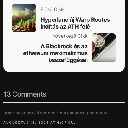
Előző Cikk
Hyperlane új Warp Routes
indítás az ATH felé
Következő Cikk
A Blackrock és az
ethereum maximalizmus
összefüggései
13 Comments
ordering androxal generic from canadian pharmacy
AUGUSZTUS 16, 2025 AT 6:07 DU.