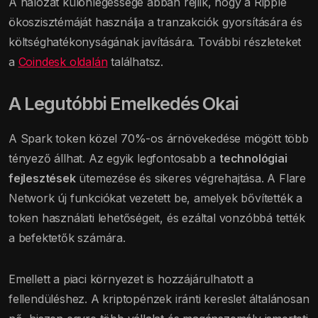
A hálózat különlegessége abban rejlik, hogy a Ripple
ökoszisztémáját használja a tranzakciók gyorsítására és
költséghatékonyságának javítására. További részleteket
a
Coindesk oldalán
találhatsz.
A Legutóbbi Emelkedés Okai
A Spark token közel 70%-os árnövekedése mögött több
tényező állhat. Az egyik legfontosabb a
technológiai
fejlesztések
ütemezése és sikeres végrehajtása. A Flare
Network új funkciókat vezetett be, amelyek bővítették a
token használati lehetőségeit, és ezáltal vonzóbbá tették
a befektetők számára.
Emellett a piaci környezet is hozzájárulhatott a
fellendüléshez. A kriptopénzek iránti kereslet általánosan