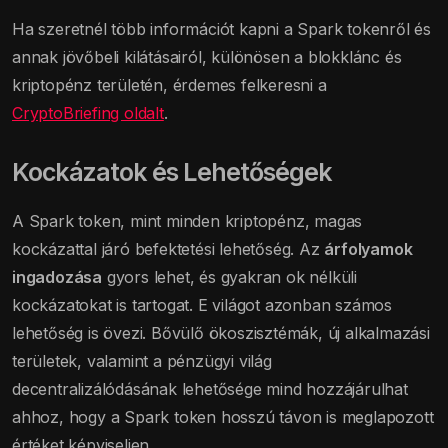
Ha szeretnél több információt kapni a Spark tokenről és
annak jövőbeli kilátásairól, különösen a blokklánc és
kriptopénz területén, érdemes felkeresni a
CryptoBriefing oldalt
.
Kockázatok és Lehetőségek
A Spark token, mint minden kriptopénz, magas
kockázattal járó befektetési lehetőség. Az
árfolyamok
ingadozása
gyors lehet, és gyakran ok nélküli
kockázatokat is tartogat. E világot azonban számos
lehetőség is övezi. Bővülő ökoszisztémák, új alkalmazási
területek, valamint a pénzügyi világ
decentralizálódásának lehetősége mind hozzájárulhat
ahhoz, hogy a Spark token hosszú távon is meglapozott
értéket képviseljen.