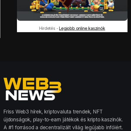
Hirdetés -
Legjobb online kaszinók
Friss Web3 hírek, kriptovaluta trendek, NFT
újdonságok, play-to-earn játékok és kripto kaszinók.
A #1 forrásod a decentralizált világ legújabb infóiért.