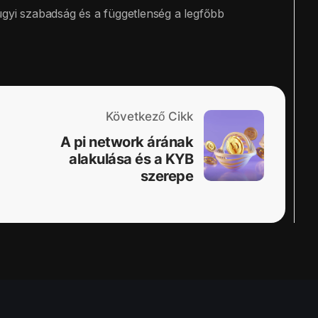
ügyi szabadság és a függetlenség a legfőbb
Következő Cikk
A pi network árának
alakulása és a KYB
szerepe