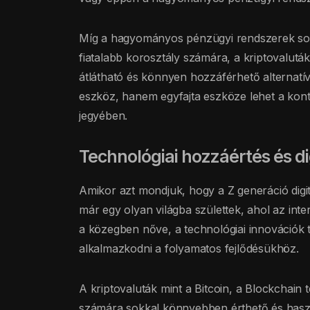
Míg a hagyományos pénzügyi rendszerek so
fiatalabb korosztály számára, a kriptovaluták 
átlátható és könnyen hozzáférhető alternatí
eszköz, hanem egyfajta eszköze lehet a kont
jegyében.
Technológiai hozzáértés és dig
Amikor azt mondjuk, hogy a Z generáció digitá
már egy olyan világba születtek, ahol az int
a közegben nőve, a technológiai innováció
alkalmazkodni a folyamatos fejlődésükhöz.
A kriptovaluták mint a Bitcoin, a Blockchain 
számára sokkal könnyebben érthető és hasz