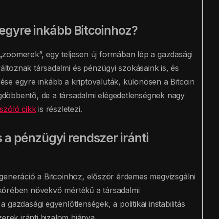
 egyre inkább Bitcoinhoz?
zoomerek”, egy teljesen új formában lép a gazdasági
változnak társadalmi és pénzügyi szokásaink is, és
se egyre inkább a kriptovaluták, különösen a Bitcoin
megdöbbentő, de a társadalmi elégedetlenségnek nagy
szóló cikk
is részletezi.
 a pénzügyi rendszer iránti
generáció a Bitcoinhoz, először érdemes megvizsgálni
ok körében növekvő mértékű a társadalmi
gazdasági egyenlőtlenségek, a politikai instabilitás
ek iránti bizalom hiánya.