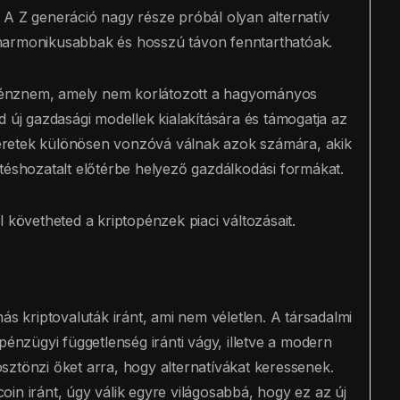
 A Z generáció nagy része próbál olyan alternatív
harmonikusabbak és hosszú távon fenntarthatóak.
n pénznem, amely nem korlátozott a hagyományos
d új gazdasági modellek kialakítására és támogatja az
 keretek különösen vonzóvá válnak azok számára, akik
téshozatalt előtérbe helyező gazdálkodási formákat.
l követheted a kriptopénzek piaci változásait.
ás kriptovaluták iránt, ami nem véletlen. A társadalmi
pénzügyi függetlenség iránti vágy, illetve a modern
sztönzi őket arra, hogy alternatívákat keressenek.
in iránt, úgy válik egyre világosabbá, hogy ez az új