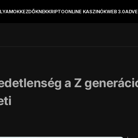
OLYAMOK
KEZDŐKNEK
KRIPTO
ONLINE KASZINÓK
WEB 3.0
ADVE
edetlenség a Z generáci
eti