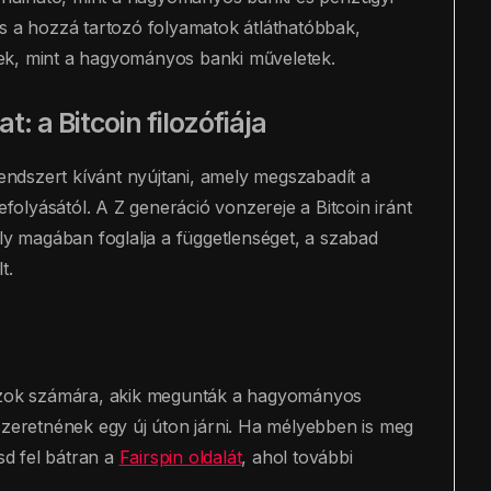
és a hozzá tartozó folyamatok átláthatóbbak,
ek, mint a hagyományos banki műveletek.
 a Bitcoin filozófiája
rendszert kívánt nyújtani, amely megszabadít a
olyásától. A Z generáció vonzereje a Bitcoin iránt
ely magában foglalja a függetlenséget, a szabad
t.
 azok számára, akik megunták a hagyományos
szeretnének egy új úton járni. Ha mélyebben is meg
sd fel bátran a
Fairspin oldalát
, ahol további