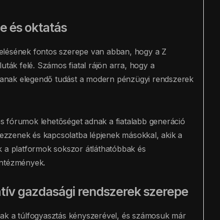
e és oktatás
elésének fontos szerepe van abban, hogy a Z
uták felé. Számos fiatal rájön arra, hogy a
anak elegendő tudást a modern pénzügyi rendszerek
s fórumok lehetőséget adnak a fiatalabb generáció
erezzenek és kapcsolatba lépjenek másokkal, akik a
k a platformok sokszor átláthatóbbak és
intézmények.
tív gazdasági rendszerek szerepe
nak a túlfogyasztás kényszerével, és számosuk már