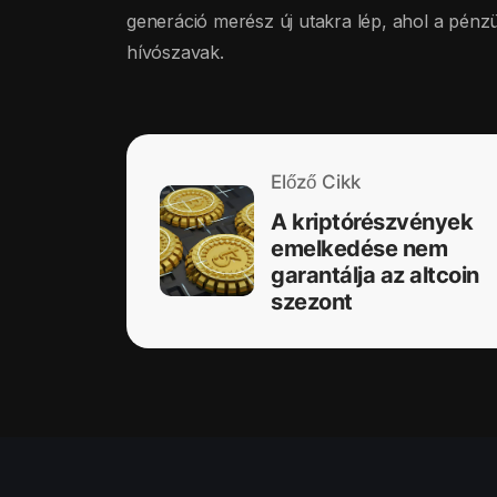
generáció merész új utakra lép, ahol a pénz
hívószavak.
Előző Cikk
A kriptórészvények
emelkedése nem
garantálja az altcoin
szezont