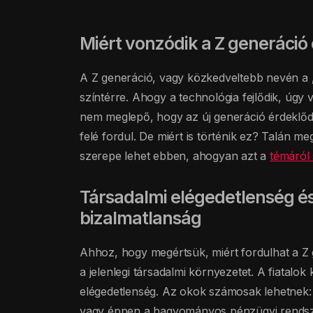
Miért vonzódik a Z generáció
A Z generáció, vagy közkedveltebb nevén a „
színtérre. Ahogy a technológia fejlődik, úgy 
nem meglepő, hogy az új generáció érdeklődé
felé fordul. De miért is történik ez? Talán 
szerepe lehet ebben, ahogyan azt a
témáról 
Társadalmi elégedetlenség és
bizalmatlanság
Ahhoz, hogy megértsük, miért fordulhat a Z 
a jelenlegi társadalmi környezetet. A fiatal
elégedetlenség. Az okok számosak lehetnek: a 
vagy éppen a hagyományos pénzügyi rendszer