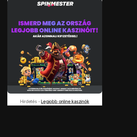
Hirdetés -
Legjobb online kaszinók