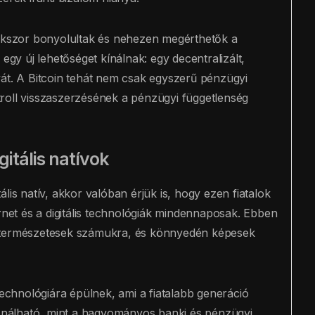
kszor bonyolultak és nehezen megérthetők a
egy új lehetőséget kínálnak: egy decentralizált,
vát. A Bitcoin tehát nem csak egyszerű pénzügyi
roll visszaszerzésének a pénzügyi függetlenség
itális natívok
lis natív, akkor valóban érjük is, hogy ezen fiatalok
ernet és a digitális technológiák mindennaposak. Ebben
k természetesek számukra, és könnyedén képesek
technológiára épülnek, ami a fiatalabb generáció
nálható, mint a hagyományos banki és pénzügyi