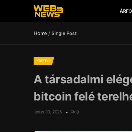
ÁRF
Home
Single Post
KRIPTO
A társadalmi elég
bitcoin felé terelh
június 30, 2025
0