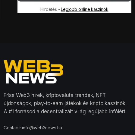
Hirdetés -
Legjobb online kaszinók
Friss Web3 hírek, kriptovaluta trendek, NFT
újdonságok, play-to-earn játékok és kripto kaszinók.
A #1 forrásod a decentralizált világ legújabb infóiért.
Contact:
info@web3news.hu