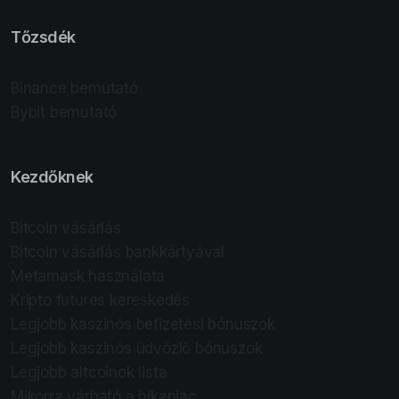
Tőzsdék
Binance bemutató
Bybit bemutató
Kezdőknek
Bitcoin vásárlás
Bitcoin vásárlás bankkártyával
Metamask használata
Kripto futures kereskedés
Legjobb kaszinós befizetési bónuszok
Legjobb kaszinós üdvözlő bónuszok
Legjobb altcoinok lista
Mikorra várható a bikapiac