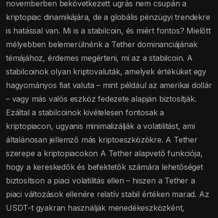
novemberben bekövetkezett ugrás nem csupán a
kriptopiac dinamikájára, de a globális pénzügyi trendekre
is hatással van. Mi is a stabilcoin, és miért fontos? Mielőtt
mélyebben belemerülnénk a Tether dominanciájának
témájához, érdemes megérteni, mi az a stabilcoin. A
stabilcoinok olyan kriptovaluták, amelyek értéküket egy
hagyományos fiat valuta – mint például az amerikai dollár
– vagy más valós eszköz fedezete alapján biztosítják.
Ezáltal a stabilcoinok kivételesen fontosak a
kriptopiacon, ugyanis minimalizálják a volatilitást, ami
általánosan jellemző más kriptoeszközökre. A Tether
szerepe a kriptopiacokon A Tether alapvető funkciója,
hogy a kereskedők és befektetők számára lehetőséget
biztosítson a piaci volatilitás ellen – hiszen a Tether a
piaci változások ellenére relatív stabil értéken marad. Az
USDT-t gyakran használják menedékeszközként,