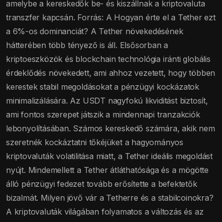
amelybe a kereskedők be- és kiszállnak a kriptovaluta
transzfer kapcsán. Forrás: A Hogyan érte el a Tether ezt
a 6%-os dominanciát? A Tether növekedésének
hátterében több tényező is áll. Elsősorban a
kriptoeszközök és blockchain technológia iránti globális
érdeklődés növekedett, ami ahhoz vezetett, hogy többen
kerestek stabil megoldásokat a pénzügyi kockázatok
minimalizálására. Az USDT nagyfokú likviditást biztosít,
ami fontos szerepet játszik a mindennapi tranzakciók
lebonyolításában. Számos kereskedő számára, akik nem
szeretnék kockáztatni tőkéjüket a hagyományos
kriptovaluták volatilitása miatt, a Tether ideális megoldást
nyújt. Mindemellett a Tether átláthatósága és a mögötte
álló pénzügyi fedezet tovább erősítette a befektetők
bizalmát. Milyen jövő vár a Tetherre és a stabilcoinokra?
A kriptovaluták világában folyamatos a változás és az