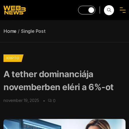
Home
Single Post
KRIPTO
A tether dominanciája
novemberben eléri a 6%-ot
november 19, 2025
0