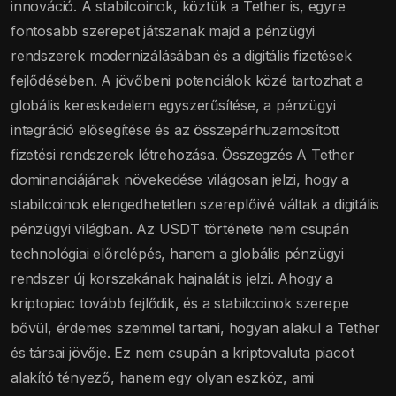
innováció. A stabilcoinok, köztük a Tether is, egyre
fontosabb szerepet játszanak majd a pénzügyi
rendszerek modernizálásában és a digitális fizetések
fejlődésében. A jövőbeni potenciálok közé tartozhat a
globális kereskedelem egyszerűsítése, a pénzügyi
integráció elősegítése és az összepárhuzamosított
fizetési rendszerek létrehozása. Összegzés A Tether
dominanciájának növekedése világosan jelzi, hogy a
stabilcoinok elengedhetetlen szereplőivé váltak a digitális
pénzügyi világban. Az USDT története nem csupán
technológiai előrelépés, hanem a globális pénzügyi
rendszer új korszakának hajnalát is jelzi. Ahogy a
kriptopiac tovább fejlődik, és a stabilcoinok szerepe
bővül, érdemes szemmel tartani, hogyan alakul a Tether
és társai jövője. Ez nem csupán a kriptovaluta piacot
alakító tényező, hanem egy olyan eszköz, ami