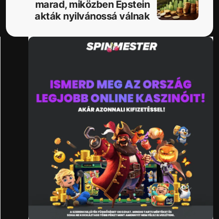
marad, miközben Epstein
akták nyilvánossá válnak