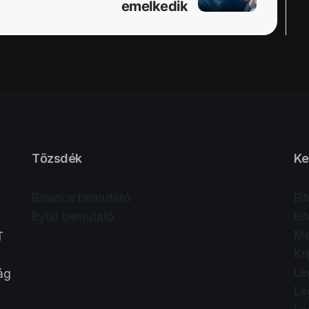
emelkedik
Tőzsdék
Ke
Binance bemutató
Bi
Bybit bemutató
Bi
Me
T
Kr
Le
lág
Le