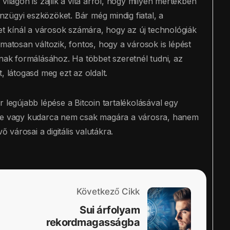
ágon is zajlik a vita arról, hogy milyen mértékben
énzügyi eszközöket. Bár még mindig fiatal, a
get kínál a városok számára, hogy az új technológiák
amatosan változik, fontos, hogy a városok is lépést
nnak formálásához. Ha többet szeretnél tudni, az
 látogasd meg ezt az oldalt.
egújabb lépése a Bitcoin tartalékolásával egy
ere vagy kudarca nem csak magára a városra, hanem
ő városai a digitális valutákra.
Következő Cikk
Sui árfolyam
rekordmagasságba