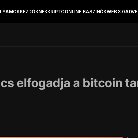
OLYAMOK
KEZDŐKNEK
KRIPTO
ONLINE KASZINÓK
WEB 3.0
ADVE
s elfogadja a bitcoin ta