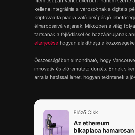
Nem csupán Vancouverben, hanem szerte a vil
kellene integrálnia a városoknak a digitális p
kriptovaluta piacra való belépés jó lehetősé
élharcosaivá váljanak. Miközben a világ foly
tartsanak a fejlődéssel és hozzájáruljanak a
elterjedése
hogyan alakíthatja a közösségeket,
Összességében elmondható, hogy Vancouver l
innovatív és előremutató döntés. Ennek sik
arra is hatással lehet, hogyan tekintenek a jöv
Előző Cikk
Az ethereum
bikapiaca hamarosan