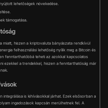
nyújtott lehetőségek növekedése.
ltése.
ének támogatása.
atóság
 miatt, hiszen a kriptovaluta bányászata rendkívül
ergia felhasználási lehetőség nyílik meg a Bitcoin és
n fenntarthatóbbá teheti az azokkal kapcsolatos
ani ezekkel a trendekkel, hiszen a fenntarthatóság már
ának.
ívások
n integrálása is kihívásokkal járhat. Ezek elsősorban a
folyam ingadozások kapcsán merülhetnek fel. A