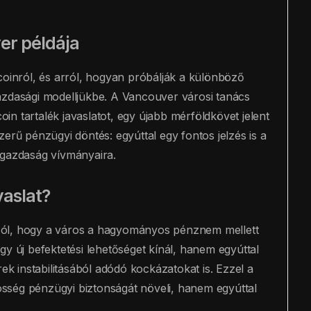
er példája
coinról, és arról, hogyan próbálják a különböző
azdasági modelljükbe. A Vancouver városi tanács
coin tartalék javaslatot, egy újabb mérföldkövet jelent
erű pénzügyi döntés: egyúttal egy fontos jelzés is a
is gazdaság vívmányaira.
vaslat?
l szól, hogy a város a hagyományos pénznem mellett
 egy új befektetési lehetőséget kínál, hanem egyúttal
 instabilitásából adódó kockázatokat is. Ezzel a
sség pénzügyi biztonságát növeli, hanem egyúttal