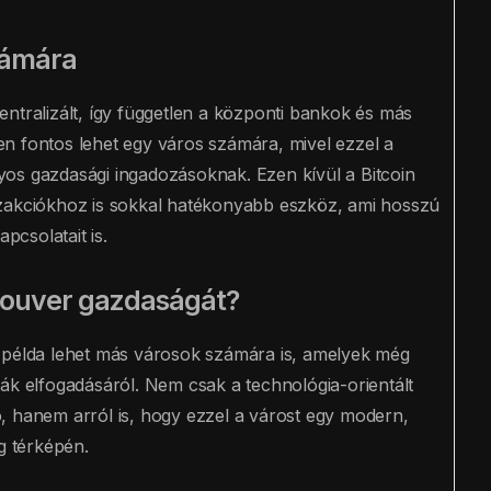
számára
ntralizált, így független a központi bankok és más
n fontos lehet egy város számára, mivel ezzel a
os gazdasági ingadozásoknak. Ezen kívül a Bitcoin
nzakciókhoz is sokkal hatékonyabb eszköz, ami hosszú
pcsolatait is.
couver gazdaságát?
ő példa lehet más városok számára is, amelyek még
ák elfogadásáról. Nem csak a technológia-orientált
, hanem arról is, hogy ezzel a várost egy modern,
g térképén.