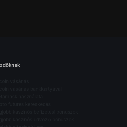
zdőknek
tcoin vásárlás
tcoin vásárlás bankkártyával
tamask használata
ipto futures kereskedés
gjobb kaszinós befizetési bónuszok
gjobb kaszinós üdvözlő bónuszok