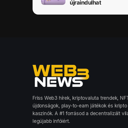
újraindulhat
Friss Web3 hírek, kriptovaluta trendek, NF
újdonságok, play-to-earn játékok és kripto
kaszinók. A #1 forrásod a decentralizált vi
legújabb infóiért.