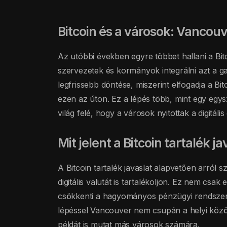
Bitcoin és a városok: Vancouv
Az utóbbi években egyre többet hallani a Bit
szervezetek és kormányok integrálni azt a g
legfrissebb döntése, miszerint elfogadja a Bit
ezen az úton. Ez a lépés több, mint egy egysz
világ felé, hogy a városok nyitottak a digitál
Mit jelent a Bitcoin tartalék ja
A Bitcoin tartalék javaslat alapvetően arró
digitális valutát is tartalékoljon. Ez nem csak
csökkenti a hagyományos pénzügyi rendszerek
lépéssel Vancouver nem csupán a helyi közö
példát is mutat más városok számára.