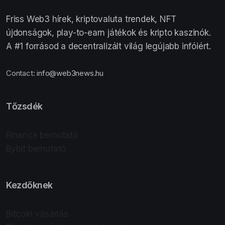
Friss Web3 hírek, kriptovaluta trendek, NFT
újdonságok, play-to-earn játékok és kripto kaszinók.
A #1 forrásod a decentralizált világ legújabb infóiért.
Contact:
info@web3news.hu
Tőzsdék
Binance bemutató
Bybit bemutató
Kezdőknek
Bitcoin vásárlás