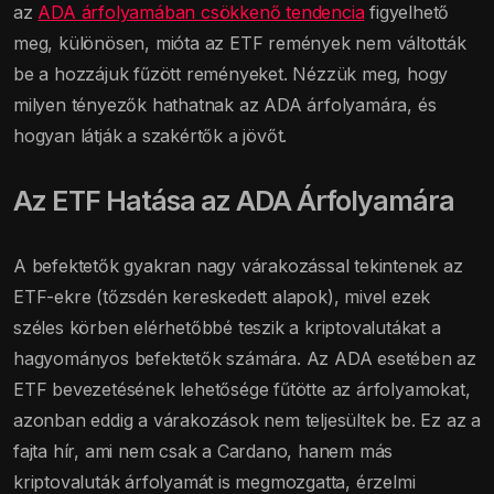
az
ADA árfolyamában csökkenő tendencia
figyelhető
meg, különösen, mióta az ETF remények nem váltották
be a hozzájuk fűzött reményeket. Nézzük meg, hogy
milyen tényezők hathatnak az ADA árfolyamára, és
hogyan látják a szakértők a jövőt.
Az ETF Hatása az ADA Árfolyamára
A befektetők gyakran nagy várakozással tekintenek az
ETF-ekre (tőzsdén kereskedett alapok), mivel ezek
széles körben elérhetőbbé teszik a kriptovalutákat a
hagyományos befektetők számára. Az ADA esetében az
ETF bevezetésének lehetősége fűtötte az árfolyamokat,
azonban eddig a várakozások nem teljesültek be. Ez az a
fajta hír, ami nem csak a Cardano, hanem más
kriptovaluták árfolyamát is megmozgatta, érzelmi