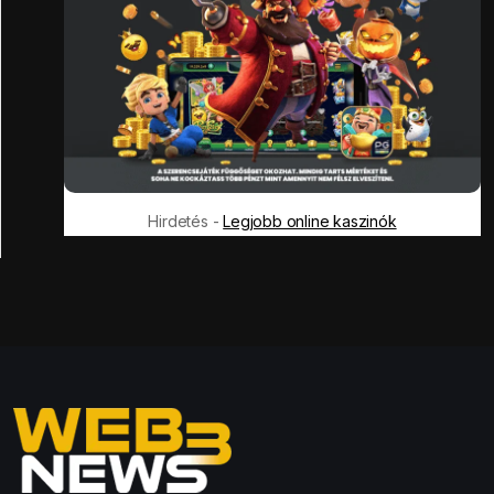
Hirdetés -
Legjobb online kaszinók