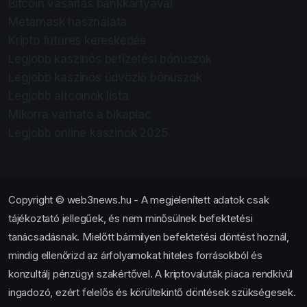
Bitcoin vásárlás bankkártyával
Metamask használata
Kripto futures kereskedés
Legjobb kaszinós befizetési bónuszok
Legjobb kaszinós üdvözlő bónuszok
Legjobb altcoinok lista
Mikorra várható a bikapiac
Legjobb online kaszinók 2025
Copyright © web3news.hu - A megjelenített adatok csak
tájékoztató jellegűek, és nem minősülnek befektetési
tanácsadásnak. Mielőtt bármilyen befektetési döntést hoznál,
mindig ellenőrizd az árfolyamokat hiteles forrásokból és
konzultálj pénzügyi szakértővel. A kriptovaluták piaca rendkívül
ingadozó, ezért felelős és körültekintő döntések szükségesek.