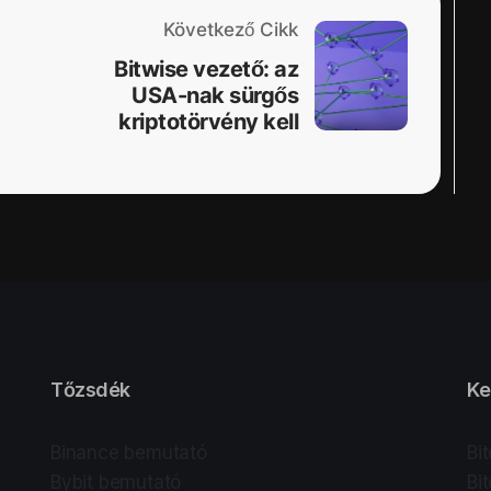
Következő Cikk
Bitwise vezető: az
USA-nak sürgős
kriptotörvény kell
Tőzsdék
Ke
Binance bemutató
Bi
Bybit bemutató
Bi