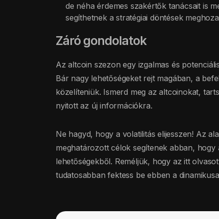
de néha érdemes szakértők tanácsait is m
segíthetnek a stratégiai döntések meghoza
Záró gondolatok
Az altcoin szezon egy izgalmas és potenciáli
Bár nagy lehetőségeket rejt magában, a bef
közelíteniük. Ismerd meg az altcoinokat, tarts
nyitott az új információkra.
Ne hagyd, hogy a volatilitás elijesszen! Az ala
meghatározott célok segítenek abban, hogy a
lehetőségekből. Reméljük, hogy az itt olvas
tudatosabban fektess be ebben a dinamikusan