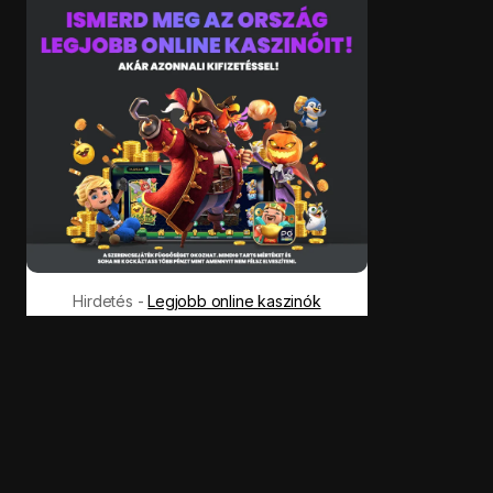
Hirdetés -
Legjobb online kaszinók