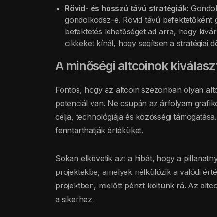
Rövid- és hosszú távú stratégiák:
Gondold
gondolkodsz-e. Rövid távú befektetőként g
befektetés lehetőséget ad arra, hogy kivá
cikkeket kínál, hogy segítsen a stratégia
A minőségi altcoinok kiválasz
Fontos, hogy az altcoin szezonban olyan alt
potenciál van. Ne csupán az árfolyam grafiko
célja, technológiája és közösségi támogatása
fenntarthatják értéküket.
Sokan elkövetik azt a hibát, hogy a pillanat
projektekbe, amelyek nélkülözik a valódi érté
projektben, mielőtt pénzt költünk rá. Az alt
a sikerhez.