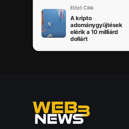
Előző Cikk
A kripto
adománygyűjtések
elérik a 10 milliárd
dollárt