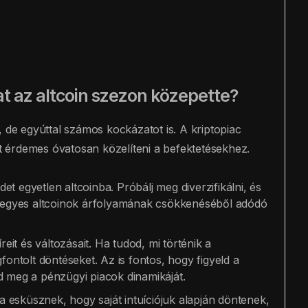
t az altcoin szezon közepette?
, de egyúttal számos kockázatot is. A kriptopiac
tt érdemes óvatosan közelíteni a befektetésekhez.
t egyetlen altcoinba. Próbálj meg diverzifikálni, és
az egyes altcoinok árfolyamának csökkenéséből adódó
eit és változásait. Ha tudod, mi történik a
ntolt döntéseket. Az is fontos, hogy figyeld a
rd meg a pénzügyi piacok dinamikáját.
 esküsznek, hogy saját intuíciójuk alapján döntenek,