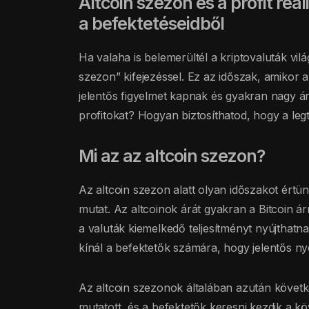
Altcoin szezon és a profit rea
a befektetéseidből
Ha valaha is belemerültél a kriptovaluták vilá
szezon” kifejezéssel. Ez az időszak, amikor az
jelentős figyelmet kapnak és gyakran nagy á
profitokat? Hogyan biztosíthatod, hogy a leg
Mi az az altcoin szezon?
Az altcoin szezon alatt olyan időszakot értü
mutat. Az altcoinok árát gyakran a Bitcoin 
a valuták kiemelkedő teljesítményt nyújthat
kínál a befektetők számára, hogy jelentős ny
Az altcoin szezonok általában azután követk
mutatott, és a befektetők keresni kezdik a k