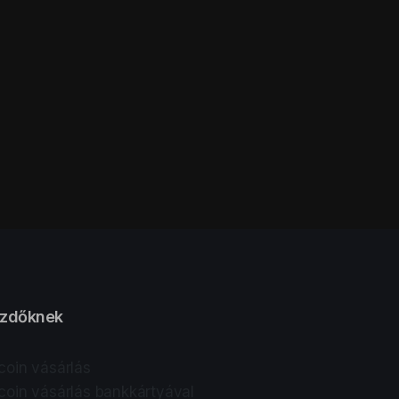
zdőknek
tcoin vásárlás
tcoin vásárlás bankkártyával