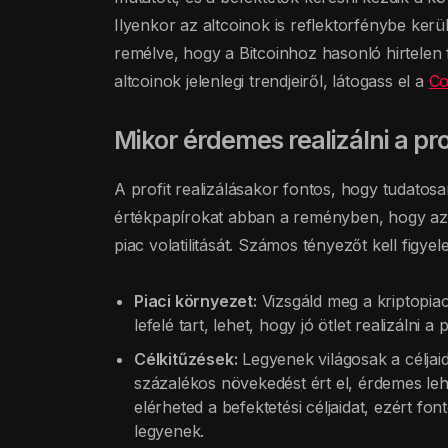
Ilyenkor az altcoinok is reflektorfénybe ker
remélve, hogy a Bitcoinhoz hasonló hirtelen f
altcoinok jelenlegi trendjeiről, látogass el a
Co
Mikor érdemes realizálni a pro
A profit realizálásakor fontos, hogy tudatosa
értékpapírokat abban a reményben, hogy az
piac volatilitását. Számos tényezőt kell fig
Piaci környezet:
Vizsgáld meg a kriptopiac 
lefelé tart, lehet, hogy jó ötlet realizálni 
Célkitűzések:
Legyenek világosak a céljai
százalékos növekedést ért el, érdemes lehe
elérheted a befektetési céljaidat, ezért fon
legyenek.