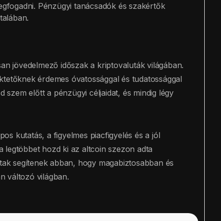
egfogadni. Pénzügyi tanácsadók és szakértők
talában.
san jövedelmező időszak a kriptovaluták világában.
ektetőknek érdemes óvatossággal és tudatossággal
d szem előtt a pénzügyi céljaidat, és mindig légy
pos kutatás, a figyelmes piacfigyelés és a jól
 legtöbbet hozd ki az altcoin szezon adta
ottak segítenek abban, hogy magabiztosabban és
 változó világban.