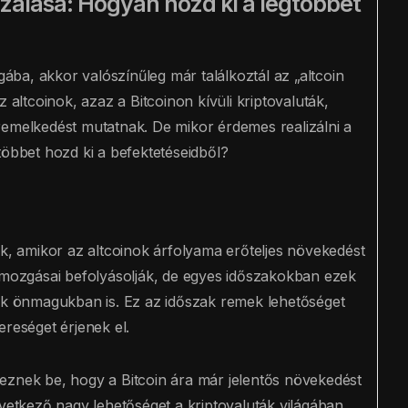
lizálása: Hogyan hozd ki a legtöbbet
gába, akkor valószínűleg már találkoztál az „altcoin
 altcoinok, azaz a Bitcoinon kívüli kriptovaluták,
remelkedést mutatnak. De mikor érdemes realizálni a
többet hozd ki a befektetéseidből?
nk, amikor az altcoinok árfolyama erőteljes növekedést
ármozgásai befolyásolják, de egyes időszakokban ezek
nak önmagukban is. Ez az időszak remek lehetőséget
ereséget érjenek el.
eznek be, hogy a Bitcoin ára már jelentős növekedést
övetkező nagy lehetőséget a kriptovaluták világában.