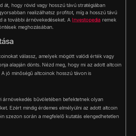
 át, hogy rövid vagy hosszú távú stratégiában
yorsabban realizálhatsz profitot, míg a hosszú távú
rd a további árnövekedéseket. A
Investopedia
remek
i döntések meghozásában.
tása
coinokat válassz, amelyek mögött valódi érték vagy
nja alapján dönts. Nézd meg, hogy mi az adott altcoin
. A jó minőségű altcoinok hosszú távon is
nyi árnövekedés bűvöletében befektetnek olyan
ket. Ezért mindig érdemes elmélyülni az adott altcoin
coin szezon során a megfelelő kutatás elengedhetetlen