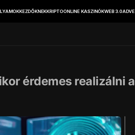
OLYAMOK
KEZDŐKNEK
KRIPTO
ONLINE KASZINÓK
WEB 3.0
ADVE
kor érdemes realizálni a