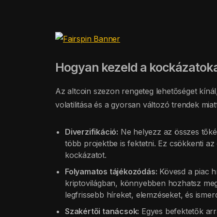
Hogyan kezeld a kockázatoka
Az altcoin szezon rengeteg lehetőséget kínál
volatilitása és a gyorsan változó trendek mia
Diverzifikáció:
Ne helyezz az összes tőkéde
több projektbe is fektetni. Ez csökkenti 
kockázatot.
Folyamatos tájékozódás:
Kövesd a piac hír
kriptovilágban, könnyebben hozhatsz megfo
legfrissebb híreket, elemzéseket, és isme
Szakértői tanácsok:
Egyes befektetők arra