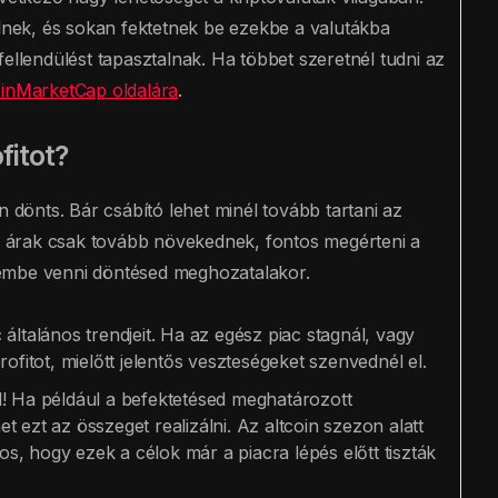
ülnek, és sokan fektetnek be ezekbe a valutákba
ellendülést tapasztalnak. Ha többet szeretnél tudni az
inMarketCap oldalára
.
fitot?
n dönts. Bár csábító lehet minél tovább tartani az
 árak csak tovább növekednek, fontos megérteni a
yelembe venni döntésed meghozatalakor.
általános trendjeit. Ha az egész piac stagnál, vagy
a profitot, mielőtt jelentős veszteségeket szenvednél el.
d! Ha például a befektetésed meghatározott
t ezt az összeget realizálni. Az altcoin szezon alatt
tos, hogy ezek a célok már a piacra lépés előtt tiszták