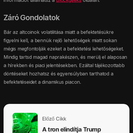
Záró Gondolatok
Bár az altcoinok volatilitása miatt a befektetésükre
figyelni kell, a bennük rejlő lehetőségek miatt sokan
mégis megfontolják ezeket a befektetési lehetőségeket.
Mindig tartsd magad naprakészen, és merülj el alaposan
a hírekben és piaci jelentésekben. Ezáltal tájékozottabb
döntéseket hozhatsz és egyensúlyban tarthatod a
befektetéseidet a dinamikus piacon.
Előző Cikk
A tron elindítja Trump