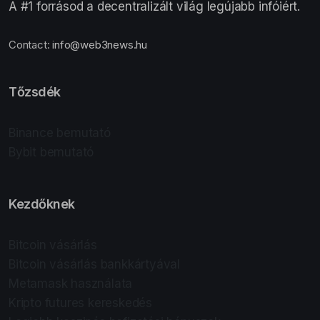
A #1 forrásod a decentralizált világ legújabb infóiért.
Contact:
info@web3news.hu
Tőzsdék
Binance bemutató
Bybit bemutató
Kezdőknek
Bitcoin vásárlás
Bitcoin vásárlás bankkártyával
Metamask használata
Kripto futures kereskedés