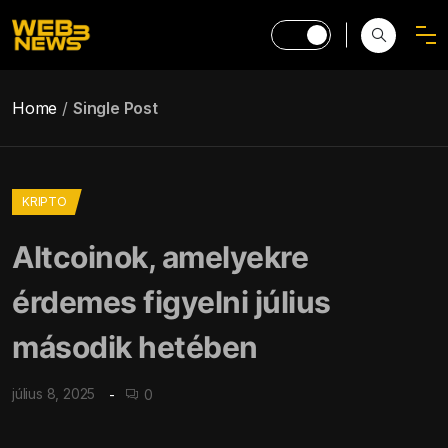
Home
Single Post
KRIPTO
Altcoinok, amelyekre
érdemes figyelni július
második hetében
július 8, 2025
0