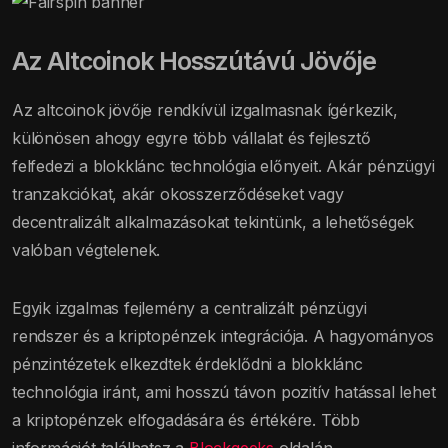
Az Altcoinok Hosszútávú Jövője
Az altcoinok jövője rendkívül izgalmasnak ígérkezik,
különösen ahogy egyre több vállalat és fejlesztő
felfedezi a blokklánc technológia előnyeit. Akár pénzügyi
tranzakciókat, akár okosszerződéseket vagy
decentralizált alkalmazásokat tekintünk, a lehetőségek
valóban végtelenek.
Egyik izgalmas fejlemény a centralizált pénzügyi
rendszer és a kriptopénzek integrációja. A hagyományos
pénzintézetek elkezdtek érdeklődni a blokklánc
technológia iránt, ami hosszú távon pozitív hatással lehet
a kriptopénzek elfogadására és értékére. Több
információt találhatsz a
Blockgeeks
oldalán.