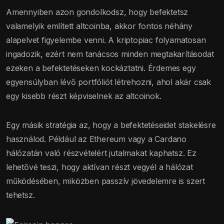
Amennyiben azon gondolkodsz, hogy befektetsz
valamelyik említett altcoinba, akkor fontos néhány
alapelvet figyelembe venni. A kriptopiac folyamatosan
ingadozik, ezért nem tanácsos minden megtakarításodat
ezeken a befektetéseken kockáztatni. Érdemes egy
egyensúlyban lévő portfóliót létrehozni, ahol akár csak
egy kisebb részt képviselnek az altcoinok.
Egy másik stratégia az, hogy a befektetéseidet stakelésre
használod. Például az Ethereum vagy a Cardano
hálózatán való részvételért jutalmakat kaphatsz. Ez
lehetővé teszi, hogy aktívan részt vegyél a hálózat
működésében, miközben passzív jövedelemre is szert
tehetsz.