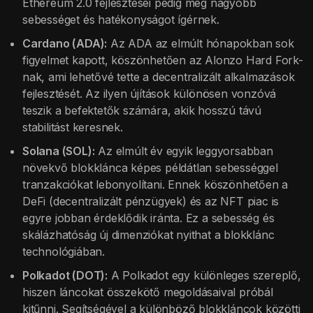
Ethereum 2.0 fejlesztései pedig még nagyobb
sebességet és hatékonyságot ígérnek.
Cardano (ADA):
Az ADA az elmúlt hónapokban sok
figyelmet kapott, köszönhetően az Alonzo Hard Fork-
nak, ami lehetővé tette a decentralizált alkalmazások
fejlesztését. Az ilyen újítások különösen vonzóvá
teszik a befektetők számára, akik hosszú távú
stabilitást keresnek.
Solana (SOL):
Az elmúlt év egyik leggyorsabban
növekvő blokklánca képes példátlan sebességgel
tranzakciókat lebonyolítani. Ennek köszönhetően a
DeFi (decentralizált pénzügyek) és az NFT piac is
egyre jobban érdeklődik iránta. Ez a sebesség és
skálázhatóság új dimenziókat nyithat a blokklánc
technológiában.
Polkadot (DOT):
A Polkadot egy különleges szereplő,
hiszen láncokat összekötő megoldásaival próbál
kitűnni. Segítségével a különböző blokkláncok közötti