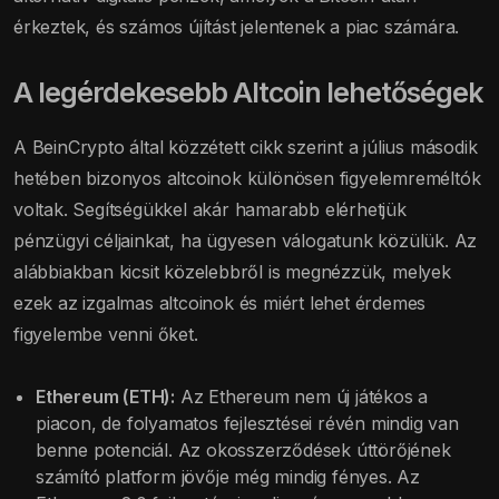
érkeztek, és számos újítást jelentenek a piac számára.
A legérdekesebb Altcoin lehetőségek
A BeinCrypto által közzétett cikk szerint a július második
hetében bizonyos altcoinok különösen figyelemreméltók
voltak. Segítségükkel akár hamarabb elérhetjük
pénzügyi céljainkat, ha ügyesen válogatunk közülük. Az
alábbiakban kicsit közelebbről is megnézzük, melyek
ezek az izgalmas altcoinok és miért lehet érdemes
figyelembe venni őket.
Ethereum (ETH):
Az Ethereum nem új játékos a
piacon, de folyamatos fejlesztései révén mindig van
benne potenciál. Az okosszerződések úttörőjének
számító platform jövője még mindig fényes. Az