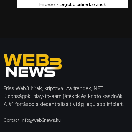
Hirdetés -
Legjobb online kaszinók
Friss Web3 hírek, kriptovaluta trendek, NFT
újdonságok, play-to-earn játékok és kripto kaszinók.
A #1 forrásod a decentralizált világ legújabb infóiért.
Contact:
info@web3news.hu