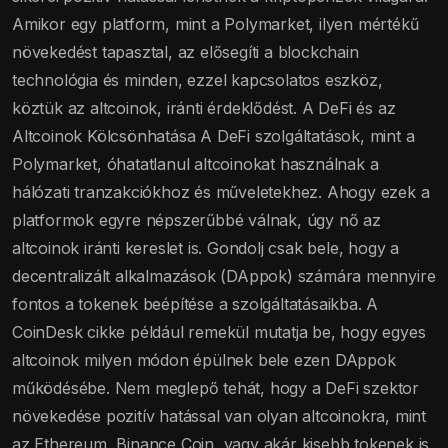
Amikor egy platform, mint a Polymarket, ilyen mértékű
növekedést tapasztal, az elősegíti a blockchain
technológia és minden, ezzel kapcsolatos eszköz,
köztük az altcoinok, iránti érdeklődést. A DeFi és az
Altcoinok Kölcsönhatása A DeFi szolgáltatások, mint a
Polymarket, óhatatlanul altcoinokat használnak a
hálózati tranzakciókhoz és műveletekhez. Ahogy ezek a
platformok egyre népszerűbbé válnak, úgy nő az
altcoinok iránti kereslet is. Gondolj csak bele, hogy a
decentralizált alkalmazások (DAppok) számára mennyire
fontos a tokenek beépítése a szolgáltatásaikba. A
CoinDesk cikke például remekül mutatja be, hogy egyes
altcoinok milyen módon épülnek bele ezen DAppok
működésébe. Nem meglepő tehát, hogy a DeFi szektor
növekedése pozitív hatással van olyan altcoinokra, mint
az Ethereum, Binance Coin, vagy akár kisebb tokenek is,