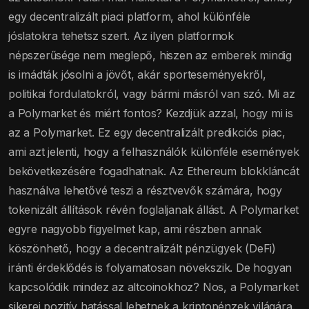
egy decentralizált piaci platform, ahol különféle
jóslatokra tehetsz szert. Az ilyen platformok
népszerűsége nem meglepő, hiszen az emberek mindig
is imádták jósolni a jövőt, akár sporteseményekről,
politikai fordulatokról, vagy bármi másról van szó. Mi az
a Polymarket és miért fontos? Kezdjük azzal, hogy mi is
az a Polymarket. Ez egy decentralizált predikciós piac,
ami azt jelenti, hogy a felhasználók különféle események
bekövetkezésére fogadhatnak. Az Ethereum blokkláncát
használva lehetővé teszi a résztvevők számára, hogy
tokenizált állítások révén foglaljanak állást. A Polymarket
egyre nagyobb figyelmet kap, ami részben annak
köszönhető, hogy a decentralizált pénzügyek (DeFi)
iránti érdeklődés is folyamatosan növekszik. De hogyan
kapcsolódik mindez az altcoinokhoz? Nos, a Polymarket
sikerei pozitív hatással lehetnek a kriptopénzek világára.