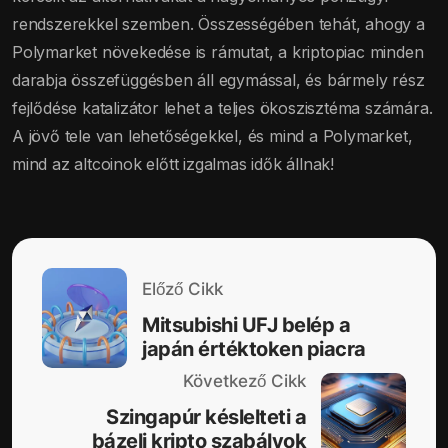
rendszerekkel szemben. Összességében tehát, ahogy a
Polymarket növekedése is rámutat, a kriptopiac minden
darabja összefüggésben áll egymással, és bármely rész
fejlődése katalizátor lehet a teljes ökoszisztéma számára.
A jövő tele van lehetőségekkel, és mind a Polymarket,
mind az altcoinok előtt izgalmas idők állnak!
Előző Cikk
Mitsubishi UFJ belép a
japán értéktoken piacra
Következő Cikk
Szingapúr késlelteti a
bázeli kripto szabályok