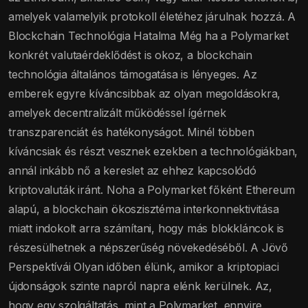
amelyek valamelyik protokoll életéhez járulnak hozzá. A
Blockchain Technológia Hatalma Még ha a Polymarket
konkrét valutaérdeklődést is okoz, a blockchain
technológia általános támogatása is lényeges. Az
emberek egyre kíváncsibbak az olyan megoldásokra,
amelyek decentralizált működéssel ígérnek
transzparenciát és hatékonyságot. Minél többen
kíváncsiak és részt vesznek ezekben a technológiákban,
annál inkább nő a kereslet az ehhez kapcsolódó
kriptovaluták iránt. Noha a Polymarket főként Ethereum
alapú, a blockchain ökoszisztéma interkonnektivitása
miatt indokolt arra számítani, hogy más blokkláncok is
részesülhetnek a népszerűség növekedéséből. A Jövő
Perspektívái Olyan időben élünk, amikor a kriptopiaci
újdonságok szinte napról napra elénk kerülnek. Az,
hogy egy szolgáltatás, mint a Polymarket, ennyire