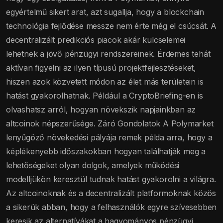
egyértelmű sikert arat, azt sugallja, hogy a blockchain
technológia fejlődése messze nem érte még el csúcsát. A
decentralizált predikciós piacok akár kulcselemei
lehetnek a jövő pénzügyi rendszereinek. Érdemes tehát
aktívan figyelni az ilyen típusú projektfejlesztéseket,
hiszen azok közvetett módon az élet más területein is
hatást gyakorolhatnak. Például a CryptoBriefing-en is
olvashatsz arról, hogyan növekszik napjainkban az
altcoinok népszerűsége. Záró Gondolatok A Polymarket
lenyűgöző növekedési pályája remek példa arra, hogy a
képlékenyebb időszakokban hogyan találhatják meg a
lehetőségeket olyan dolgok, amelyek működési
modelljükön keresztül tudnak hatást gyakorolni a világra.
Az altcoinoknak és a decentralizált platformoknak közös
a sikerük abban, hogy a felhasználók egyre szívesebben
keresik az alternatívákat a hagyományos pénzügyi