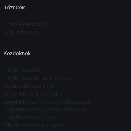
Tőzsdék
Binance bemutató
Bybit bemutató
Kezdőknek
Bitcoin vásárlás
Bitcoin vásárlás bankkártyával
Metamask használata
Kripto futures kereskedés
Legjobb kaszinós befizetési bónuszok
Legjobb kaszinós üdvözlő bónuszok
Legjobb altcoinok lista
Mikorra várható a bikapiac