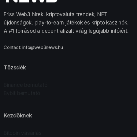
Friss Web3 hírek, kriptovaluta trendek, NFT
újdonságok, play-to-earn játékok és kripto kaszinók.
A #1 forrásod a decentralizált világ legújabb infóiért.
Contact:
info@web3news.hu
Tőzsdék
Binance bemutató
Bybit bemutató
Kezdőknek
Bitcoin vásárlás