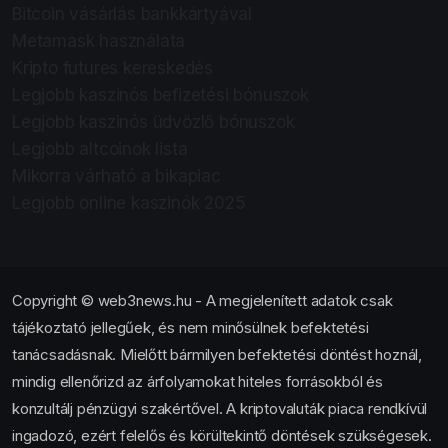
Bitcoin vásárlás bankkártyával
Metamask használata
Kripto futures kereskedés
Legjobb kaszinós befizetési bónuszok
Legjobb kaszinós üdvözlő bónuszok
Legjobb altcoinok lista
Mikorra várható a bikapiac
Legjobb online kaszinók 2025
Copyright © web3news.hu - A megjelenített adatok csak
tájékoztató jellegűek, és nem minősülnek befektetési
tanácsadásnak. Mielőtt bármilyen befektetési döntést hoznál,
mindig ellenőrizd az árfolyamokat hiteles forrásokból és
konzultálj pénzügyi szakértővel. A kriptovaluták piaca rendkívül
ingadozó, ezért felelős és körültekintő döntések szükségesek.