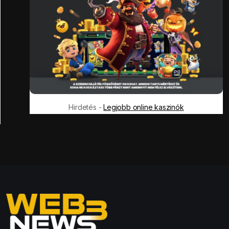
Hirdetés -
Legjobb online kaszinók