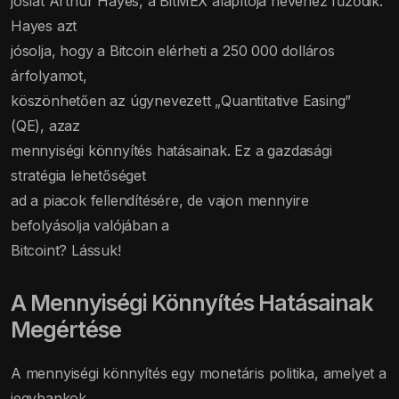
jóslat Arthur Hayes, a BitMEX alapítója nevéhez fűződik.
Hayes azt
jósolja, hogy a Bitcoin elérheti a 250 000 dolláros
árfolyamot,
köszönhetően az úgynevezett „Quantitative Easing”
(QE), azaz
mennyiségi könnyítés hatásainak. Ez a gazdasági
stratégia lehetőséget
ad a piacok fellendítésére, de vajon mennyire
befolyásolja valójában a
Bitcoint? Lássuk!
A Mennyiségi Könnyítés Hatásainak
Megértése
A mennyiségi könnyítés egy monetáris politika, amelyet a
jegybankok