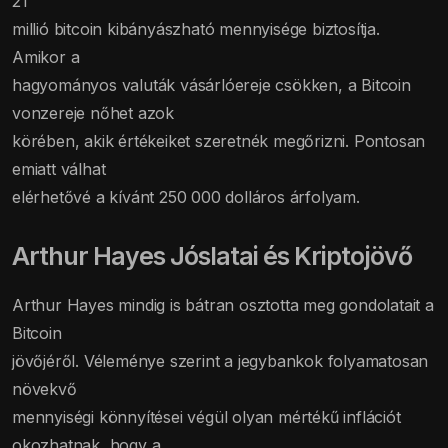
21
millió bitcoin kibányászható mennyisége biztosítja.
Amikor a
hagyományos valuták vásárlóereje csökken, a Bitcoin
vonzereje nőhet azok
körében, akik értékeiket szeretnék megőrizni. Pontosan
emiatt válhat
elérhetővé a kívánt 250 000 dolláros árfolyam.
Arthur Hayes Jóslatai és Kriptojövő
Arthur Hayes mindig is bátran osztotta meg gondolatait a
Bitcoin
jövőjéről. Véleménye szerint a jegybankok folyamatosan
növekvő
mennyiségi könnyítései végül olyan mértékű inflációt
okozhatnak, hogy a