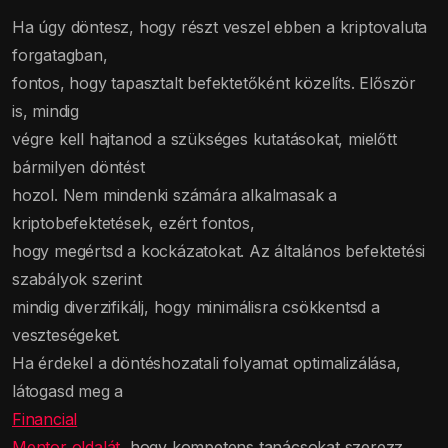
Ha úgy döntesz, hogy részt veszel ebben a kriptovaluta
forgatagban,
fontos, hogy tapasztalt befektetőként közelíts. Először
is, mindig
végre kell hajtanod a szükséges kutatásokat, mielőtt
bármilyen döntést
hozol. Nem mindenki számára alkalmasak a
kriptobefektetések, ezért fontos,
hogy megértsd a kockázatokat. Az általános befektetési
szabályok szerint
mindig diverzifikálj, hogy minimálisra csökkentsd a
veszteségeket.
Ha érdekel a döntéshozatali folyamat optimalizálása,
látogasd meg a
Financial
Mentor oldalát
, hogy kompetens tanácsokat szerezz.