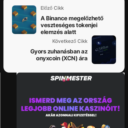
Előző Cikk
A Binance megelőzhető
veszteséges tokenjei
elemzés alatt
Következő Cikk
Gyors zuhanásban az
onyxcoin (XCN) ára