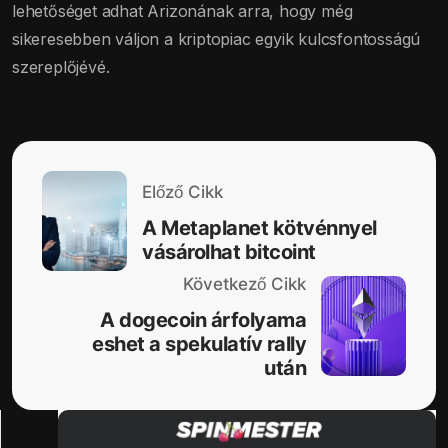
lehetőséget adhat Arizonának arra, hogy még
sikeresebben váljon a kriptopiac egyik kulcsfontosságú
szereplőjévé.
Előző Cikk
A Metaplanet kötvénnyel
vásárolhat bitcoint
Következő Cikk
A dogecoin árfolyama
eshet a spekulatív rally
után