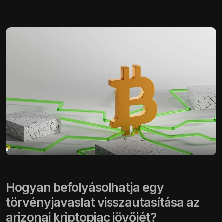
Hogyan befolyásolhatja egy
törvényjavaslat visszautasítása az
arizonai kriptopiac jövőjét?