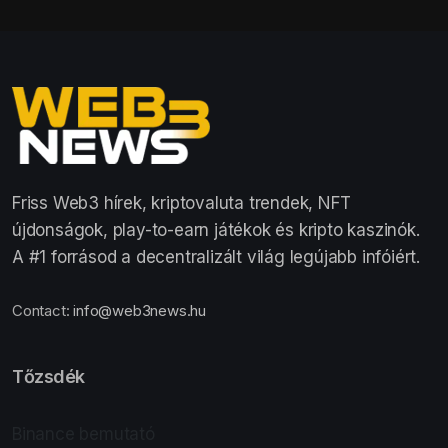
Friss Web3 hírek, kriptovaluta trendek, NFT
újdonságok, play-to-earn játékok és kripto kaszinók.
A #1 forrásod a decentralizált világ legújabb infóiért.
Contact:
info@web3news.hu
Tőzsdék
Binance bemutató