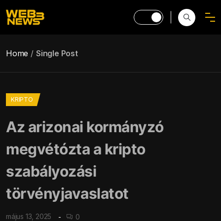
Home
Single Post
KRIPTO
Az arizonai kormányzó
megvétózta a kripto
szabályozási
törvényjavaslatot
május 13, 2025
0