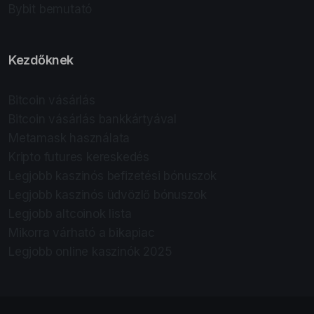
Bybit bemutató
Kezdőknek
Bitcoin vásárlás
Bitcoin vásárlás bankkártyával
Metamask használata
Kripto futures kereskedés
Legjobb kaszinós befizetési bónuszok
Legjobb kaszinós üdvözlő bónuszok
Legjobb altcoinok lista
Mikorra várható a bikapiac
Legjobb online kaszinók 2025