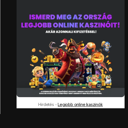
Hirdetés -
Legjobb online kaszinók