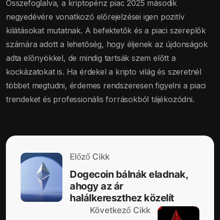
Összefoglalva, a kriptopénz piac 2025 második
negyedévére vonatkozó előrejelzései igen pozitív
kilátásokat mutatnak. A befektetők és a piaci szereplők
számára adott a lehetőség, hogy éljenek az újdonságok
adta előnyökkel, de mindig tartsák szem előtt a
kockázatokat is. Ha érdekel a kripto világ és szeretnél
többet megtudni, érdemes rendszeresen figyelni a piaci
trendeket és professionális forrásokból tájékozódni.
Előző Cikk
Dogecoin bálnák eladnak,
ahogy az ár
halálkereszthez közelít
Következő Cikk