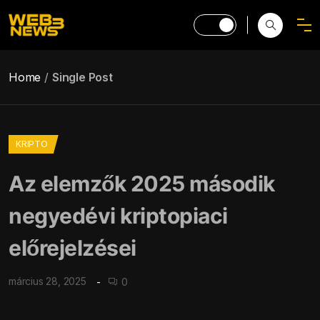
Home
Single Post
KRIPTO
Az elemzők 2025 második
negyedévi kriptopiaci
előrejelzései
március 28, 2025
0