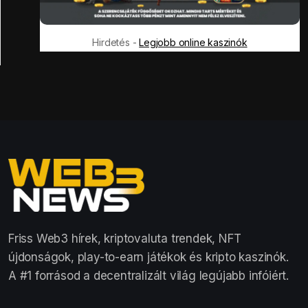
Hirdetés -
Legjobb online kaszinók
Friss Web3 hírek, kriptovaluta trendek, NFT
újdonságok, play-to-earn játékok és kripto kaszinók.
A #1 forrásod a decentralizált világ legújabb infóiért.