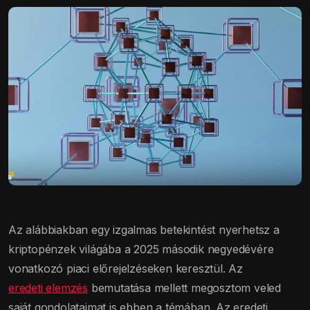
Az alábbiakban egy izgalmas betekintést nyerhetsz a
kriptopénzek világába a 2025 második negyedévére
vonatkozó piaci előrejelzéseken keresztül. Az
eredeti elemzés
bemutatása mellett megosztom veled
saját gondolataimat is ebben a témában. Az eredeti