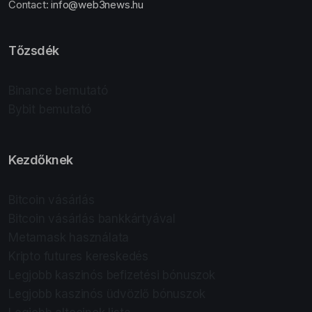
Contact:
info@web3news.hu
Tőzsdék
Binance bemutató
Bybit bemutató
Kezdőknek
Bitcoin vásárlás
Bitcoin vásárlás bankkártyával
Metamask használata
Kripto futures kereskedés
Legjobb kaszinós befizetési bónuszok
Legjobb kaszinós üdvözlő bónuszok