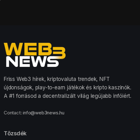
Friss Web3 hírek, kriptovaluta trendek, NFT
újdonságok, play-to-earn játékok és kripto kaszinók.
A #1 forrásod a decentralizált világ legújabb infóiért.
Contact:
info@web3news.hu
Tőzsdék