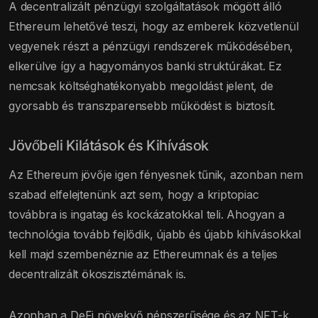
A decentralizált pénzügyi szolgáltatások mögött álló
Ethereum lehetővé teszi, hogy az emberek közvetlenül
vegyenek részt a pénzügyi rendszerek működésében,
elkerülve így a hagyományos banki struktúrákat. Ez
nemcsak költséghatékonyabb megoldást jelent, de
gyorsabb és transzparensebb működést is biztosít.
Jövőbeli Kilátások és Kihívások
Az Ethereum jövője igen fényesnek tűnik, azonban nem
szabad elfelejtenünk azt sem, hogy a kriptopiac
továbbra is ingatag és kockázatokkal teli. Ahogyan a
technológia tovább fejlődik, újabb és újabb kihívásokkal
kell majd szembenéznie az Ethereumnak és a teljes
decentralizált ökoszisztémának is.
Azonban a DeFi növekvő népszerűsége és az NFT-k