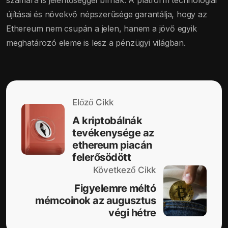
újításai és növekvő népszerűsége garantálja, hogy az
Ethereum nem csupán a jelen, hanem a jövő egyik
meghatározó eleme is lesz a pénzügyi világban.
Előző Cikk
A kriptobálnák
tevékenysége az
ethereum piacán
felerősödött
Következő Cikk
Figyelemre méltó
mémcoinok az augusztus
végi hétre