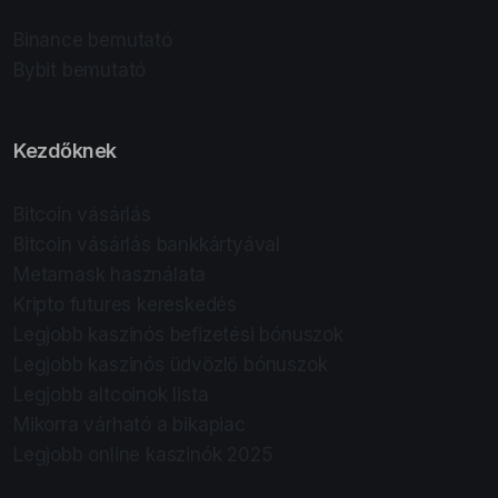
Binance bemutató
Bybit bemutató
Kezdőknek
Bitcoin vásárlás
Bitcoin vásárlás bankkártyával
Metamask használata
Kripto futures kereskedés
Legjobb kaszinós befizetési bónuszok
Legjobb kaszinós üdvözlő bónuszok
Legjobb altcoinok lista
Mikorra várható a bikapiac
Legjobb online kaszinók 2025