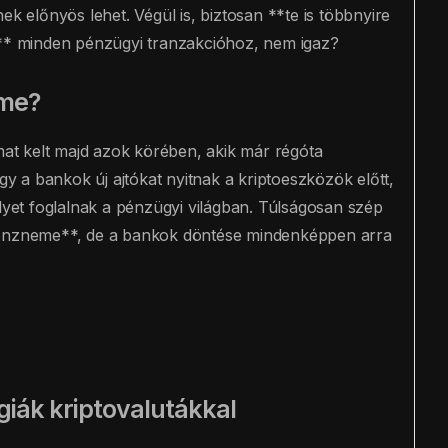
ek előnyös lehet. Végül is, biztosan **te is többnyire
l** minden pénzügyi tranzakcióhoz, nem igaz?
eme?
t kelt majd azok körében, akik már régóta
ogy a bankok új ajtókat nyitnak a kriptoeszközök előtt,
elyet foglalnak a pénzügyi világban. Túlságosan szép
 pénzneme**, de a bankok döntése mindenképpen arra
giák kriptovalutákkal