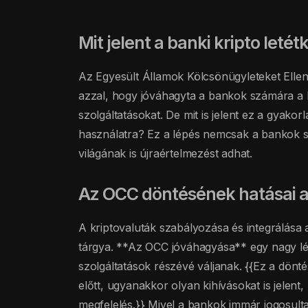
Mit jelent a banki kripto let
Az Egyesült Államok Kölcsönügyleteket Ellenő
azzal, hogy jóváhagyta a bankok számára a kr
szolgáltatásokat. De mit is jelent ez a gyakor
használatra? Ez a lépés nemcsak a bankok sz
világának is újraértelmezést adhat.
Az OCC döntésének hatásai a
A kriptovaluták szabályozása és integrálása
tárgya. **Az OCC jóváhagyása** egy nagy lé
szolgáltatások részévé váljanak. {{Ez a dönt
előtt, ugyanakkor olyan kihívásokat is jelent
megfelelés.}} Mivel a bankok immár jogosult