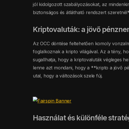
jól kidolgozott szabályozásokat, az mindenkin
biztonságos és átlátható rendszert szeretné
Kriptovaluták: a jövő pénzn
Az OCC döntése feltehetően komoly vonzalma
foglalkoznak a kripto világával. Az a tény, h
sugallhatja, hogy a kriptovaluták végleges h
lenne azt mondani, hogy a **kripto a jövő
utal, hogy a változások szele fúj.
Használat és különféle straté