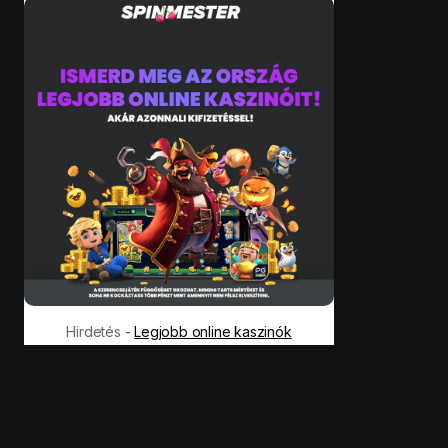
Hirdetés -
Legjobb online kaszinók