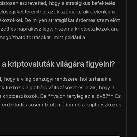
biztosan észrevetted, hogy a stratégikus befektetés
tőségeket teremthet azok számára, akik jelenleg is
közökkel. De milyen stratégiákat érdemes szem előtt
ozott és naprakész légy, hiszen a kriptoeszközök árai
megbízható forrásokat, mint például a
a kriptovaluták világára figyelni?
, hogy a világ pénzügyi rendszerei hol tartanak a
k tükrözik a globális változásokat és jelzik, hogy a
 kriptoeszközök. De **vajon tényleg ez a jövő?** Ez
az érdeklődés sosem látott módon nő a kriptoeszközök