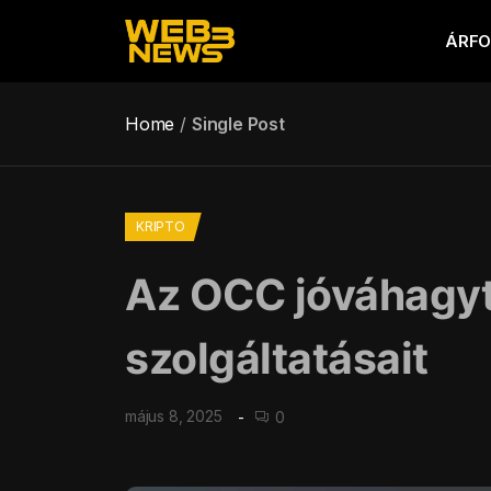
ÁRF
Home
Single Post
KRIPTO
Az OCC jóváhagyta
szolgáltatásait
május 8, 2025
0