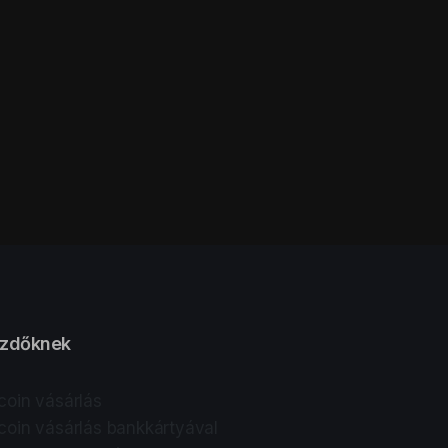
zdőknek
tcoin vásárlás
tcoin vásárlás bankkártyával