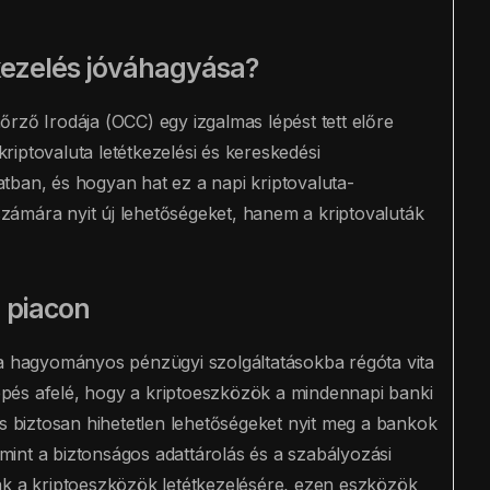
étkezelés jóváhagyása?
rző Irodája (OCC) egy izgalmas lépést tett előre
iptovaluta letétkezelési és kereskedési
latban, és hogyan hat ez a napi kriptovaluta-
ámára nyit új lehetőségeket, hanem a kriptovaluták
 piacon
 a hagyományos pénzügyi szolgáltatásokba régóta vita
pés afelé, hogy a kriptoeszközök a mindennapi banki
és biztosan hihetetlen lehetőségeket nyit meg a bankok
, mint a biztonságos adattárolás és a szabályozási
ak a kriptoeszközök letétkezelésére, ezen eszközök