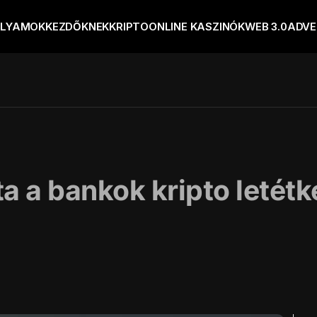
OLYAMOK
KEZDŐKNEK
KRIPTO
ONLINE KASZINÓK
WEB 3.0
ADVE
 a bankok kripto letétk