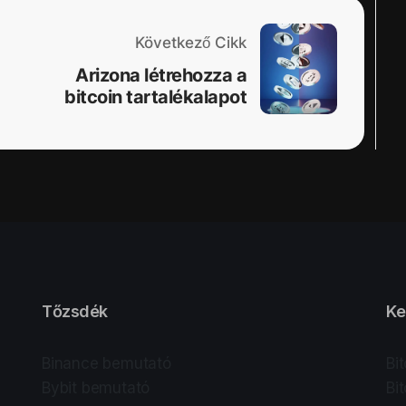
Következő Cikk
Arizona létrehozza a
bitcoin tartalékalapot
Tőzsdék
Ke
Binance bemutató
Bi
Bybit bemutató
Bi