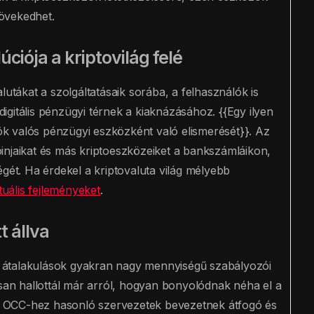
övekedhet.
iója a kriptovilág felé
lutákat a szolgáltatásaik sorába, a felhasználók is
gitális pénzügyi térnek a kiaknázásához. {{Egy ilyen
k valós pénzügyi eszközként való elismerését}}. Az
injaikat és más kriptoeszközeiket a bankszámláikon,
égét. Ha érdekel a kriptovaluta világ mélyebb
tuális fejleményeket
.
t állva
 átalakulások gyakran nagy mennyiségű szabályozói
osan hallottál már arról, hogyan bonyolódnak néha el a
 OCC-hez hasonló szervezetek bevezetnek átfogó és