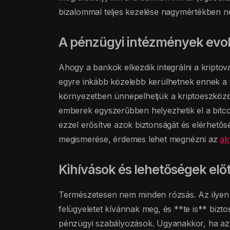
bizalommal teljes kezelése nagymértékben n
A pénzügyi intézmények evolúc
Ahogy a bankok elkezdik integrálni a kriptova
egyre inkább közelebb kerülhetnek ennek a di
környezetben ünnepelhetjük a kriptoeszközö
emberek egyszerűbben helyezhetik el a bitco
ezzel erősítve azok biztonságát és elérhetős
megismerése, érdemes lehet megnézni az
ak
Kihívások és lehetőségek előt
Természetesen nem minden rózsás. Az ilyen
felügyeletet kívánnak meg, és **te is** bizt
pénzügyi szabályozások. Ugyanakkor, ha az