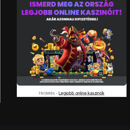
Hirdetés -
Legjobb online kaszinók