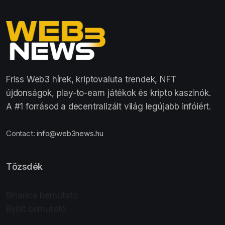
Friss Web3 hírek, kriptovaluta trendek, NFT
újdonságok, play-to-earn játékok és kripto kaszinók.
A #1 forrásod a decentralizált világ legújabb infóiért.
Contact:
info@web3news.hu
Tőzsdék
Binance bemutató
Bybit bemutató