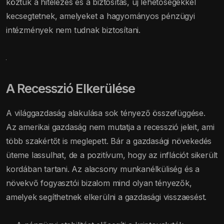
köztük a hitelezés és a biztosítás, új lehetőségekkel
kecsegtetnek, amelyeket a hagyományos pénzügyi
intézmények nem tudnak biztosítani.
A Recesszió Elkerülése
A világgazdaság alakulása sok tényező összefüggése.
Az amerikai gazdaság nem mutatja a recesszió jeleit, ami
több szakértőt is meglepett. Bár a gazdasági növekedés
üteme lassulhat, de a pozitívum, hogy az inflációt sikerült
kordában tartani. Az alacsony munkanélküliség és a
növekvő fogyasztói bizalom mind olyan tényezők,
amelyek segíthetnek elkerülni a gazdasági visszaesést.