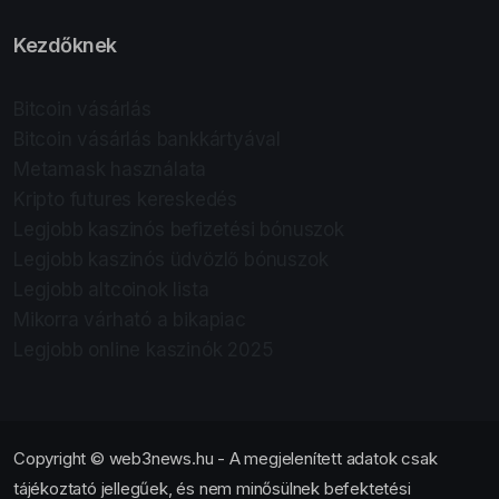
Kezdőknek
Bitcoin vásárlás
Bitcoin vásárlás bankkártyával
Metamask használata
Kripto futures kereskedés
Legjobb kaszinós befizetési bónuszok
Legjobb kaszinós üdvözlő bónuszok
Legjobb altcoinok lista
Mikorra várható a bikapiac
Legjobb online kaszinók 2025
Copyright © web3news.hu - A megjelenített adatok csak
tájékoztató jellegűek, és nem minősülnek befektetési