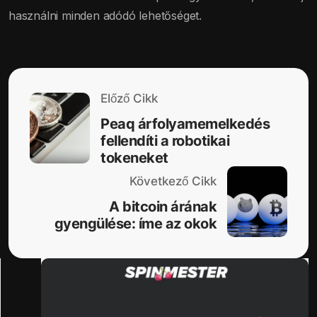
használni minden adódó lehetőséget.
Előző Cikk
Peaq árfolyamemelkedés
fellendíti a robotikai
tokeneket
Következő Cikk
A bitcoin árának
gyengülése: íme az okok