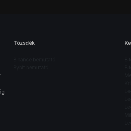
Tőzsdék
Ke
Binance bemutató
Bi
Bybit bemutató
Bi
Me
T
Kr
Le
lág
Le
Le
Mi
Le