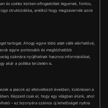
an és széles körben elfogadottak legyenek, fontos,
nzügyi struktúrákba, anélkül hogy megzavarnák azok
éget tartogat. Ahogy egyre több adat válik elérhetővé,
 piacok egyre pontosabb és megbízhatóbb
 iparág számára nyújthatnak hasznos információkat,
 akár a politika területén is.
k ezek a piacok az elkövetkező években, különösen a
ében. Képzeld csak el, hogy egy világban élünk, ahol
ható – ez bizonyára számos új lehetőséget nyitna