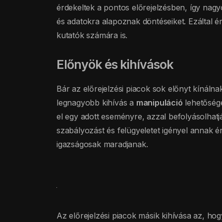
érdekeltek a pontos előrejelzésben, így nag
és adatokra alapoznak döntéseiket. Ezáltal 
kutatók számára is.
Előnyök és kihívások
Bár az előrejelzési piacok sok előnyt kínálna
legnagyobb kihívás a
manipuláció
lehetősége
el egy adott eseményre, azzal befolyásolhatjá
szabályozást és felügyeletet igényel annak 
igazságosak maradjanak.
Az előrejelzési piacok másik kihívása az, h