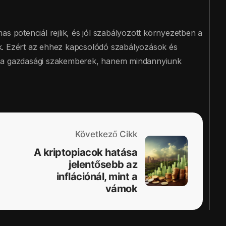
as potenciál rejlik, és jól szabályozott környezetben a
k. Ezért az ehhez kapcsolódó szabályozások és
k a gazdasági szakemberek, hanem mindannyiunk
Következő Cikk
A kriptopiacok hatása
jelentősebb az
inflációnál, mint a
vámok