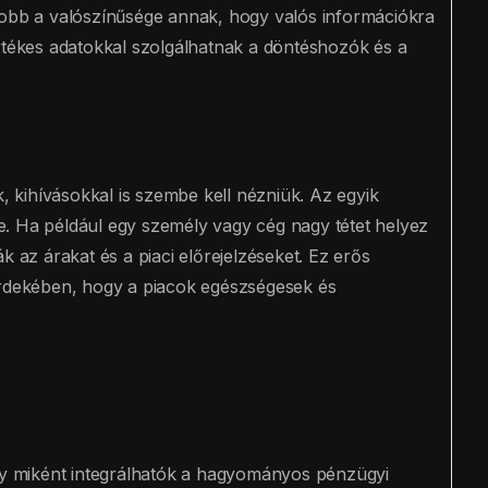
yobb a valószínűsége annak, hogy valós információkra
értékes adatokkal szolgálhatnak a döntéshozók és a
k, kihívásokkal is szembe kell nézniük. Az egyik
. Ha például egy személy vagy cég nagy tétet helyez
k az árakat és a piaci előrejelzéseket. Ez erős
érdekében, hogy a piacok egészségesek és
ogy miként integrálhatók a hagyományos pénzügyi