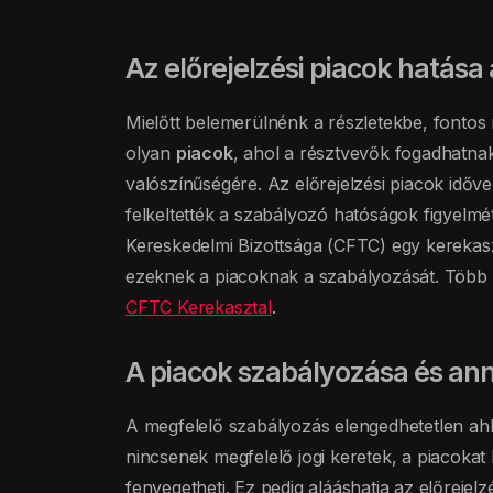
Az előrejelzési piacok hatás
Mielőtt belemerülnénk a részletekbe, fontos 
olyan
piacok
, ahol a résztvevők fogadhatn
valószínűségére. Az előrejelzési piacok idő
felkeltették a szabályozó hatóságok figyelm
Kereskedelmi Bizottsága (CFTC) egy kerekasz
ezeknek a piacoknak a szabályozását. Több i
CFTC Kerekasztal
.
A piacok szabályozása és an
A megfelelő szabályozás elengedhetetlen ahh
nincsenek megfelelő jogi keretek, a piacokat
fenyegetheti. Ez pedig alááshatja az előrejelz