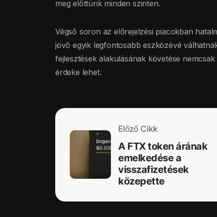
meg előttünk minden szinten.
Végső soron az előrejelzési piacokban hatalm
jövő egyik legfontosabb eszközévé válhatna
fejlesztések alakulásának követése nemcsa
érdeke lehet.
Előző Cikk
A FTX token árának
emelkedése a
visszafizetések
közepette