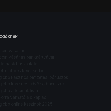
zdőknek
tcoin vásárlás
tcoin vásárlás bankkártyával
tamask használata
ipto futures kereskedés
gjobb kaszinós befizetési bónuszok
gjobb kaszinós üdvözlő bónuszok
gjobb altcoinok lista
korra várható a bikapiac
gjobb online kaszinók 2025