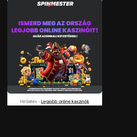
Hirdetés -
Legjobb online kaszinók