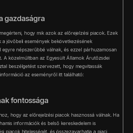
a a gazdaságra
megérteni, hogy mik azok az előrejelzési piacok. Ezek
ak a jövőbeli események bekövetkezésének
vel egyre népszerűbbé válnak, és ezzel párhuzamosan
ét. A közelmúltban az Egyesült Államok Árutőzsdei
tal beszélgetést szervezett, hogy megvitassák
nformáció az eseményről itt található:
nak fontossága
oz, hogy az előrejelzési piacok hasznossá válnak. Ha
 hamis információk és belső kereskedelem is
ési piacok hitelességét, és összezavarhatja a piaci