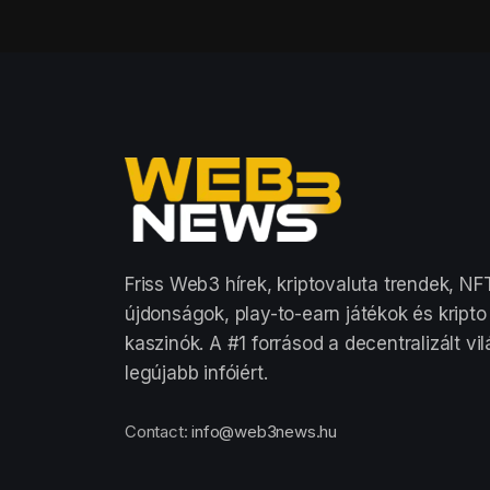
Friss Web3 hírek, kriptovaluta trendek, NF
újdonságok, play-to-earn játékok és kripto
kaszinók. A #1 forrásod a decentralizált vi
legújabb infóiért.
Contact:
info@web3news.hu