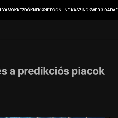
OLYAMOK
KEZDŐKNEK
KRIPTO
ONLINE KASZINÓK
WEB 3.0
ADVE
 a predikciós piacok