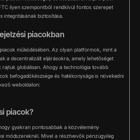
FTC ilyen szempontból rendkívül fontos szerepet
s integritásának biztosítása.
ejelzési piacokban
 piacok működésében. Az olyan platformok, mint a
ak a decentralizált eljárásokra, amely lehetőséget
rajtuk globálisan. Ahogy a technológia tovább
 piacok befogadókészsége és hatékonysága is növekedni
tkező weboldalon:
si piacok?
z, hogy gyakran pontosabbak a közvélemény
si módszereknél. Mivel a résztvevők pénzügyileg