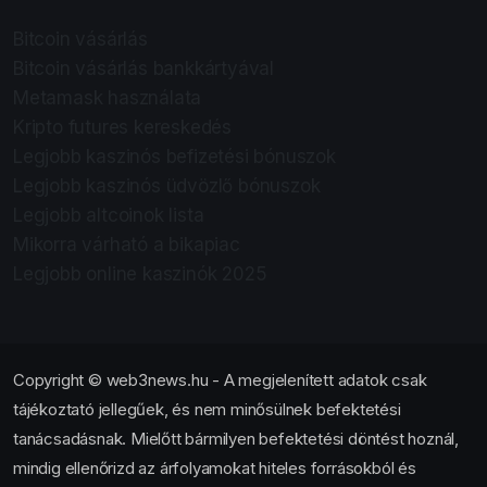
Bitcoin vásárlás
Bitcoin vásárlás bankkártyával
Metamask használata
Kripto futures kereskedés
Legjobb kaszinós befizetési bónuszok
Legjobb kaszinós üdvözlő bónuszok
Legjobb altcoinok lista
Mikorra várható a bikapiac
Legjobb online kaszinók 2025
Copyright © web3news.hu - A megjelenített adatok csak
tájékoztató jellegűek, és nem minősülnek befektetési
tanácsadásnak. Mielőtt bármilyen befektetési döntést hoznál,
mindig ellenőrizd az árfolyamokat hiteles forrásokból és