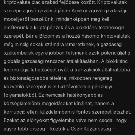
kriptovaluta piac szabad fejlődése között. Kriptovaluták
szerepe a jövő gazdaságában Amikor a jövő gazdasági
modelljeiről beszélünk, mindenképpen meg kell
említenünk a kriptopénzek és a blokklánc technológia
szerepét. Bár a Bitcoin és a hozzá hasonló kriptovaluták
még mindig sokak számára ismeretlenek, a gazdasági
szakemberek egyre jobban felismerik azok potenciálját a
globális gazdasági rendszer átalakításában. A blokklánc
technológia lehetőséget nyújt a tranzakciók átláthatóbbá
és biztonságosabbá tételére, miközben rengeteg
közvetítő szereplőt is el tud távolítani a pénzügyi
folyamatokból. Ez nemcsak hatékonyabb és
költségkímélőbb megoldásokat kínálhat, hanem a
korrupció elleni küzdelemben is fontos szerepet játszhat.
Ezeket az előnyöket figyelembe véve nem csoda, hogy
egyre több ország – köztük a Cseh Köztársaság –