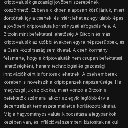
kriptovaluták gazdasági jövőbeni szerepének
köszönhető. Ebben a cikkben alaposan körüljárjuk, miért
döntöttek így a csehek, és miért lehet ez egy újabb lépés
a jövőbeni kriptovaluta kormányzati elfogadás felé. A
Bitcoin mint befektetési lehetőség A Bitcoin és más
kriptovaluták az utóbbi években egyre népszerűbbek, és
a Cseh Köztársaság sem kivétel. A cseh kormány
felismerte, hogy a kriptovaluták nem csupán befektetési
lehetőségként, hanem technológiai és gazdasági
innovációkként is fontosak lehetnek. A cseh emberek
körében is növekszik a kriptopénzek népszerűsége. Ha
megvizsgáljuk az okokat, miért vonzó a Bitcoin a
befektetők számára, akkor az egyik legfőbb érv a
decentralizált természete mellett a korlátozott kínálat.
Míg a hagyományos valuta kibocsátása a jegybankok
kezében van, és inflációval szembeni biztosíték nélkül