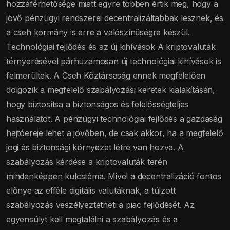
hozzáférhetősége miatt egyre többen értik meg, hogy a
jövő pénzügyi rendszerei decentralizáltabbak lesznek, és
a cseh kormány is erre a valószínűségre készül.
Technológiai fejlődés és az új kihívások A kriptovaluták
térnyerésével párhuzamosan új technológiai kihívások is
felmerültek. A Cseh Köztársaság ennek megfelelően
dolgozik a megfelelő szabályozási keretek kialakításán,
hogy biztosítsa a biztonságos és felelősségteljes
használatot. A pénzügyi technológiai fejlődés a gazdaság
hajtóereje lehet a jövőben, de csak akkor, ha a megfelelő
jogi és biztonsági környezet létre van hozva. A
szabályozás kérdése a kriptovaluták terén
mindenképpen kulcstéma. Mivel a decentralizáció fontos
előnye az efféle digitális valutáknak, a túlzott
szabályozás veszélyeztetheti a piac fejlődését. Az
egyensúlyt kell megtalálni a szabályozás és a