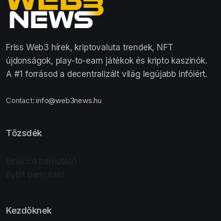
Friss Web3 hírek, kriptovaluta trendek, NFT
újdonságok, play-to-earn játékok és kripto kaszinók.
A #1 forrásod a decentralizált világ legújabb infóiért.
Contact:
info@web3news.hu
Tőzsdék
Binance bemutató
Bybit bemutató
Kezdőknek