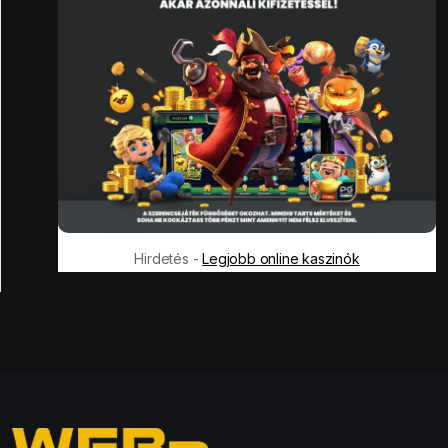
Hirdetés -
Legjobb online kaszinók