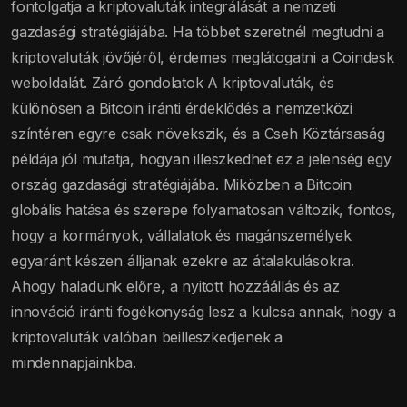
fontolgatja a kriptovaluták integrálását a nemzeti
gazdasági stratégiájába. Ha többet szeretnél megtudni a
kriptovaluták jövőjéről, érdemes meglátogatni a Coindesk
weboldalát. Záró gondolatok A kriptovaluták, és
különösen a Bitcoin iránti érdeklődés a nemzetközi
színtéren egyre csak növekszik, és a Cseh Köztársaság
példája jól mutatja, hogyan illeszkedhet ez a jelenség egy
ország gazdasági stratégiájába. Miközben a Bitcoin
globális hatása és szerepe folyamatosan változik, fontos,
hogy a kormányok, vállalatok és magánszemélyek
egyaránt készen álljanak ezekre az átalakulásokra.
Ahogy haladunk előre, a nyitott hozzáállás és az
innováció iránti fogékonyság lesz a kulcsa annak, hogy a
kriptovaluták valóban beilleszkedjenek a
mindennapjainkba.