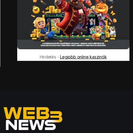
Hirdetés -
Legjobb online kaszinók