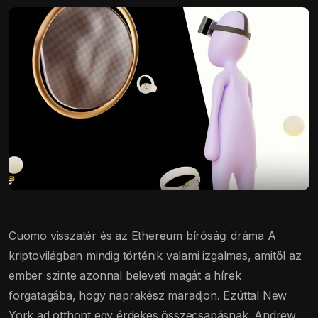
Cuomo visszatér és az Ethereum bírósági dráma A
kriptovilágban mindig történik valami izgalmas, amitől az
ember szinte azonnal beleveti magát a hírek
forgatagába, hogy naprakész maradjon. Ezúttal New
York ad otthont egy érdekes összecsapásnak. Andrew