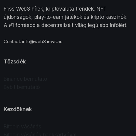
Friss Web3 hírek, kriptovaluta trendek, NFT
újdonságok, play-to-earn játékok és kripto kaszinók.
A #1 forrásod a decentralizált világ legújabb infóiért.
Contact:
info@web3news.hu
Tőzsdék
Binance bemutató
Bybit bemutató
Kezdőknek
Bitcoin vásárlás
Bitcoin vásárlás bankkártyával