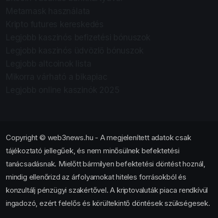
Metamask használata
Kripto futures kereskedés
Legjobb kaszinós befizetési bónuszok
Legjobb kaszinós üdvözlő bónuszok
Legjobb altcoinok lista
Mikorra várható a bikapiac
Legjobb online kaszinók 2025
Copyright © web3news.hu - A megjelenített adatok csak
tájékoztató jellegűek, és nem minősülnek befektetési
tanácsadásnak. Mielőtt bármilyen befektetési döntést hoznál,
mindig ellenőrizd az árfolyamokat hiteles forrásokból és
konzultálj pénzügyi szakértővel. A kriptovaluták piaca rendkívül
ingadozó, ezért felelős és körültekintő döntések szükségesek.