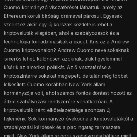
Cuomo kormányzó visszatérését láthattuk, amely az
Ethereum körüli bírósági drámával párosul. Egyesek
szerint ez akár egy új korszak kezdete is lehet a
kriptovaluták világában, ahol a szabályozások és a
technológia forradalmasítják a piacot. Ki is az a Andrew
Cuomo kriptovonalon? Andrew Cuomo neve sokaknak
ismerős lehet, különösen azoknak, akik figyelemmel
kísérik az amerikai politikát. Az ő visszatérése a
kriptoszíntérre sokakat meglepett, de talán még többet
lelkesített. Cuomo korábban New York állam
kormányzója volt, ahol számos fontos döntést hozott az
állam szabályozási rendszerére vonatkozóan. A
kriptovaluták iránti elkötelezettsége azonban új
fejlemény. Sok kormányzó óvakodna a kriptovalutáktól a
szabályozási kérdések és a piac ingatag természete
miatt. New York állam szigorú szabályozási háttere miatt