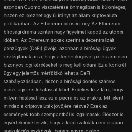
azonban Cuomo visszatérése önmagában is különleges,
hiszen ez jelezhet egy új irányt az állam kriptovaluta
politikájában. Az Ethereum bírósági ügy Az Ethereum
bírósági dráma szintén nagy figyelmet kapott az utóbbi
időben. Az Ethereum sokak szerint a decentralizált
pénzügyek (DeFi) jövője, azonban a bírósági ügyek
rávilágítanak arra, hogy a technológiával párhuzamosan
bizonyos jogi kérdéseket is meg kell oldani. Ez a konkrét
ügy egy jelentős mérföldkő lehet a DeFi
szabályozásában, hiszen a bírósági döntés számos
másik ügyre is kihatással lehet. Érdekes lesz látni, hogy
milyen hatással lesz ez a piacra és az árakra. Mit jelent
mindez a kriptovaluták jövőjére nézve? Ezek az
események több szempontból is izgalmasak. Először is,
egyértelművé teszik, hogy a kriptovaluták nem csupán
spekulációs eszközök, hanem egyre inkább