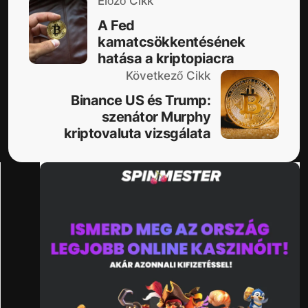
Előző Cikk
A Fed
kamatcsökkentésének
hatása a kriptopiacra
Következő Cikk
Binance US és Trump:
szenátor Murphy
kriptovaluta vizsgálata