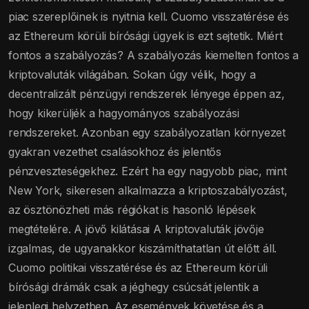
piac szereplőinek is nyitnia kell. Cuomo visszatérése és
az Ethereum körüli bírósági ügyek is ezt sejtetik. Miért
fontos a szabályozás? A szabályozás kiemelten fontos a
kriptovaluták világában. Sokan úgy vélik, hogy a
decentralizált pénzügyi rendszerek lényege éppen az,
hogy kikerüljék a hagyományos szabályozási
rendszereket. Azonban egy szabályozatlan környezet
gyakran vezethet csalásokhoz és jelentős
pénzveszteségekhez. Ezért ha egy nagyobb piac, mint
New York, sikeresen alkalmazza a kriptoszabályozást,
az ösztönözheti más régiókat is hasonló lépések
megtételére. A jövő kilátásai A kriptovaluták jövője
izgalmas, de ugyanakkor kiszámíthatatlan út előtt áll.
Cuomo politikai visszatérése és az Ethereum körüli
bírósági drámák csak a jéghegy csúcsát jelentik a
jelenlegi helyzetben. Az események követése és a