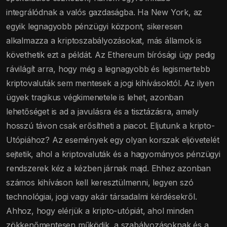
integrálódnak a valós gazdaságba. Ha New York, az
egyik legnagyobb pénzügyi központ, sikeresen
alkalmazza a kriptoszabályozásokat, más államok is
követhetik ezt a példát. Az Ethereum bírósági ügy pedig
rávilágít arra, hogy még a legnagyobb és legismertebb
kriptovaluták sem mentesek a jogi kihívásoktól. Az ilyen
ügyek tragikus végkimenetele is lehet, azonban
lehetőséget is ad a javulásra és a tisztázásra, amely
hosszú távon csak erősítheti a piacot. Eljutunk a kripto-
Utópiához? Az események egy olyan korszak eljövetelét
sejtetik, ahol a kriptovaluták és a hagyományos pénzügyi
rendszerek kéz a kézben járnak majd. Ehhez azonban
számos kihíváson kell keresztülmenni, legyen szó
technológiai, jogi vagy akár társadalmi kérdésekről.
Ahhoz, hogy elérjük a kripto-utópiát, ahol minden
zökkenőmentesen működik, a szabályozásoknak és a