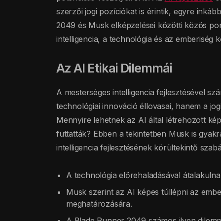
szerzői jogi pozíciókat is érintik, egyre ink
2049 és Musk elképzelései közötti közös pont
intelligencia, a technológia és az emberiség k
Az AI Etikai Dilemmái
A mesterséges intelligencia fejlesztésével szá
technológiai innováció éllovasai, hanem a jog
Mennyire lehetnek az AI által létrehozott ké
futtatták? Ebben a tekintetben Musk is gyakr
intelligencia fejlesztésének körültekintő sza
A technológia előrehaladásával átalakuln
Musk szerint az AI képes túllépni az emberi
meghatározására.
A Blade Runner 2049 számos ilyen dilemmá