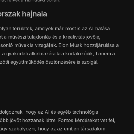
orszak hajnala
olyan területek, amelyek már most is az AI hatása
t a művészi tulajdonlás és a kreativitás jövője,
onló művek is vizsgálják. Elon Musk hozzájárulása a
k a gyakorlati alkalmazásokra korlátozódik, hanem a
zötti együttműködés ösztönzésére is szolgál.
dolgoznak, hogy az AI és egyéb technológia
őbb jövőt hozzanak létre. Fontos kérdéseket vet fel,
 úgy szabályozni, hogy az az emberi társadalom