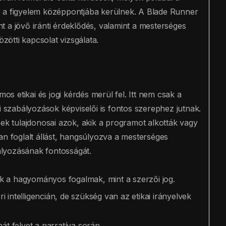
ább a figyelem középpontjába kerülnek. A Blade Runner
 a jövő iránti érdeklődés, valamint a mesterséges
özötti kapcsolat vizsgálata.
mos etikai és jogi kérdés merül fel. Itt nem csak a
i szabályozások képviselői is fontos szerephez jutnak.
pek tulajdonosai azok, akik a programot alkották vagy
an foglalt állást, hangsúlyozva a mesterséges
bályozásának fontosságát.
ak a hagyományos fogalmak, mint a szerzői jog.
 intelligencián, de szükség van az etikai irányelvek
t felvet a narratíva során.