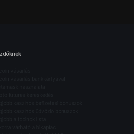
zdőknek
tcoin vásárlás
tcoin vásárlás bankkártyával
tamask használata
ipto futures kereskedés
gjobb kaszinós befizetési bónuszok
gjobb kaszinós üdvözlő bónuszok
gjobb altcoinok lista
korra várható a bikapiac