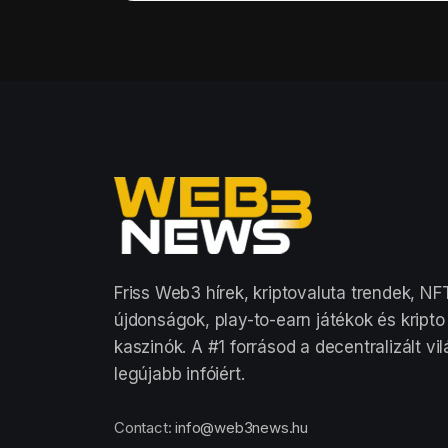
Friss Web3 hírek, kriptovaluta trendek, NF
újdonságok, play-to-earn játékok és kripto
kaszinók. A #1 forrásod a decentralizált vi
legújabb infóiért.
Contact:
info@web3news.hu