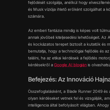
fejlődését szolgálja, anélkül hogy elveszít
és Musk víziója ihlető erőként szolgálhat a k
számára.
Az emberi fantázia mindig is képes volt túlmut
annak jövőbeli kiteljesedési lehetőségeit. Az
és kockázatos terepet biztosít a kutatók és 
bemutatja, hogy a technológiai fejlődés és a
találni, ha az etikai kérdések a fejlődés mot
kérdésekről a
Google AI blogján
is olvashats
Befejezés: Az Innováció Hajn
Összefoglalásként, a Blade Runner 2049 és a
olyan kérdéseket vetnek fel és vizsgálják, am
intelligencia által befolyásolt világban. Ahogy