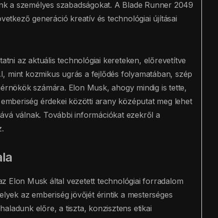
enénk a személyes szabadságokat. A Blade Runner 2049
övetkező generáció kreatív és technológiai újításai
atni az aktuális technológiai kereteken, előrevetítve
 AI, mint kozmikus ugrás a fejlődés folyamatában, szép
mérnökök számára. Elon Musk, ahogy mindig is tette,
z emberiség érdekei közötti arany középutat meg lehet
orjává válnak. További információkat ezekről a
z.
ala
z Elon Musk által vezetett technológiai forradalom
elyek az emberiség jövőjét érintik a mesterséges
 haladunk előre, a tiszta, konzisztens etikai