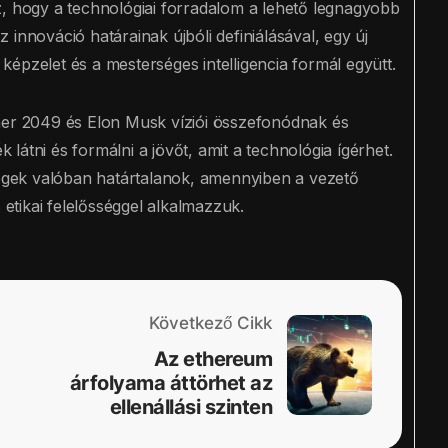
z, hogy a technológiai forradalom a lehető legnagyobb
innováció határainak újbóli definiálásával, egy új
épzelet és a mesterséges intelligencia formál együtt.
ner 2049 és Elon Musk víziói összefonódnak és
k látni és formálni a jövőt, amit a technológia ígérhet.
őségek valóban határtalanok, amennyiben a vezető
 etikai felelősséggel alkalmazzuk.
Következő Cikk
Az ethereum
árfolyama áttörhet az
ellenállási szinten