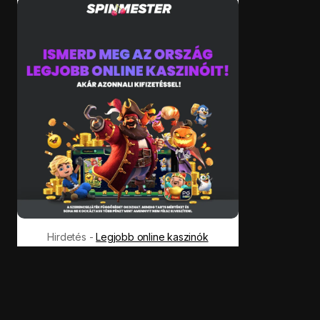
Hirdetés -
Legjobb online kaszinók