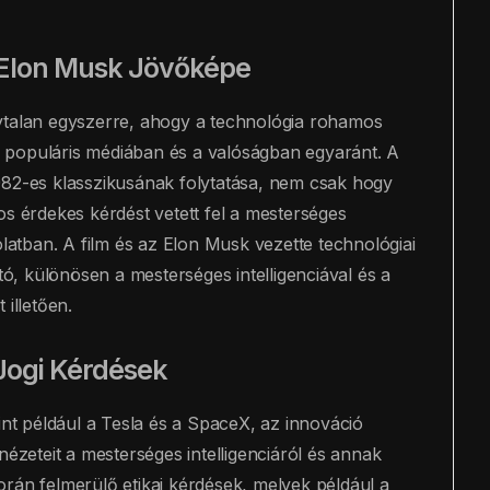
s Elon Musk Jövőképe
ytalan egyszerre, ahogy a technológia rohamos
t a populáris médiában és a valóságban egyaránt. A
1982-es klasszikusának folytatása, nem csak hogy
os érdekes kérdést vetett fel a mesterséges
olatban. A film és az Elon Musk vezette technológiai
, különösen a mesterséges intelligenciával és a
 illetően.
 Jogi Kérdések
int például a Tesla és a SpaceX, az innováció
nézeteit a mesterséges intelligenciáról és annak
rán felmerülő etikai kérdések, melyek például a