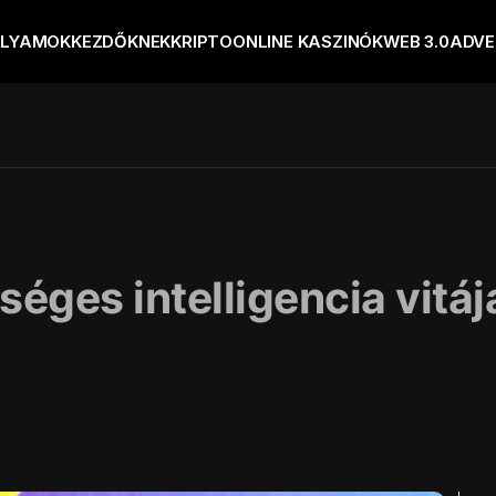
OLYAMOK
KEZDŐKNEK
KRIPTO
ONLINE KASZINÓK
WEB 3.0
ADVE
éges intelligencia vitáj