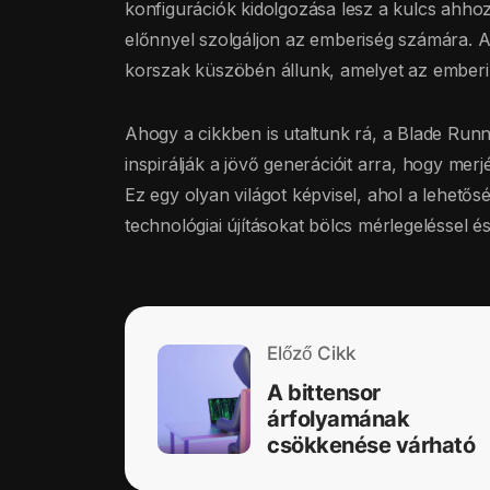
konfigurációk kidolgozása lesz a kulcs ahho
előnnyel szolgáljon az emberiség számára. Az 
korszak küszöbén állunk, amelyet az emberi k
Ahogy a cikkben is utaltunk rá, a Blade Run
inspirálják a jövő generációit arra, hogy merjé
Ez egy olyan világot képvisel, ahol a lehet
technológiai újításokat bölcs mérlegeléssel és
Előző Cikk
A bittensor
árfolyamának
csökkenése várható