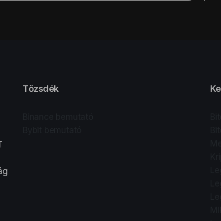
Tőzsdék
Ke
Binance bemutató
Bi
Bybit bemutató
Bi
Me
T
Kr
Le
lág
Le
Le
Mi