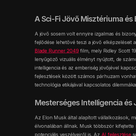
A Sci-Fi Jövő Misztériuma é
A jövő sosem volt ennyire izgalmas és bizon
fejlődése lehetővé teszi a jövő elképzelései
Blade Runner 2049
film, mely Ridley Scott 
lenyűgöző vizuális élményt nyújtott, de szám
intelligencia és az emberiség jövőjével kapcs
fejlesztések között számos párhuzam vonható
technológia etikájával kapcsolatos dilemmákat
Mesterséges Intelligencia és
Az Elon Musk által alapított vállalkozások, m
élvonalában állnak. Musk többször kifejtette 
potenciális veszélyeiről is. Az
AI fejlesztése
so