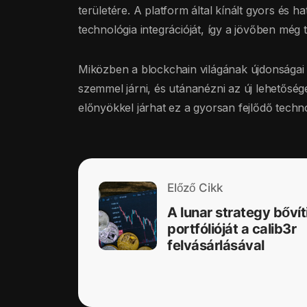
területére. A platform által kínált gyors és
technológia integrációját, így a jövőben még 
Miközben a blockchain világának újdonságai
szemmel járni, és utánanézni az új lehetőség
előnyökkel járhat ez a gyorsan fejlődő techno
Előző Cikk
A lunar strategy bővít
portfólióját a calib3r
felvásárlásával