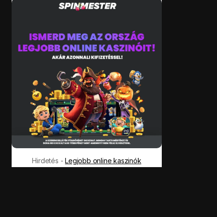
Hirdetés -
Legjobb online kaszinók