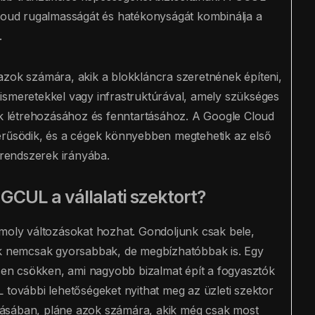
Cloud rugalmasságát és hatékonyságát kombinálja a
.
azok számára, akik a blokkláncra szeretnének építeni,
ismeretekkel vagy infrastruktúrával, amely szükséges
 létrehozásához és fenntartásához. A Google Cloud
erűsödik, és a cégek könnyebben megtehetik az első
 rendszerek irányába.
GCUL a vállalati szektort?
omoly változásokat hozhat. Gondoljunk csak bele,
iók nemcsak gyorsabbak, de megbízhatóbbak is. Egy
ősen csökken, ami nagyobb bizalmat épít a fogyasztók
 további lehetőségeket nyithat meg az üzleti szektor
zásában, pláne azok számára, akik még csak most