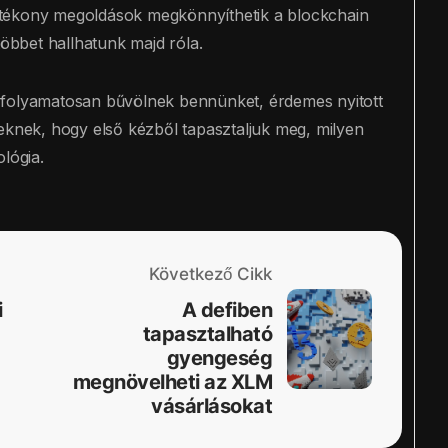
 hatékony megoldások megkönnyíthetik a blockchain
többet hallhatunk majd róla.
 folyamatosan bűvölnek bennünket, érdemes nyitott
eknek, hogy első kézből tapasztaljuk meg, milyen
lógia.
Következő Cikk
i
A defiben
tapasztalható
gyengeség
megnövelheti az XLM
vásárlásokat