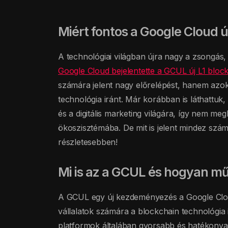
Miért fontos a Google Cloud 
A technológiai világban újra nagy a zsongás,
Google Cloud bejelentette a GCUL új L1 block
számára jelent nagy előrelépést, hanem azok
technológia iránt. Már korábban is láthattuk,
és a digitális marketing világára, így nem m
ökoszisztémába. De mit is jelent mindez s
részletesebben!
Mi is az a GCUL és hogyan m
A GCUL egy új kezdeményezés a Google Clou
vállalatok számára a blockchain technológia 
platformok általában gyorsabb és hatékonya