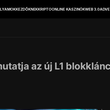
OLYAMOK
KEZDŐKNEK
KRIPTO
ONLINE KASZINÓK
WEB 3.0
ADVE
tatja az új L1 blokklán