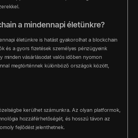
zerekkel.
kchain a mindennapi életünkre?
ennapi életünkre is hatást gyakorolhat a blockchain
ciók és a gyors fizetések személyes pénzügyeink
ogy minden vásárlásodat valós időben nyomon
onnal megtörténnek különböző országok között,
közelségbe kerülhet számunkra. Az olyan platformok,
hnológia hozzáférhetőségét, és hosszú távon az
omoly fejlődést jelenthetnek.