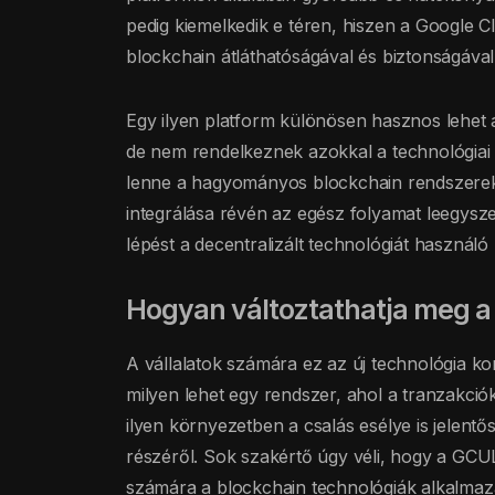
pedig kiemelkedik e téren, hiszen a Google 
blockchain átláthatóságával és biztonságával
Egy ilyen platform különösen hasznos lehet 
de nem rendelkeznek azokkal a technológiai 
lenne a hagyományos blockchain rendszerek
integrálása révén az egész folyamat leegysz
lépést a decentralizált technológiát használó
Hogyan változtathatja meg a 
A vállalatok számára ez az új technológia k
milyen lehet egy rendszer, ahol a tranzakc
ilyen környezetben a csalás esélye is jelent
részéről. Sok szakértő úgy véli, hogy a GCUL
számára a blockchain technológiák alkalma