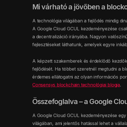
Mi várható a jövőben a block
A technológia világában a fejlődés mindig d
A Google Cloud GCUL kezdeményezése csak eg
a decentralizáció irányába. Nagyon valószí
fejlesztéseket láthatunk, amelyek egyre inkább
A képzett szakemberek és érdeklődő kezdők i
fejlődését. Ha többet szeretnél megtudni a bl
érdemes ellátogatni az olyan információs por
Consensys blockchain technológiai blogja
.
Összefoglalva – a Google Cl
A Google Cloud GCUL kezdeményezése egy izg
világában, ami jelentős hatással lehet a válla