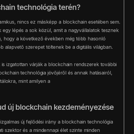
chain technológia terén?
inamikus, nincs ez másképp a blockchain esetében sem.
y lépés a sok közül, amit a nagyvállalatok tesznek
nű, hogy a következő években még több hasonló
 alapvető szerepet töltenek be a digitális világban.
s izgatottan várják a blockchain rendszerek további
ockchain technológia jövőjéről és annak hatásairól,
tálokra, mint amilyen a
oud új blockchain kezdeményezése
almas új fejlődési irány a blockchain technológia
lati szektor és a mindennapi élet szinte minden