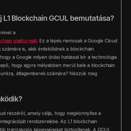
új L1 Blockchain GCUL bemutatása?
 mivel a
chain platformját
. Ez a lépés nemcsak a Google Cloud
 számára is, akik érdeklődnek a blockchain
 hogy a Google milyen óriási hatással bír a technológia
eglepő, hogy egyre mélyebben merül bele a blockchain
zámunkra, átlagemberek számára? Nézzük meg
űködik?
d részéről, amely célja, hogy megkönnyítse a
integrációját rendszereikbe. Az L1 blockchain
bb tranzakciós képességeket biztosítanak. A GCUL