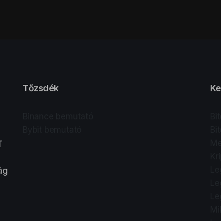
Tőzsdék
Ke
Binance bemutató
Bi
Bybit bemutató
Bi
Me
T
Kr
Le
lág
Le
Le
Mi