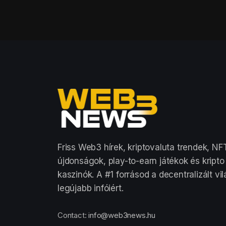
Friss Web3 hírek, kriptovaluta trendek, NF
újdonságok, play-to-earn játékok és kripto
kaszinók. A #1 forrásod a decentralizált vi
legújabb infóiért.
Contact:
info@web3news.hu