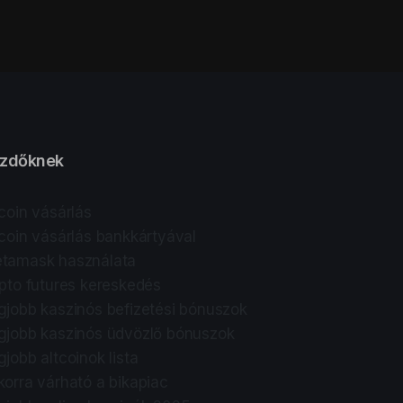
zdőknek
tcoin vásárlás
tcoin vásárlás bankkártyával
tamask használata
ipto futures kereskedés
gjobb kaszinós befizetési bónuszok
gjobb kaszinós üdvözlő bónuszok
gjobb altcoinok lista
korra várható a bikapiac