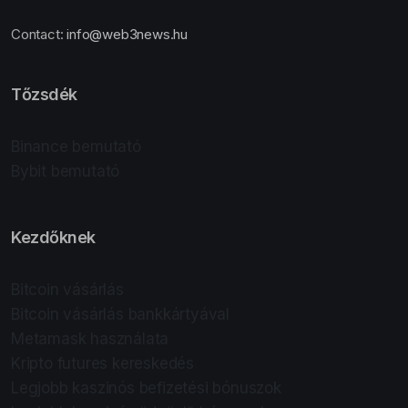
Contact:
info@web3news.hu
Tőzsdék
Binance bemutató
Bybit bemutató
Kezdőknek
Bitcoin vásárlás
Bitcoin vásárlás bankkártyával
Metamask használata
Kripto futures kereskedés
Legjobb kaszinós befizetési bónuszok