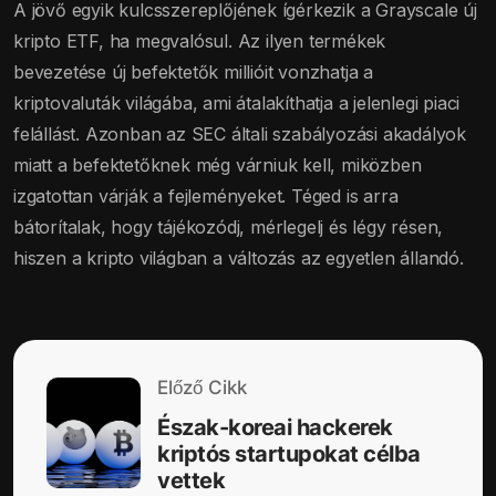
A jövő egyik kulcsszereplőjének ígérkezik a Grayscale új
kripto ETF, ha megvalósul. Az ilyen termékek
bevezetése új befektetők millióit vonzhatja a
kriptovaluták világába, ami átalakíthatja a jelenlegi piaci
felállást. Azonban az SEC általi szabályozási akadályok
miatt a befektetőknek még várniuk kell, miközben
izgatottan várják a fejleményeket. Téged is arra
bátorítalak, hogy tájékozódj, mérlegelj és légy résen,
hiszen a kripto világban a változás az egyetlen állandó.
Előző Cikk
Észak-koreai hackerek
kriptós startupokat célba
vettek