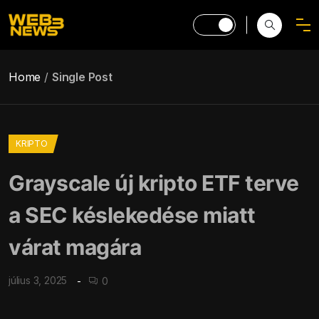
Home
Single Post
KRIPTO
Grayscale új kripto ETF terve
a SEC késlekedése miatt
várat magára
július 3, 2025
0