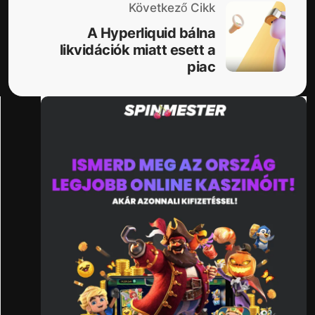
Következő Cikk
A Hyperliquid bálna
likvidációk miatt esett a
piac