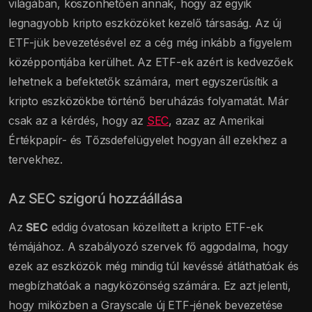
világában, köszönhetően annak, hogy az egyik
legnagyobb kripto eszközöket kezelő társaság. Az új
ETF-jük bevezetésével ez a cég még inkább a figyelem
középpontjába kerülhet. Az ETF-ek azért is kedvezőek
lehetnek a befektetők számára, mert egyszerűsítik a
kripto eszközökbe történő beruházás folyamatát. Már
csak az a kérdés, hogy az
SEC
, azaz az Amerikai
Értékpapír- és Tőzsdefelügyelet hogyan áll ezekhez a
tervekhez.
Az SEC szigorú hozzáállása
Az
SEC
eddig óvatosan közelített a kripto ETF-ek
témájához. A szabályozó szervek fő aggodalma, hogy
ezek az eszközök még mindig túl kevéssé átláthatóak és
megbízhatóak a nagyközönség számára. Ez azt jelenti,
hogy miközben a Grayscale új ETF-jének bevezetése