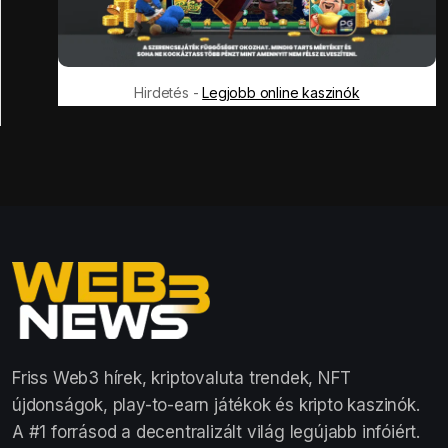
Hirdetés -
Legjobb online kaszinók
Friss Web3 hírek, kriptovaluta trendek, NFT
újdonságok, play-to-earn játékok és kripto kaszinók.
A #1 forrásod a decentralizált világ legújabb infóiért.