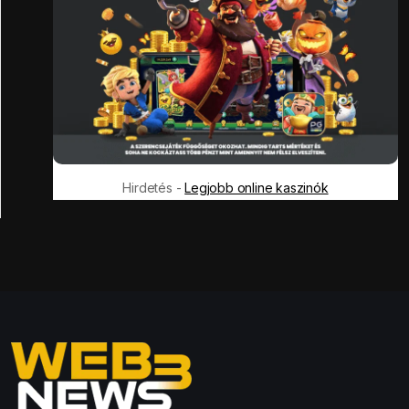
Hirdetés -
Legjobb online kaszinók