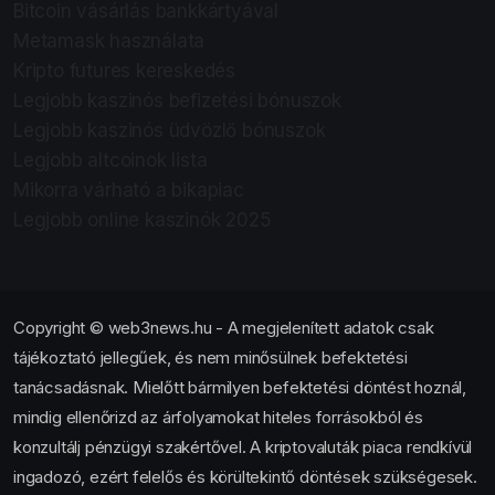
Bitcoin vásárlás bankkártyával
Metamask használata
Kripto futures kereskedés
Legjobb kaszinós befizetési bónuszok
Legjobb kaszinós üdvözlő bónuszok
Legjobb altcoinok lista
Mikorra várható a bikapiac
Legjobb online kaszinók 2025
Copyright © web3news.hu - A megjelenített adatok csak
tájékoztató jellegűek, és nem minősülnek befektetési
tanácsadásnak. Mielőtt bármilyen befektetési döntést hoznál,
mindig ellenőrizd az árfolyamokat hiteles forrásokból és
konzultálj pénzügyi szakértővel. A kriptovaluták piaca rendkívül
ingadozó, ezért felelős és körültekintő döntések szükségesek.