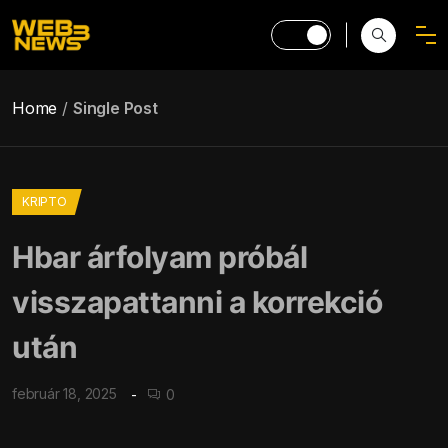
Home
Single Post
KRIPTO
Hbar árfolyam próbál
visszapattanni a korrekció
után
február 18, 2025
0