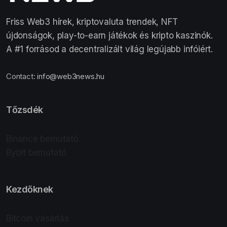
Friss Web3 hírek, kriptovaluta trendek, NFT
újdonságok, play-to-earn játékok és kripto kaszinók.
A #1 forrásod a decentralizált világ legújabb infóiért.
Contact:
info@web3news.hu
Tőzsdék
Binance bemutató
Bybit bemutató
Kezdőknek
Bitcoin vásárlás