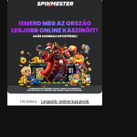
Hirdetés -
Legjobb online kaszinók