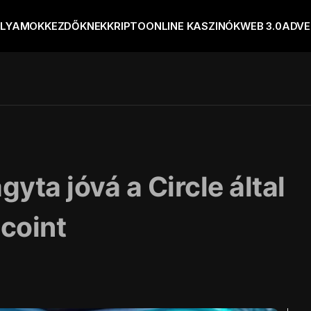
OLYAMOK
KEZDŐKNEK
KRIPTO
ONLINE KASZINÓK
WEB 3.0
ADVE
yta jóvá a Circle által
coint