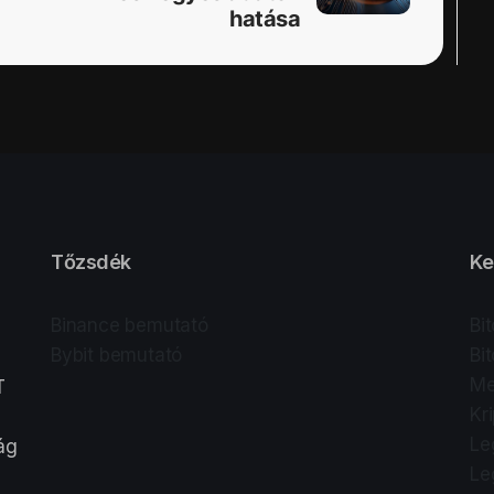
hatása
Tőzsdék
Ke
Binance bemutató
Bi
Bybit bemutató
Bi
Me
T
Kr
Le
lág
Le