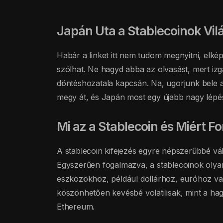
Japán Uta a Stablecoinok Vi
Habár a linket itt nem tudom megnyitni, elk
szólhat. Ne hagyd abba az olvasást, mert izg
döntéshozatala kapcsán. Na, ugorjunk bele a
megy át, és Japán most egy újabb nagy lépést
Mi az a Stablecoin és Miért F
A stablecoin kifejezés egyre népszerűbbé vál
Egyszerűen fogalmazva, a stablecoinok olyan 
eszközökhöz, például dollárhoz, euróhoz vag
köszönhetően kevésbé volatilisak, mint a hag
Ethereum.