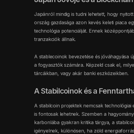
Japánról mindig is tudni lehetett, hogy nyito
ország gazdasága azon kevés keleti piaca egy
technológia potenciálját. Ennek középpontjá
tranzakciók állnak.
A stablecoinok bevezetése és jóváhagyása új
a fogyasztók számára. Képzeld csak el, milye
tárcáikban, vagy akár banki eszközeikben.
A Stabilcoinok és a Fenntart
A stabilcoin projektek nemcsak technológiai
is fontosak lehetnek. Szemben a hagyományo
karbonlába gyakran kritika tárgya, a stabilc
igényelnek, különösen, ha zöld energiaforr