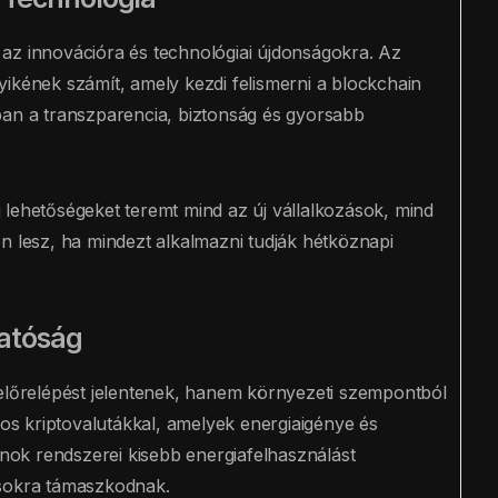
tt az innovációra és technológiai újdonságokra. Az
ikének számít, amely kezdi felismerni a blockchain
ban a transzparencia, biztonság és gyorsabb
 lehetőségeket teremt mind az új vállalkozások, mind
n lesz, ha mindezt alkalmazni tudják hétköznapi
hatóság
 előrelépést jelentenek, hanem környezeti szempontból
s kriptovalutákkal, amelyek energiaigénye és
oinok rendszerei kisebb energiafelhasználást
ásokra támaszkodnak.