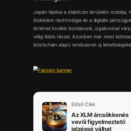
Japán lépése a stabilcoin területén mutatja, 
blokklánc-technológia és a digitális pénzüg
történet tovább bontakozik, izgalommal várj
világ többi részei. Azonban már most biztosa
blockchain alapú rendszerek új lehetőségeke
Előző Cikk
Az XLM árcsökkenés
vevői figyelmeztető
jelzéssé válhat