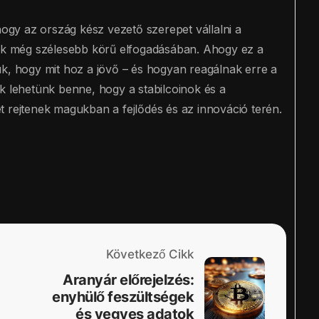
hogy az ország kész vezető szerepet vállalni a
yek még szélesebb körű elfogadásában. Ahogy ez a
uk, hogy mit hoz a jövő – és hogyan reagálnak erre a
k lehetünk benne, hogy a stabilcoinok és a
t rejtenek magukban a fejlődés és az innováció terén.
Következő Cikk
Aranyár előrejelzés:
enyhülő feszültségek
és vegyes adatok