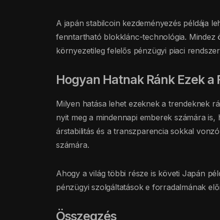
A japán stabilcoin kezdeményezés példája le
fenntartható blokklánc-technológia. Mindez
környezetileg felelős pénzügyi piaci rendszer 
Hogyan Hatnak Ránk Ezek a 
Milyen hatása lehet ezeknek a trendeknek rá
nyit meg a mindennapi emberek számára is, h
árstabilitás és a transzparencia sokkal vonz
számára.
Ahogy a világ többi része is követi Japán pél
pénzügyi szolgáltatások e forradalmának előn
Összegzés