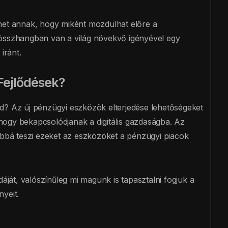
het annak, hogy miként mozdulhat előre a
 összhangban van a világ növekvő igényével egy
iránt.
Fejlődések?
d? Az új pénzügyi eszközök elterjedése lehetőségeket
ogy bekapcsolódjanak a digitális gazdaságba. Az
óbbá teszi ezeket az eszközöket a pénzügyi piacok
dáját, valószínűleg mi magunk is tapasztalni fogjuk a
yeit.