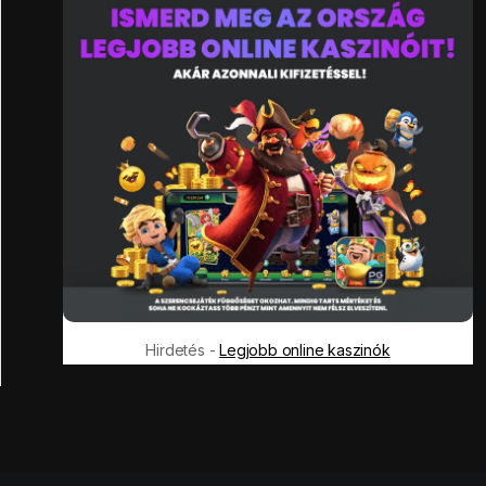
Hirdetés -
Legjobb online kaszinók