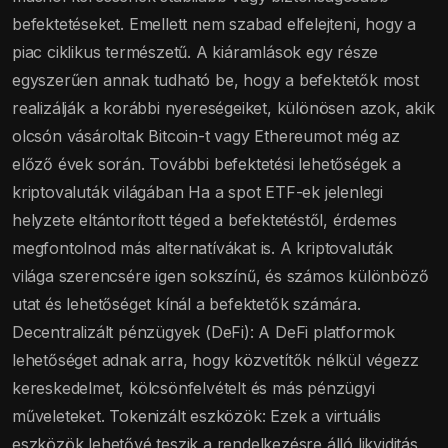
befektetéseket. Emellett nem szabad elfelejteni, hogy a
piac ciklikus természetű. A kiáramlások egy része
egyszerűen annak tudható be, hogy a befektetők most
realizálják a korábbi nyereségeiket, különösen azok, akik
olcsón vásároltak Bitcoin-t vagy Ethereumot még az
előző évek során. További befektetési lehetőségek a
kriptovaluták világában Ha a spot ETF-ek jelenlegi
helyzete eltántorított téged a befektetéstől, érdemes
megfontolnod más alternatívákat is. A kriptovaluták
világa szerencsére igen sokszínű, és számos különböző
utat és lehetőséget kínál a befektetők számára.
Decentralizált pénzügyek (DeFi): A DeFi platformok
lehetőséget adnak arra, hogy közvetítők nélkül végezz
kereskedelmet, kölcsönfelvételt és más pénzügyi
műveleteket. Tokenizált eszközök: Ezek a virtuális
eszközök lehetővé teszik a rendelkezésre álló likviditás