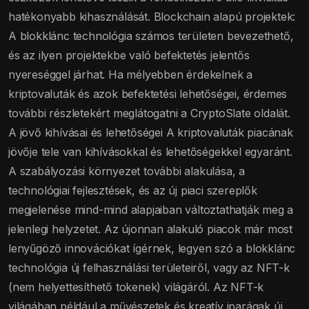
hatékonyabb kihasználását. Blockchain alapú projektek:
A blokklánc technológia számos területen bevezethető,
és az ilyen projektekbe való befektetés jelentős
nyereséggel járhat. Ha mélyebben érdekelnek a
kriptovaluták és azok befektetési lehetőségei, érdemes
további részletekért meglátogatni a CryptoSlate oldalát.
A jövő kihívásai és lehetőségei A kriptovaluták piacának
jövője tele van kihívásokkal és lehetőségekkel egyaránt.
A szabályozási környezet további alakulása, a
technológiai fejlesztések, és az új piaci szereplők
megjelenése mind-mind alapjaiban változtathatják meg a
jelenlegi helyzetet. Az újonnan alakuló piacok már most
lenyűgöző innovációkat ígérnek, legyen szó a blokklánc
technológia új felhasználási területeiről, vagy az NFT-k
(nem helyettesíthető tokenek) világáról. Az NFT-k
világában például a művészetek és kreatív iparágak új