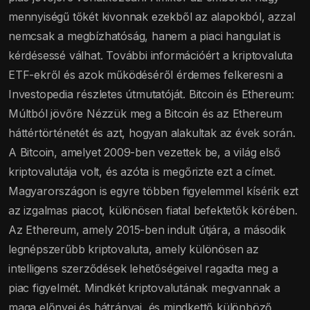
mennyiségű tőkét kivonnak ezekből az alapokból, azzal
nemcsak a megbízhatóság, hanem a piaci hangulat is
kérdésessé válhat. További információért a kriptovaluta
ETF-ekről és azok működéséről érdemes felkeresni a
Investopedia részletes útmutatóját. Bitcoin és Ethereum:
Múltból jövőre Nézzük meg a Bitcoin és az Ethereum
háttértörténetét és azt, hogyan alakultak az évek során.
A Bitcoin, amelyet 2009-ben vezettek be, a világ első
kriptovalutája volt, és azóta is megőrizte ezt a címet.
Magyarországon is egyre többen figyelemmel kísérik ezt
az izgalmas piacot, különösen fiatal befektetők körében.
Az Ethereum, amely 2015-ben indult útjára, a második
legnépszerűbb kriptovaluta, amely különösen az
intelligens szerződések lehetőségeivel ragadta meg a
piac figyelmét. Mindkét kriptovalutának megvannak a
maga előnyei és hátrányai, és mindkettő különböző