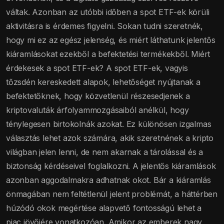
váltak. Azonban az utóbbi időben a spot ETF-ek körüli
aktivitásra is érdemes figyelni. Sokan tudni szeretnék,
hogy mi ez az egész jelenség, és miért láthatunk jelentős
kiáramlásokat ezekből a befektetési termékekből. Miért
érdekesek a spot ETF-ek? A spot ETF-ek, vagyis
tőzsdén kereskedett alapok, lehetőséget nyújtanak a
befektetőknek, hogy közvetlenül részesedjenek a
kriptovaluták árfolyammozgásaiból anélkül, hogy
ténylegesen birtokolnák azokat. Ez különösen izgalmas
választás lehet azok számára, akik szeretnének a kripto
világban jelen lenni, de nem akarnak a tárolással és a
biztonság kérdéseivel foglalkozni. A jelentős kiáramlások
azonban aggodalmakra adhatnak okot. Bár a kiáramlás
önmagában nem feltétlenül jelent problémát, a háttérben
húzódó okok megértése alapvető fontosságú lehet a
piac jövőjére vonatkozóan. Amikor az emberek nagy