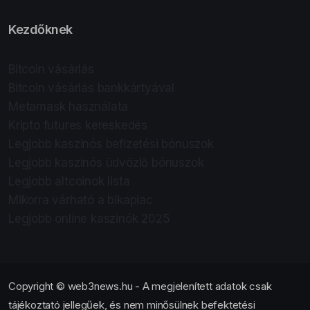
Kezdőknek
Bitcoin vásárlás
Bitcoin vásárlás bankkártyával
Metamask használata
Kripto futures kereskedés
Legjobb kaszinós befizetési bónuszok
Legjobb kaszinós üdvözlő bónuszok
Legjobb altcoinok lista
Mikorra várható a bikapiac
Legjobb online kaszinók 2025
Copyright © web3news.hu - A megjelenített adatok csak
tájékoztató jellegűek, és nem minősülnek befektetési