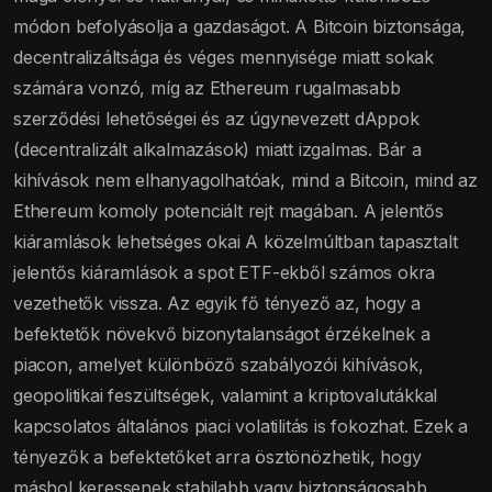
módon befolyásolja a gazdaságot. A Bitcoin biztonsága,
decentralizáltsága és véges mennyisége miatt sokak
számára vonzó, míg az Ethereum rugalmasabb
szerződési lehetőségei és az úgynevezett dAppok
(decentralizált alkalmazások) miatt izgalmas. Bár a
kihívások nem elhanyagolhatóak, mind a Bitcoin, mind az
Ethereum komoly potenciált rejt magában. A jelentős
kiáramlások lehetséges okai A közelmúltban tapasztalt
jelentős kiáramlások a spot ETF-ekből számos okra
vezethetők vissza. Az egyik fő tényező az, hogy a
befektetők növekvő bizonytalanságot érzékelnek a
piacon, amelyet különböző szabályozói kihívások,
geopolitikai feszültségek, valamint a kriptovalutákkal
kapcsolatos általános piaci volatilitás is fokozhat. Ezek a
tényezők a befektetőket arra ösztönözhetik, hogy
máshol keressenek stabilabb vagy biztonságosabb