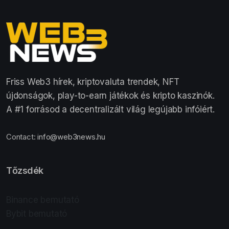
Friss Web3 hírek, kriptovaluta trendek, NFT
újdonságok, play-to-earn játékok és kripto kaszinók.
A #1 forrásod a decentralizált világ legújabb infóiért.
Contact:
info@web3news.hu
Tőzsdék
Binance bemutató
Bybit bemutató