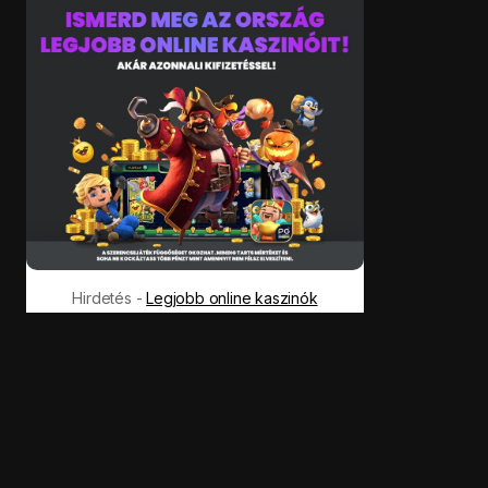
Hirdetés -
Legjobb online kaszinók