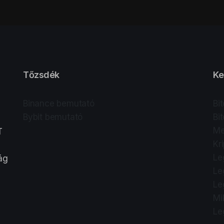
Tőzsdék
Ke
Binance bemutató
Bi
Bybit bemutató
Bi
Me
T
Kr
Le
lág
Le
Le
Mi
Le