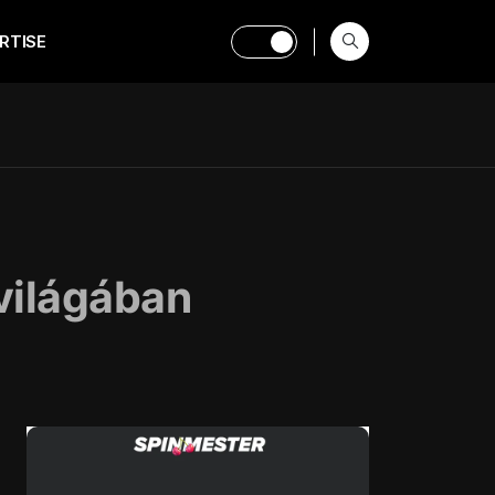
RTISE
 világában