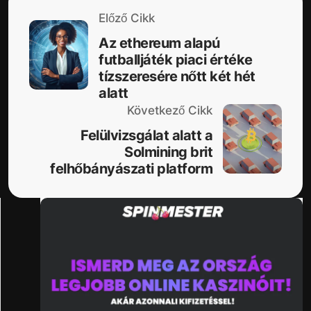
Előző Cikk
Az ethereum alapú
futballjáték piaci értéke
tízszeresére nőtt két hét
alatt
Következő Cikk
Felülvizsgálat alatt a
Solmining brit
felhőbányászati platform