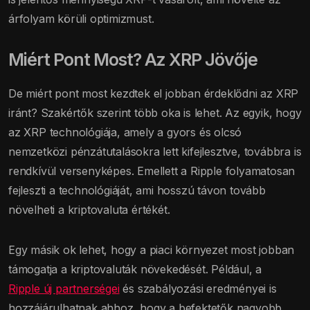
árfolyam körüli optimizmust.
Miért Pont Most? Az XRP Jövője
De miért pont most kezdtek el jobban érdeklődni az XRP
iránt? Szakértők szerint több oka is lehet. Az egyik, hogy
az XRP technológiája, amely a gyors és olcsó
nemzetközi pénzátutalásokra lett kifejlesztve, továbbra is
rendkívül versenyképes. Emellett a Ripple folyamatosan
fejleszti a technológiáját, ami hosszú távon tovább
növelheti a kriptovaluta értékét.
Egy másik ok lehet, hogy a piaci környezet most jobban
támogatja a kriptovaluták növekedését. Például, a
Ripple új partnerségei
és szabályozási eredményei is
hozzájárulhatnak ahhoz, hogy a befektetők nagyobb