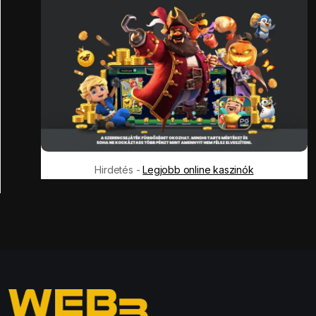
Hirdetés -
Legjobb online kaszinók