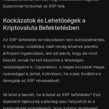
bizalommal fordulnak az XRP felé.
Kockázatok és Lehetőségek a
Kriptovaluta Befektetésben
Az XRP befektetés természetesen nem kockázatmentes.
A kriptopiac volatilitása miatt mindig lehetnek jelentős
árfolyam-ingadozások, ami azt jelenti, hogy aki most
beszáll, annak fel kell készülnie a lehetséges
veszteségekre is. Ugyanakkor, a magas kockázat magas
nyereséggel is járhat, különösen, ha a piac továbbra is
támogatja az XRP növekedését.
Mi lehet a teendő, ha érdekel az XRP befektetés? Első
lépésként tájékozódj a jelenlegi piaci helyzetről és a
kriptovaluták működéséről, hogy tudatos döntéseket