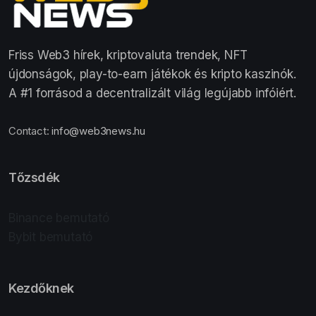
Friss Web3 hírek, kriptovaluta trendek, NFT
újdonságok, play-to-earn játékok és kripto kaszinók.
A #1 forrásod a decentralizált világ legújabb infóiért.
Contact:
info@web3news.hu
Tőzsdék
Binance bemutató
Bybit bemutató
Kezdőknek