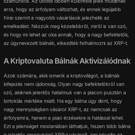
számunkra. Az utóbbi időben különféle jelek mutatnak
arra, hogy az árfolyam változhat, és ennek legújabb
hírei szerint a nagyobb vásárlások jelezhetik az
emelkedést. Nézzük meg közelebbről, miről is van szó,
és hogy mi lehet az oka annak, hogy a nagy befektetők,
az úgynevezett bálnák, elkezdték felhalmozni az XRP-t.
A Kriptovaluta Bálnák Aktivizálódnak
Azok számára, akik ismerik a kriptovilágot, a bálnák
kifejezés nem újdonság. Olyan nagy befektetőkről van
szó, akiknek jelentős hatalmuk van a piacon pusztán a
birtoklás mértéke miatt. Ha egy bálna úgy dönt, hogy
nagy mennyiségben vásárol XRP-t, az nemcsak az
árfolyamra, hanem a piaci érzésekre is hatással lehet.
Ezt a jelenséget mostanában láthatjuk, hiszen több bálna
is jelentős mennyiségű XRP-t vásárolt, ami növelte az