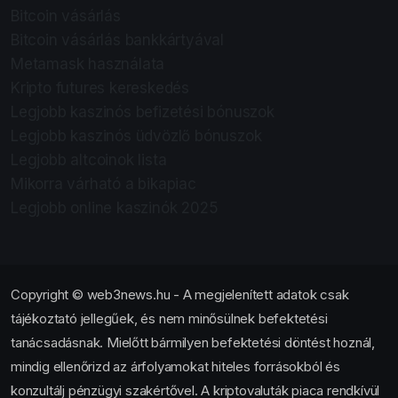
Bitcoin vásárlás
Bitcoin vásárlás bankkártyával
Metamask használata
Kripto futures kereskedés
Legjobb kaszinós befizetési bónuszok
Legjobb kaszinós üdvözlő bónuszok
Legjobb altcoinok lista
Mikorra várható a bikapiac
Legjobb online kaszinók 2025
Copyright © web3news.hu - A megjelenített adatok csak
tájékoztató jellegűek, és nem minősülnek befektetési
tanácsadásnak. Mielőtt bármilyen befektetési döntést hoznál,
mindig ellenőrizd az árfolyamokat hiteles forrásokból és
konzultálj pénzügyi szakértővel. A kriptovaluták piaca rendkívül