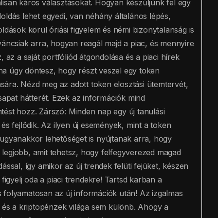
lisan káros választásokat. Hogyan készüljünk fel egy
oldás lehet egyedi, van néhány általános lépés,
ldások körül óriási figyelem és némi bizonytalanság is
váncsiak arra, hogyan reagál majd a piac, és mennyire
 az a saját portfóliód átgondolása és a piaci hírek
ha úgy döntesz, hogy részt veszel egy token
tására. Nézd meg az adott token elosztási ütemtervét,
csapat hátterét. Ezek az információk mind
tést hozz. Zárszó: Minden nap egy új tanulási
és fejlődik. Az ilyen új események, mint a token
t, ugyanakkor lehetőséget is nyújtanak arra, hogy
 A legjobb, amit tehetsz, hogy felfegyverezed magad
ással, így amikor az új trendek felüti fejüket, készen
figyelj oda a piaci trendekre! Tartsd karban a
ass folyamatosan az új információk után! Az izgalmas
, és a kriptopénzek világa sem különb. Ahogy a