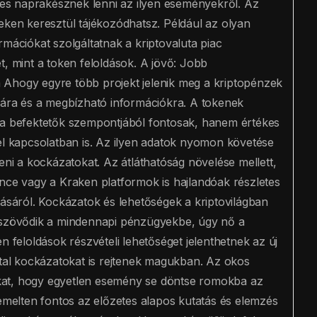
emes naprakésznek lenni az ilyen eseményekről. Az
eken keresztül tájékozódhatsz. Például az olyan
rmációkat szolgáltatnak a kriptovaluta piac
t, mint a token feloldások. A jövő: Jobb
 Ahogy egyre több projekt jelenik meg a kriptopénzek
ciára és a megbízható információkra. A tokenek
 a befektetők szempontjából fontosak, hanem értékes
el kapcsolatban is. Az ilyen adatok nyomon követése
eni a kockázatokat. Az átláthatóság növelése mellett,
ance vagy a Kraken platformok is hajlandóak részletes
tásáról. Kockázatok és lehetőségek a kriptovilágban
leszövődik a mindennapi pénzügyekbe, úgy nő a
n feloldások részvételi lehetőséget jelenthetnek az új
ttal kockázatokat is rejtenek magukban. Az okos
jukat, hogy egyetlen esemény se döntse romokba az
iemelten fontos az előzetes alapos kutatás és elemzés