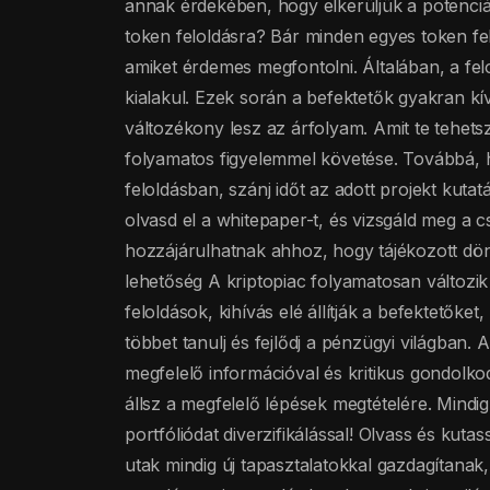
annak érdekében, hogy elkerüljük a potenciá
token feloldásra? Bár minden egyes token fel
amiket érdemes megfontolni. Általában, a felo
kialakul. Ezek során a befektetők gyakran kí
változékony lesz az árfolyam. Amit te tehetsz,
folyamatos figyelemmel követése. Továbbá, 
feloldásban, szánj időt az adott projekt kuta
olvasd el a whitepaper-t, és vizsgáld meg a 
hozzájárulhatnak ahhoz, hogy tájékozott dön
lehetőség A kriptopiac folyamatosan változik 
feloldások, kihívás elé állítják a befektetőke
többet tanulj és fejlődj a pénzügyi világban.
megfelelő információval és kritikus gondolkod
állsz a megfelelő lépések megtételére. Mindig 
portfóliódat diverzifikálással! Olvass és kut
utak mindig új tapasztalatokkal gazdagítanak