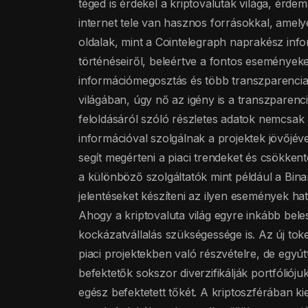
téged is érdekel a kriptovaluták világa, érd
internet tele van hasznos forrásokkal, amely
oldalak, mint a Cointelegraph naprakész info
történéseiről, beleértve a fontos eseményeke
információmegosztás és több transzparencia
világában, úgy nő az igény is a transzparen
feloldásáról szóló részletes adatok nemcsak
információval szolgálnak a projektek jövőjév
segít megérteni a piaci trendeket és csökkent
a különböző szolgáltatók mint például a Bin
jelentéseket készíteni az ilyen események ha
Ahogy a kriptovaluta világ egyre inkább be
kockázatvállalás szükségessége is. Az új toke
piaci projektekben való részvételre, de egyú
befektetők sokszor diverzifikálják portfólió
egész befektetett tőkét. A kriptoszférában k