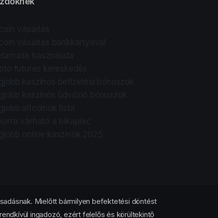
zdőknek
tcoin vásárlás
tcoin vásárlás bankkártyával
tamask használata
ipto futures kereskedés
gjobb kaszinós befizetési bónuszok
gjobb kaszinós üdvözlő bónuszok
gjobb altcoinok lista
korra várható a bikapiac
gjobb online kaszinók 2025
sadásnak. Mielőtt bármilyen befektetési döntést
rendkívül ingadozó, ezért felelős és körültekintő