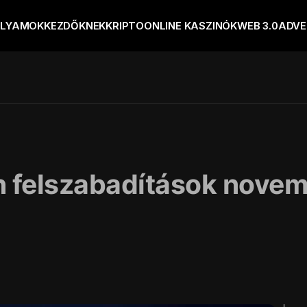
OLYAMOK
KEZDŐKNEK
KRIPTO
ONLINE KASZINÓK
WEB 3.0
ADVE
n felszabadítások novem