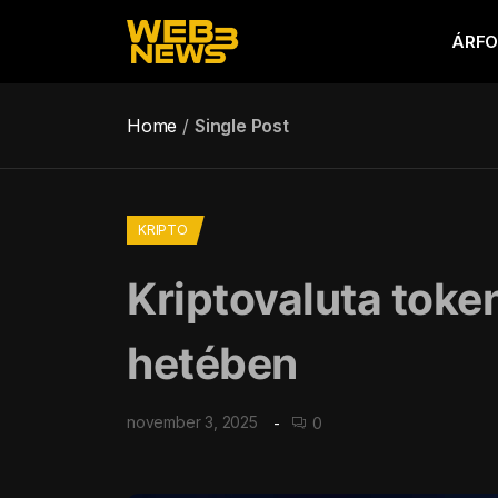
ÁRF
Home
Single Post
KRIPTO
Kriptovaluta toke
hetében
november 3, 2025
0