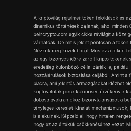
A kriptovilág rejtelmei: token feloldások és 
dinamikus történések zajlanak, ahol minden 
beincrypto.com egyik cikke rávilágít a közel
várhatóak. De mit is jelent pontosan a token 
Nézzük meg közelebbről! Mi is az a token fel
az egy bizonyos időre zárolt kripto tokenek
eredetileg különböző céllal zárják le, például
hozzájárulások biztosítása céljából. Amint a
piacra, ami jelentős ármozgásokat idézhet el
kriptovaluták piaca különösen érzékeny a kü
dobása gyakran okoz bizonytalanságot a be
tényleges keresleti-kínálati mechanizmusok,
is alakulnak. Képzeld el, hogy hirtelen reng
hogy ez az értékük csökkenéséhez vezet. Mit