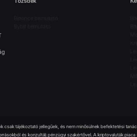
Tőzsdék
Ke
Binance bemutató
Bi
Bybit bemutató
Bi
Me
T
Kr
Le
lág
Le
Le
Mi
Le
 csak tájékoztató jellegűek, és nem minősülnek befektetési tanác
orrásokból és konzultálj pénzügyi szakértővel. A kriptovaluták piaca 