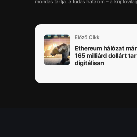
mondás tartja, a tudás hatalom – a kriptovilá
Előző Cikk
Ethereum hálózat már
165 milliárd dollárt tar
digitálisan