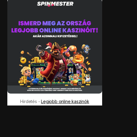
Hirdetés -
Legjobb online kaszinók