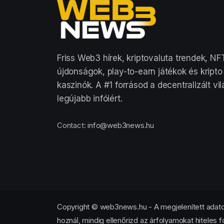
Friss Web3 hírek, kriptovaluta trendek, NF
újdonságok, play-to-earn játékok és kripto
kaszinók. A #1 forrásod a decentralizált vi
legújabb infóiért.
Contact:
info@web3news.hu
Copyright © web3news.hu - A megjelenített adatok
hoznál, mindig ellenőrizd az árfolyamokat hiteles f