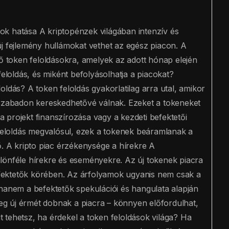
azok hatása A kriptopénzek világában intenzív és
új fejlemény hullámokat vethet az egész piacon. A
gő token feloldásokra, amelyek az adott hónap elején
feloldás, és miként befolyásolhatja a piacokat?
oldás? A token feloldás gyakorlatilag arra utal, amikor
 szabadon kereskedhetővé válnak. Ezeket a tokeneket
 a projekt finanszírozása vagy a kezdeti befektetői
 feloldás megvalósul, ezek a tokenek beáramlanak a
ő. A kripto piac érzékenysége a hírekre A
lönféle hírekre és eseményekre. Az új tokenek piacra
fektetők körében. Az árfolyamok ugyanis nem csak a
 hanem a befektetők spekulációi és hangulata alapján
eteg új érmét dobnak a piacra – könnyen előfordulhat,
 tehetsz, ha érdekel a token feloldások világa? Ha