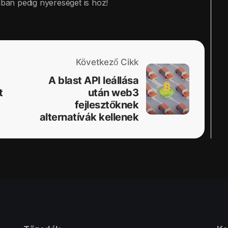
gban pedig nyereséget is hoz!
Következő Cikk
A blast API leállása
t
után web3
fejlesztőknek
alternatívák kellenek