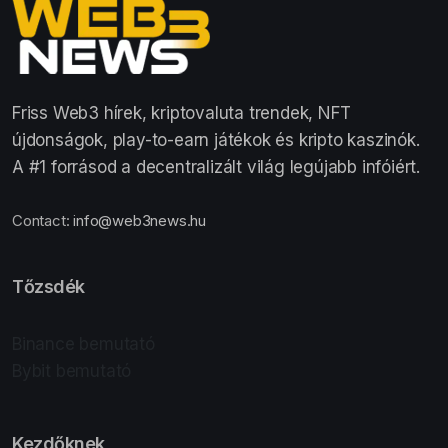
Friss Web3 hírek, kriptovaluta trendek, NFT
újdonságok, play-to-earn játékok és kripto kaszinók.
A #1 forrásod a decentralizált világ legújabb infóiért.
Contact:
info@web3news.hu
Tőzsdék
Binance bemutató
Bybit bemutató
Kezdőknek