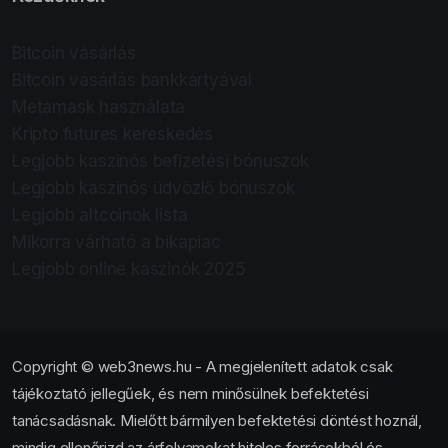
Bitcoin vásárlás
Bitcoin vásárlás bankkártyával
Metamask használata
Kripto futures kereskedés
Legjobb kaszinós befizetési bónuszok
Legjobb kaszinós üdvözlő bónuszok
Legjobb altcoinok lista
Mikorra várható a bikapiac
Legjobb online kaszinók 2025
Copyright © web3news.hu - A megjelenített adatok csak
tájékoztató jellegűek, és nem minősülnek befektetési
tanácsadásnak. Mielőtt bármilyen befektetési döntést hoznál,
mindig ellenőrizd az árfolyamokat hiteles forrásokból és