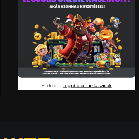
Hirdetés -
Legjobb online kaszinók