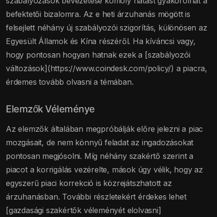
szabályozások bevezetése komoly hatást gyakorolhat a
befektetői bizalomra. Az e heti árzuhanás mögött is
felsejlett néhány új szabályozói szigorítás, különösen az
Egyesült Államok és Kína részéről. Ha kíváncsi vagy,
hogy pontosan hogyan hatnak ezek a [szabályozói
változások](https://www.coindesk.com/policy/) a piacra,
érdemes tovább olvasni a témában.
Elemzők Véleménye
Az elemzők általában megpróbálják előre jelezni a piac
mozgásait, de nem könnyű feladat az ingadozásokat
pontosan megjósolni. Míg néhány szakértő szerint a
piacot a korrigálás vezérelte, mások úgy vélik, hogy az
egyszerű piaci korrekció is közrejátszhatott az
árzuhanásban. További részletekért érdekes lehet
[gazdasági szakértők véleményét elolvasni]