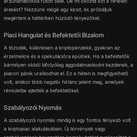
árzuhanásokba futott bele. De mi okozta ezt a hirtelen
áresést? Nézzünk mögé egy kicsit, és próbáljuk
megérteni a háttérben húzódó tényezőket.
Piaci Hangulat és Befektetői Bizalom
A tőzsdék, különösen a kriptopénzeké, gyakran az
érzelmekre és a spekulációra épülnek. Ha a befektetők
bármilyen okból kifolyólag aggodalmaskodni kezdenek, a
piacon pánik uralkodhat el. Ez e héten is megfigyelhető
volt, amikor több negatív hírlánc jelent meg, amelyek
rémületbe ejtették a befektetőket.
Szabályozói Nyomás
A szabályozói nyomás mindig is egy fontos tényező volt
a kriptopiac alakulásában. Új törvények vagy