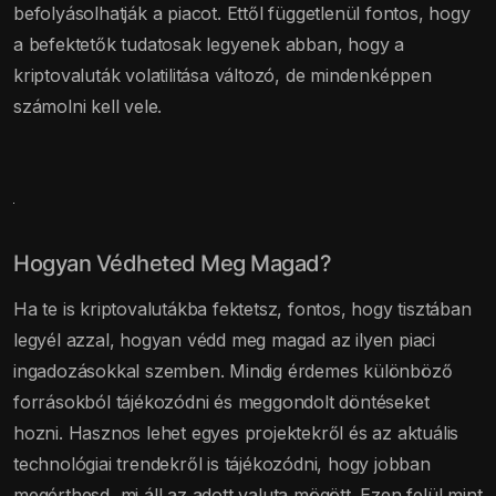
befolyásolhatják a piacot. Ettől függetlenül fontos, hogy
a befektetők tudatosak legyenek abban, hogy a
kriptovaluták volatilitása változó, de mindenképpen
számolni kell vele.
Hogyan Védheted Meg Magad?
Ha te is kriptovalutákba fektetsz, fontos, hogy tisztában
legyél azzal, hogyan védd meg magad az ilyen piaci
ingadozásokkal szemben. Mindig érdemes különböző
forrásokból tájékozódni és meggondolt döntéseket
hozni. Hasznos lehet egyes projektekről és az aktuális
technológiai trendekről is tájékozódni, hogy jobban
megérthesd, mi áll az adott valuta mögött. Ezen felül mint