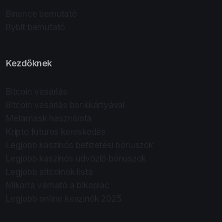
Binance bemutató
Bybit bemutató
Kezdőknek
Bitcoin vásárlás
Bitcoin vásárlás bankkártyával
Metamask használata
Kripto futures kereskedés
Legjobb kaszinós befizetési bónuszok
Legjobb kaszinós üdvözlő bónuszok
Legjobb altcoinok lista
Mikorra várható a bikapiac
Legjobb online kaszinók 2025