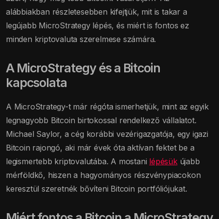
alábbiakban részletesebben kifejtjük, mit is takar a
legújabb MicroStrategy lépés, és miért is fontos ez
minden kriptovaluta szerelmese számára.
A MicroStrategy és a Bitcoin
kapcsolata
A MicroStrategy-t már régóta ismerhetjük, mint az egyik
legnagyobb Bitcoin birtokossal rendelkező vállalatot.
Michael Saylor, a cég korábbi vezérigazgatója, egy igazi
Bitcoin rajongó, aki már évek óta aktívan fektet be a
legismertebb kriptovalutába. A mostani
lépésük
újabb
mérföldkő, hiszen a hagyományos részvénypiacokon
keresztül szeretnék bővíteni Bitcoin portfóliójukat.
Miért fontos a Bitcoin a MicroStrategy