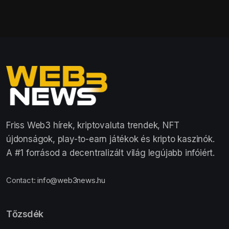
Friss Web3 hírek, kriptovaluta trendek, NFT
újdonságok, play-to-earn játékok és kripto kaszinók.
A #1 forrásod a decentralizált világ legújabb infóiért.
Contact:
info@web3news.hu
Tőzsdék