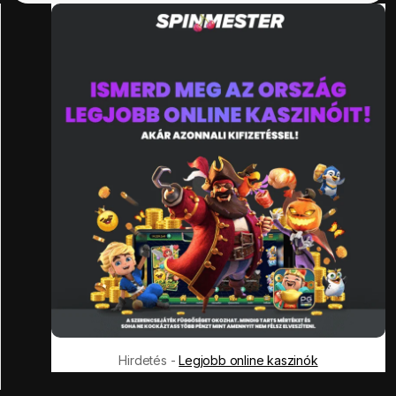
Hirdetés -
Legjobb online kaszinók