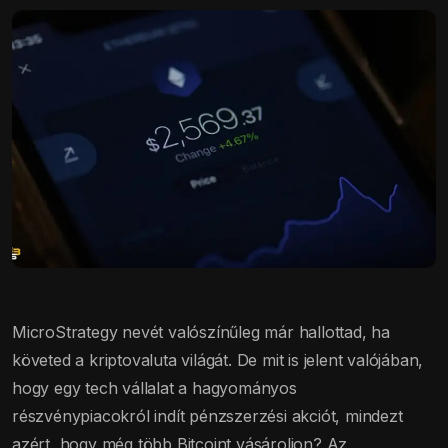
MicroStrategy nevét valószínűleg már hallottad, ha
követed a kriptovaluta világát. De mit is jelent valójában,
hogy egy tech vállalat a hagyományos
részvénypiacokról indít pénzszerzési akciót, mindezt
azért, hogy még több Bitcoint vásároljon? Az