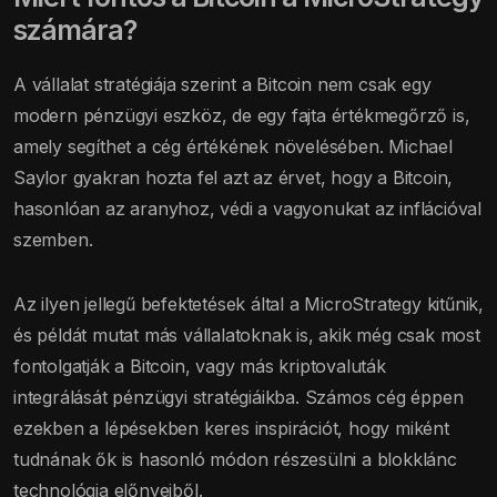
számára?
A vállalat stratégiája szerint a Bitcoin nem csak egy
modern pénzügyi eszköz, de egy fajta értékmegőrző is,
amely segíthet a cég értékének növelésében. Michael
Saylor gyakran hozta fel azt az érvet, hogy a Bitcoin,
hasonlóan az aranyhoz, védi a vagyonukat az inflációval
szemben.
Az ilyen jellegű befektetések által a MicroStrategy kitűnik,
és példát mutat más vállalatoknak is, akik még csak most
fontolgatják a Bitcoin, vagy más kriptovaluták
integrálását pénzügyi stratégiáikba. Számos cég éppen
ezekben a lépésekben keres inspirációt, hogy miként
tudnának ők is hasonló módon részesülni a blokklánc
technológia előnyeiből.