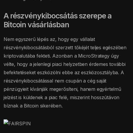
A részvénykibocsátás szerepe a
Bitcoin vásárlásban
Nem egyszerű lépés az, hogy egy vállalat
részvénykibocsátásból szerzett tőkéjét teljes egészében
kriptovalutába fekteti. Azonban a MicroStrategy úgy
vélte, hogy a jelenlegi piaci helyzetben érdemes további
befektetéseket eszközölni ebbe az eszközosztályba. A
részvénykibocsátással nem csupán a cég saját
pénzügyieit kívánják megerősíteni, hanem egyértelmű
jelzést is küldenek a piac felé, miszerint hosszútávon
bíznak a Bitcoin sikerében.