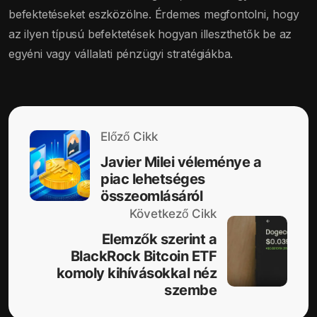
befektetéseket eszközölne. Érdemes megfontolni, hogy
az ilyen típusú befektetések hogyan illeszthetők be az
egyéni vagy vállalati pénzügyi stratégiákba.
Előző Cikk
Javier Milei véleménye a
piac lehetséges
összeomlásáról
Következő Cikk
Elemzők szerint a
BlackRock Bitcoin ETF
komoly kihívásokkal néz
szembe