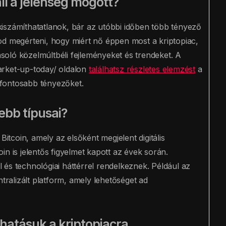
ll a jelenség mögött?
iszámíthatatlanok, bár az utóbbi időben több tényező
od megérteni, hogy miért nő éppen most a kriptopiac,
oló közelmúltbéli fejleményeket és trendeket. A
arket-up-today/ oldalon
találhatsz részletes elemzést
a
egfontosabb tényezőket.
ebb típusai?
Bitcoin, amely az elsőként megjelent digitális
n is jelentős figyelmet kapott az évek során.
és technológiai háttérrel rendelkeznek. Például az
ralizált platform, amely lehetőséget ad
 hatásuk a kriptopiacra