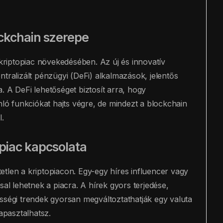
ockchain szerepe
 kriptopiac növekedésében. Az új és innovatív
ntralizált pénzügyi (DeFi) alkalmazások, jelentős
. A DeFi lehetőséget biztosít arra, hogy
ó funkciókat hajts végre, de mindezt a blockchain
l.
opiac kapcsolata
tlen a kriptopiacon. Egy-egy híres influencer vagy
sal lehetnek a piacra. A hírek gyors terjedése,
sségi trendek gyorsan megváltoztathatják egy valuta
tapasztalhatsz.