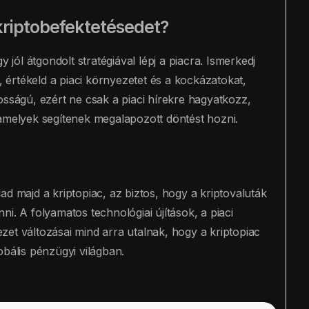
kriptobefektetésedet?
y jól átgondolt stratégiával lépj a piacra. Ismerkedj
értékeld a piaci környezetet és a kockázatokat,
osságú, ezért ne csak a piaci hírekre hagyatkozz,
amelyek segítenek megalapozott döntést hozni.
ad majd a kriptopiac, az biztos, hogy a kriptovaluták
i. A folyamatos technológiai újítások, a piaci
et változásai mind arra utalnak, hogy a kriptopiac
obális pénzügyi világban.