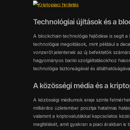
Technológiai újítások és a bl
A blockchain technológia fejlődése is segít a
technológiai megoldások, mint például a dece
vonzerőt jelentenek az új befektetők számára
hagyományos banki szolgáltatásokhoz hasonl
technológia biztonságával és átláthatóságáva
A közösségi média és a kript
A közösségi médiumok ereje szinte felmérhete
milliárdos üzletember posztjai hatalmas hatás
valamint a kriptovalutákkal kapcsolatos közö
megítélését, amit gyakran a piaci árakban is 