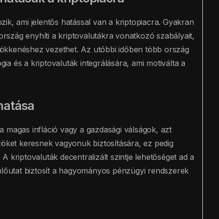
ik, ami jelentős hatással van a kriptopiacra. Gyakran
 ország enyhíti a kriptovalutákra vonatkozó szabályait,
ökkenéshez vezethet. Az utóbbi időben több ország
ógia és a kriptovaluták integrálására, ami motiválta a
 hatása
a magas infláció vagy a gazdasági válságok, azt
ket keresnek vagyonuk biztosítására, ez pedig
. A kriptovaluták decentralizált szintje lehetőséget ad a
őutat biztosít a hagyományos pénzügyi rendszerek