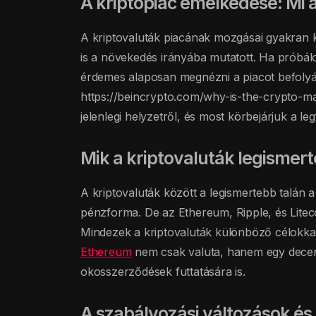
A kriptopiac emelkedése: Mi á
A kriptovaluták piacának mozgásai gyakran k
is a növekedés irányába mutatott. Ha próbál
érdemes alaposan megnézni a piacot befolyás
https://beincrypto.com/why-is-the-crypto-m
jelenlegi helyzetről, és most körbejárjuk a l
Mik a kriptovaluták legismert
A kriptovaluták között a legismertebb talán a 
pénzforma. De az Ethereum, Ripple, és Litecoi
Mindezek a kriptovaluták különböző célokkal 
Ethereum
nem csak valuta, hanem egy decent
okosszerződések futtatására is.
A szabályozási változások és