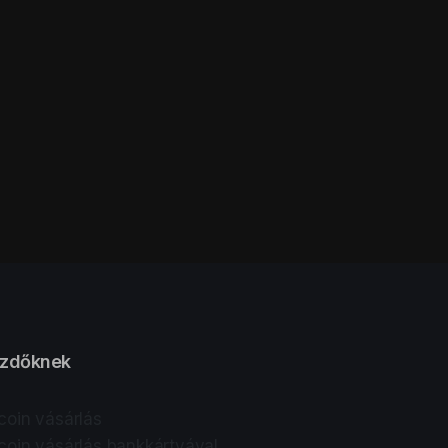
zdőknek
tcoin vásárlás
tcoin vásárlás bankkártyával