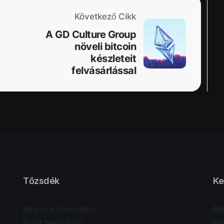
Következő Cikk
A GD Culture Group
növeli bitcoin
készleteit
felvásárlással
Tőzsdék
Ke
Binance bemutató
Bi
Bybit bemutató
Bi