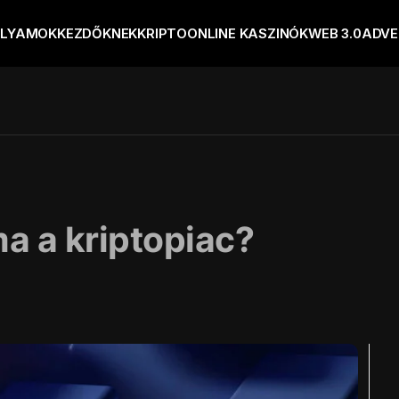
OLYAMOK
KEZDŐKNEK
KRIPTO
ONLINE KASZINÓK
WEB 3.0
ADVE
a a kriptopiac?