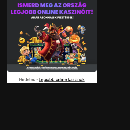
Hirdetés -
Legjobb online kaszinók