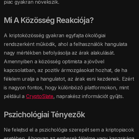
piac gyakran növekszik.
Mi A Közösség Reakciója?
A kriptoközösség gyakran egyfajta ökológiai
rendszerként működik, ahol a felhasználók hangulata
nagy mértékben befolyásolja az árak alakulását.
Amennyiben a közösség optimista a jövővel
kapcsolatban, az pozitív ármozgásokat hozhat, de ha
félelem uralja a hangulatot, az árak esni kezdenek. Ezért
is nagyon fontos, hogy különböző platformokon, mint
például a
CryptoSlate
, naprakész információt gyűjts.
Pszichológiai Tényezők
Ne felejtsd el a pszichológia szerepét sem a kriptopiacok
esetében. Ahogyan az emberek félelme vagy kapzsisága