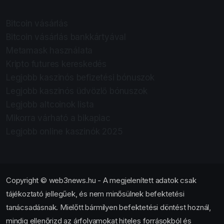
Bitcoin vásárlás
Bitcoin vásárlás bankkártyával
Metamask használata
Kripto futures kereskedés
Legjobb kaszinós befizetési bónuszok
Legjobb kaszinós üdvözlő bónuszok
Legjobb altcoinok lista
Mikorra várható a bikapiac
Legjobb online kaszinók 2025
Copyright © web3news.hu - A megjelenített adatok csak
tájékoztató jellegűek, és nem minősülnek befektetési
tanácsadásnak. Mielőtt bármilyen befektetési döntést hoznál,
mindig ellenőrizd az árfolyamokat hiteles forrásokból és