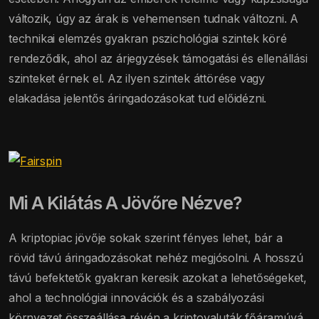
változik, úgy az árak is vehemensen tudnak változni. A
technikai elemzés gyakran pszichológiai szintek köré
rendeződik, ahol az árjegyzések támogatási és ellenállási
szinteket érnek el. Az ilyen szintek áttörése vagy
elakadása jelentős áringadozásokat tud előidézni.
Mi A Kilátás A Jövőre Nézve?
A kriptopiac jövője sokak szerint fényes lehet, bár a
rövid távú áringadozásokat nehéz megjósolni. A hosszú
távú befektetők gyakran keresik azokat a lehetőségeket,
ahol a technológiai innovációk és a szabályozási
környezet összeállása révén a kriptovaluták főáramúvá