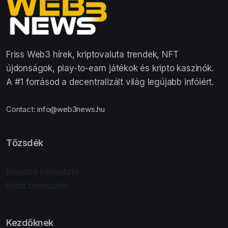
Friss Web3 hírek, kriptovaluta trendek, NFT
újdonságok, play-to-earn játékok és kripto kaszinók.
A #1 forrásod a decentralizált világ legújabb infóiért.
Contact:
info@web3news.hu
Tőzsdék
Binance bemutató
Bybit bemutató
Kezdőknek