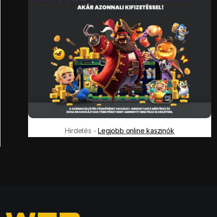
Hirdetés -
Legjobb online kaszinók